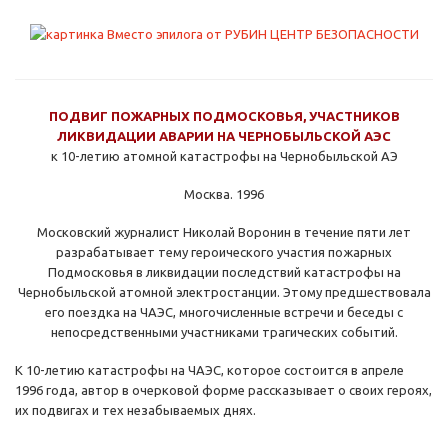
ПОДВИГ ПОЖАРНЫХ ПОДМОСКОВЬЯ, УЧАСТНИКОВ
ЛИКВИДАЦИИ АВАРИИ НА ЧЕРНОБЫЛЬСКОЙ АЭС
к 10-летию атомной катастрофы на Чернобыльской АЭ
Москва. 1996
Московский журналист Николай Воронин в тече­ние пяти лет
разрабатывает тему героического участия пожарных
Подмосковья в ликвидации пос­ледствий катастрофы на
Чернобыльской атомной электростанции. Этому предшествовала
его поезд­ка на ЧАЭС, многочисленные встречи и беседы с
непосредственными участниками трагических собы­тий.
К 10-летию катастрофы на ЧАЭС, которое состо­ится в апреле
1996 года, автор в очерковой форме рассказывает о своих героях,
их подвигах и тех не­забываемых днях.