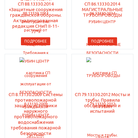
СП 88.13330.2014
СП 86.13330.2014
«Защитные сооружения
МАГИСТРАЛЬНЫЕ
гражданской обороны.
ТРУБОПРОВОДЫ
Актуализированная
редакция СНиП II-11-
77*»
ПОДРОБНЕЕ
ПОДРОБНЕЕ
СП 8.13130.2009 Системы
СП 79.13330.2012 Мосты и
противопожарной
трубы. Правила
защиты источники
обследований и
наружного
испытаний
противопожарного
водоснабжения
требования пожарной
безопасности