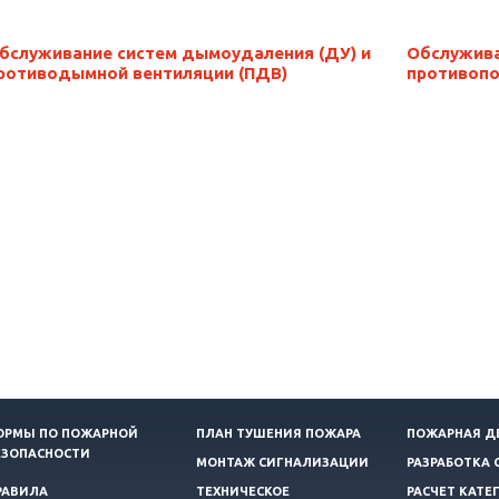
бслуживание систем дымоудаления (ДУ) и
Обслужива
ротиводымной вентиляции (ПДВ)
противоп
ОРМЫ ПО ПОЖАРНОЙ
ПЛАН ТУШЕНИЯ ПОЖАРА
ПОЖАРНАЯ Д
ЕЗОПАСНОСТИ
МОНТАЖ СИГНАЛИЗАЦИИ
РАЗРАБОТКА 
РАВИЛА
ТЕХНИЧЕСКОЕ
РАСЧЕТ КАТЕ