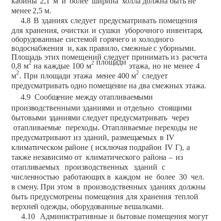
кабины
2,1
м
и
более
ширина
холла должна
быть
не
менее
2,5 м.
4.8
В
зданиях
следует
предусматривать
помещения
для
хранения,
очистки
и
сушки
уборочного
инвентаря,
оборудованные
системой
горячего
и
холодного
водоснабжения
и,
как
правило,
смежные
с
уборными.
Площадь
этих
помещений
следует
принимать
из
расчета
площади
2
2
0,8
м
на
каждые
100
м
этажа,
но
не
менее
4
2
2
м
.
При
площади
этажа
менее
400
м
следует
предусматривать
одно
помещение
на
два
смежных
этажа.
4.9
Сообщение
между
отапливаемыми
производственными
зданиями
и
отдельно
стоящими
бытовыми
зданиями
следует
предусматривать
через
отапливаемые
переходы.
Отапливаемые
переходы
не
предусматривают
из
зданий,
размещаемых
в
IV
климатическом
районе
(
исключая
подрайон
IV
Г),
а
также
независимо
от
климатического
района
–
из
отапливаемых
производственных
зданий
с
численностью
работающих
в
каждом
не
более
30
чел.
в
смену.
При этом
в
производственных
зданиях
должны
быть
предусмотрены
помещения
для
хранения
теплой
верхней
одежды,
оборудованные
вешалками.
4.10
Административные
и
бытовые
помещения
могут