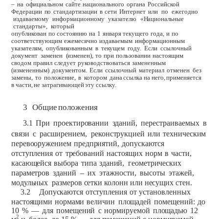
–
на
официальном
сайте
национального
органа
Российской
Федерации
по
стандартизации
в
сети
Интернет
или
по
ежегодно
издаваемому
информационному
указателю
«Национальные
стандарты»,
который
опубликован
по
состоянию
на
1
января
текущего
года,
и
по
соответствующим
ежемесячно
издаваемым
информационным
указателям,
опубликованным
в
текущем
году.
Если
ссылочный
документ
заменен
(изменен),
то
при
пользовании
настоящим
сводом
правил
следует
руководствоваться
замененным
(измененным)
документом.
Если
ссылочный
материал
отменен
без
замены,
то
положение,
в
котором
дана
ссылка
на
него,
применяется
в
части,
не
затрагивающей
эту
ссылку.
3
Общие
положения
3.1
При
проектировании
зданий,
перестраиваемых
в
связи
с
расширением,
реконструкцией
или
техническим
перевооружением
предприятий,
допускаются
отступления
от
требований
настоящих
норм
в
части,
касающейся
выбора
типа
зданий,
геометрических
параметров
зданий
–
их
этажности,
высоты
этажей,
модульных
размеров
сетки
колонн
или
несущих
стен.
3.2
Допускаются
отступления
от
установленных
настоящими
нормами
величин
площадей
помещений:
до
10
%
—
для
помещений
с
нормируемой
площадью
12
2