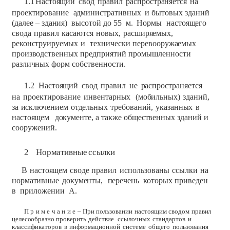
1.1
Настоящий
свод
правил
распространяется
на
проектирование
административных
и
бытовых
зданий
(далее
–
здания)
высотой
до 55
м.
Нормы
настоящего
свода
правил
касаются
новых,
расширяемых,
реконструируемых
и
технически
перевооружаемых
производственных
предприятий
промышленности
различных
форм
собственности.
1.2
Настоящий
свод
правил
не
распространяется
на
проектирование
инвентарных
(мобильных)
зданий,
за
исключением
отдельных
требований,
указанных
в
настоящем
документе,
а
также
общественных
зданий
и
сооружений.
2
Нормативные
ссылки
В
настоящем
своде
правил
использованы
ссылки
на
нормативные
документы,
перечень
которых
приведен
в
приложении
А.
П
р
и
м
е
ч
а
н
и
е
–
При
пользовании
настоящим
сводом
правил
целесообразно
проверить
действие
ссылочных
стандартов
и
классификаторов
в
информационной
системе
общего
пользования