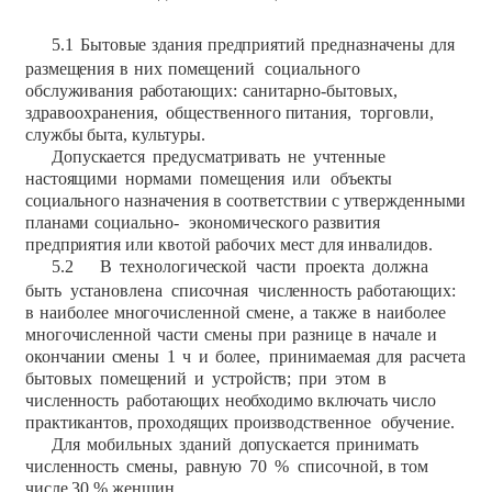
5.1
Бытовые
здания
предприятий
предназначены
для
размещения
в
них
помещений
социального
обслуживания
работающих:
санитарно-бытовых,
здравоохранения,
общественного
питания,
торговли,
службы
быта,
культуры.
Допускается
предусматривать
не
учтенные
настоящими
нормами
помещения
или
объекты
социального
назначения
в
соответствии
с
утвержденными
планами
социально-
экономического
развития
предприятия
или
квотой
рабочих
мест
для
инвалидов.
5.2
В
технологической
части
проекта
должна
быть
установлена
списочная
численность
работающих:
в
наиболее
многочисленной
смене,
а
также
в
наиболее
многочисленной
части
смены
при
разнице
в
начале
и
окончании
смены
1
ч
и
более,
принимаемая
для
расчета
бытовых
помещений
и
устройств;
при
этом
в
численность
работающих
необходимо
включать
число
практикантов,
проходящих
производственное
обучение.
Для
мобильных
зданий
допускается
принимать
численность
смены,
равную
70
%
списочной,
в том
числе
30 %
женщин.