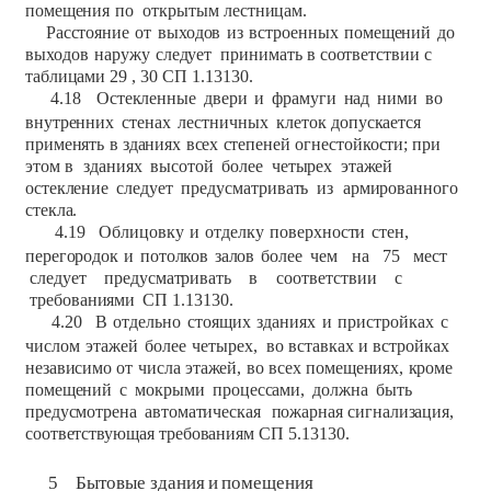
помещения
по
открытым
лестницам.
Расстояние
от
выходов
из
встроенных
помещений
до
выходов
наружу
следует
принимать
в
соответствии
с
таблицами
29 , 30 СП 1.13130.
4.18
Остекленные
двери
и
фрамуги
над
ними
во
внутренних
стенах
лестничных
клеток
допускается
применять
в
зданиях
всех
степеней
огнестойкости;
при
этом
в
зданиях
высотой
более
четырех
этажей
остекление
следует
предусматривать
из
армированного
стекла.
4.19
Облицовку
и
отделку
поверхности
стен,
перегородок
и
потолков
залов
более
чем
на
75
мест
следует
предусматривать
в
соответствии
с
требованиями
СП
1.13130.
4.20
В
отдельно
стоящих
зданиях
и
пристройках
с
числом
этажей
более
четырех,
во
вставках
и
встройках
независимо
от
числа
этажей,
во
всех
помещениях,
кроме
помещений
с
мокрыми
процессами,
должна
быть
предусмотрена
автоматическая
пожарная
сигнализация,
соответствующая
требованиям
СП
5.13130.
5
Бытовые
здания
и
помещения