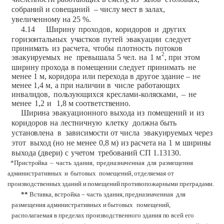
собраний
и
совещаний
– числу
мест
в залах,
увеличенному
на
25
%.
4.14
Ширину
проходов,
коридоров
и
других
горизонтальных
участков
путей
эвакуации
следует
принимать
из
расчета,
чтобы
плотность
потоков
2
эвакуируемых
не
превышала
5
чел.
на
1
м
,
при
этом
ширину
прохода
в
помещении
следует
принимать
не
менее
1
м,
коридора
или
перехода
в
другое
здание
–
не
менее
1,4
м,
а
при
наличии
в
числе
работающих
инвалидов,
пользующихся
креслами-колясками,
–
не
менее
1,2
и
1,8 м
соответственно.
Ширина
эвакуационного
выхода
из
помещений
и
из
коридоров
на
лестничную
клетку
должна быть
установлена
в
зависимости
от
числа
эвакуируемых
через
этот
выход
(но
не
менее
0,8
м)
из
расчета
на
1
м
ширины
выхода
(двери)
с
учетом
требований
СП
1.13130.
*Пристройка
–
часть
здания,
предназначенная
для
размещения
административных
и
бытовых
помещений,
отделяемая
от
производственных
зданий
и
помещений
противопожарными
преградами.
**
Вставка, встройка
–
часть
здания,
предназначенная
для
размещения
административных
и
бытовых
помещений,
располагаемая
в
пределах производственного
здания
по
всей
его