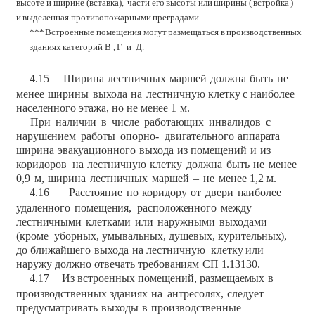
высоте
и
ширине
(вставка),
части
его
высоты
или
ширины
(
встройка
)
и
выделенная
противопожарными
преградами.
***
Встроенные
помещения
могут
размещаться
в
производственных
зданиях
категорий
В
,
Г
и
Д.
4.15
Ширина
лестничных
маршей
должна
быть
не
менее
ширины
выхода
на
лестничную
клетку
с
наиболее
населенного
этажа,
но не
менее
1
м.
При
наличии
в
числе
работающих
инвалидов
с
нарушением
работы
опорно-
двигательного
аппарата
ширина
эвакуационного
выхода
из
помещений
и
из
коридоров
на
лестничную
клетку
должна
быть
не
менее
0,9
м,
ширина
лестничных
маршей
–
не
менее
1,2 м.
4.16
Расстояние
по
коридору
от
двери
наиболее
удаленного
помещения,
расположенного
между
лестничными
клетками
или
наружными
выходами
(кроме
уборных,
умывальных,
душевых,
курительных),
до
ближайшего
выхода
на
лестничную
клетку
или
наружу
должно
отвечать
требованиям
СП
1.13130.
4.17
Из
встроенных
помещений,
размещаемых
в
производственных
зданиях
на
антресолях,
следует
предусматривать
выходы
в
производственные