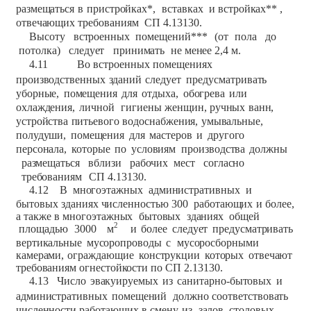
размещаться
в
пристройках*,
вставках
и
встройках**
,
отвечающих
требованиям
СП
4.13130.
Высоту
встроенных
помещений***
(от
пола
до
потолка)
следует
принимать
не
менее
2,4 м.
4.11
Во
встроенных
помещениях
производственных
зданий
следует
предусматривать
уборные,
помещения
для
отдыха,
обогрева
или
охлаждения,
личной
гигиены
женщин,
ручных
ванн,
устройства
питьевого
водоснабжения,
умывальные,
полудуши,
помещения
для
мастеров
и
другого
персонала,
которые
по
условиям
производства
должны
размещаться
вблизи
рабочих
мест
согласно
требованиям
СП 4.13130.
4.12
В
многоэтажных
административных
и
бытовых
зданиях
численностью
300
работающих
и
более,
а
также
в
многоэтажных
бытовых
зданиях
общей
2
площадью
3000
м
и
более
следует
предусматривать
вертикальные
мусоропроводы
с
мусоросборными
камерами,
ограждающие
конструкции
которых
отвечают
требованиям огнестойкости
по СП
2.13130.
4.13
Число
эвакуируемых
из
санитарно-бытовых
и
административных
помещений
должно
соответствовать
численности
работающих
в
смену,
из
залов
столовых,