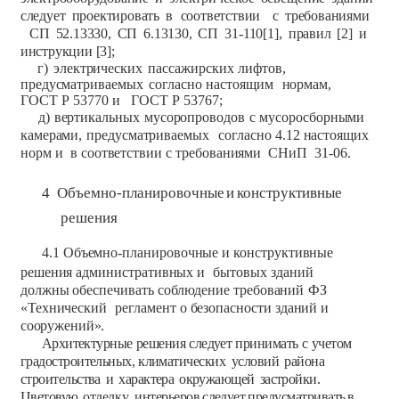
следует
проектировать
в
соответствии
с
требованиями
СП
52.13330,
СП
6.13130,
СП
31-110[1],
правил
[2]
и
инструкции
[3];
г)
электрических
пассажирских
лифтов,
предусматриваемых
согласно
настоящим
нормам,
ГОСТ Р
53770 и ГОСТ Р 53767;
д)
вертикальных
мусоропроводов
с
мусоросборными
камерами,
предусматриваемых
согласно
4.12
настоящих
норм
и
в
соответствии
с
требованиями
СНиП
31-06.
4
Объемно-планировочные
и
конструктивные
решения
4.1
Объемно-планировочные
и
конструктивные
решения
административных
и
бытовых
зданий
должны
обеспечивать
соблюдение требований
ФЗ
«Технический
регламент
о
безопасности
зданий
и
сооружений».
Архитектурные
решения
следует
принимать
с
учетом
градостроительных,
климатических
условий
района
строительства
и
характера
окружающей
застройки.
Цветовую
отделку
интерьеров
следует
предусматривать
в