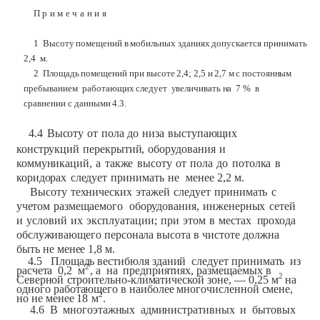
П
р
и
м
е
ч
а
н
и
я
1
Высоту
помещений
в
мобильных
зданиях
допускается
принимать
2,4
м.
2
Площадь
помещений
при
высоте
2,4;
2,5
и
2,7
м
с
постоянным
пребыванием
работающих
следует
увеличивать
на
7
%
в
сравнении
с
данными
4.3.
4.4
Высоту
от
пола
до
низа
выступающих
конструкций
перекрытий,
оборудования
и
коммуникаций,
а
также
высоту
от
пола
до
потолка
в
коридорах
следует
принимать
не
менее
2,2 м.
Высоту
технических
этажей
следует
принимать
с
учетом
размещаемого
оборудования,
инженерных
сетей
и
условий
их
эксплуатации;
при
этом
в
местах
прохода
обслуживающего
персонала
высота в
чистоте
должна
быть
не менее
1,8
м.
4.5
Площадь
вестибюля
зданий
следует
принимать
из
2
расчета
0,2
м
,
а
на
предприятиях,
размещаемых
в
2
Северной
строительно-климатической
зоне,
—
0,25
м
на
одного
работающего
в
наиболее
многочисленной
смене,
2
но не
менее
18
м
.
4.6
В
многоэтажных
административных
и
бытовых