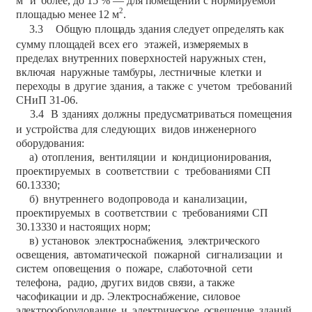
м
и
более,
до 15 %
— для
помещений
с
нормируемой
2
площадью
менее
12 м
.
3.3
Общую
площадь
здания
следует
определять
как
сумму
площадей
всех
его
этажей,
измеряемых
в
пределах
внутренних
поверхностей
наружных
стен,
включая
наружные
тамбуры,
лестничные
клетки
и
переходы
в
другие
здания,
а
также
с
учетом
требований
СНиП
31-06.
3.4
В
зданиях
должны
предусматриваться
помещения
и
устройства
для
следующих
видов
инженерного
оборудования:
а)
отопления,
вентиляции
и
кондиционирования,
проектируемых
в
соответствии
с
требованиями
СП
60.13330;
б)
внутреннего
водопровода
и
канализации,
проектируемых
в
соответствии
с
требованиями
СП
30.13330
и
настоящих
норм;
в)
установок
электроснабжения,
электрического
освещения,
автоматической
пожарной
сигнализации
и
систем
оповещения
о
пожаре,
слаботочной
сети
телефона,
радио,
других
видов
связи,
а
также
часофикации
и
др.
Электроснабжение,
силовое
электрооборудование
и
электрическое
освещение
зданий