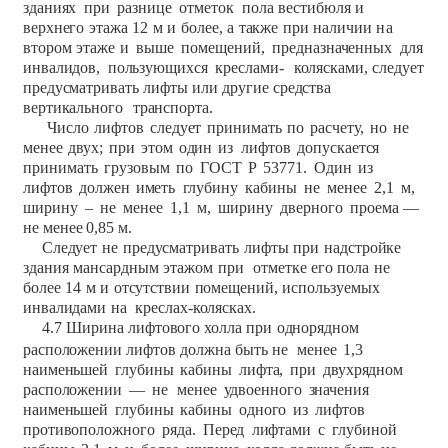
зданиях
при
разнице
отметок
пола
вестибюля
и
верхнего
этажа
12
м
и
более,
а
также
при
наличии
на
втором
этаже
и
выше
помещений,
предназначенных
для
инвалидов,
пользующихся
креслами-
колясками,
следует
предусматривать
лифты
или
другие
средства
вертикального
транспорта.
Число
лифтов
следует
принимать
по
расчету,
но
не
менее
двух;
при
этом
один
из
лифтов
допускается
принимать
грузовым
по
ГОСТ
Р
53771.
Один
из
лифтов
должен
иметь
глубину
кабины
не
менее
2,1
м,
ширину
–
не
менее
1,1
м,
ширину
дверного
проема
—
не
менее
0,85
м.
Следует
не
предусматривать
лифты
при
надстройке
здания
мансардным
этажом
при
отметке
его
пола
не
более
14
м
и
отсутствии
помещений,
используемых
инвалидами
на
креслах-колясках.
4.7
Ширина
лифтового
холла
при
однорядном
расположении
лифтов
должна
быть
не
менее
1,3
наименьшей
глубины
кабины
лифта,
при
двухрядном
расположении
—
не
менее
удвоенного
значения
наименьшей
глубины
кабины
одного
из
лифтов
противоположного
ряда.
Перед
лифтами
с
глубиной