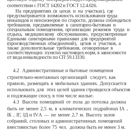
соответствии
с
ГОСТ
14202
и
ГОСТ
12.4.026.
На
предприятиях
(в
цехах
и
на
участках),
где
предусматривается
возможность
использования
труда
инвалидов
и
пенсионеров
по
старости,
должны
соблюдаться
требования,
предъявляемые
к
санитарно-бытовым
и
специальным
помещениям,
организации
режимов
труда
и
отдыха,
медицинскому
обслуживанию,
предусмотренные
Едиными
санитарными
правилами
для
предприятий
(производственных
объединений),
цехов
и
участков,
а
также
дополнительные
требования,
оговоренные
в
соответствующих
пунктах
настоящих
норм,
в
зависимости
от
вида
инвалидности
по
СП
59.13330.
4.2
Административные
и
бытовые
помещения
строительно-монтажных
организаций
следует,
как
правило,
размещать
в
мобильных
зданиях.
Допускается
использовать
для
этих
целей
здания
строящихся
объектов
и
подлежащие сносу,
в том
числе
жилые.
4.3
Высота
помещений
от
пола
до
потолка
должна
быть
не
менее
2,5
м,
в
климатических
подрайонах
I
А
,
I
Б
,
I
Г,
I
Д
и
IV
А
—
не
менее
2,7
м.
Высота
залов
собраний,
столовых
и
административных
помещений
вместимостью
более
75
чел.
должна
быть
не
менее
3
м.