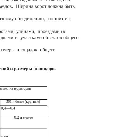
ъездов.
Ширина
ворот должна
быть
ачному
объединению,
состоит
из
рогами,
улицами,
проездами
(в
адками
и
участками
объектов
общего
азмеры
площадок
общего
ений
и
размеры
площадок
асток,
на
территории
301
и
более (крупные)
0,4—0,4
0,2
и
менее