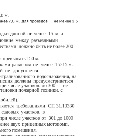
0 м.
нее
7,0
м,
для проездов — не
менее
3,5
адки
длиной
не
менее
15
м
и
тояние
между
разъездными
естками
должно быть
не
более
200
а
превышать
150 м.
ками
размером
не
менее
15×15
м.
ей
не
допускается.
нтрализованного
водоснабжения,
на
инения
должны
предусматриваться
при
числе
участков:
до
300
—
не
становки
пожарной
техники,
с
мобилей).
ляются
требованиями
СП 31.13330.
садовых
участков,
в
при
числе
участков
от
301
до
1000
енее
двух
прицепных
мотопомп.
ьного
помещения.