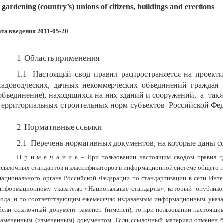
gardening
(country’s)
unions
of
citizens,
buildings
and
erections
ата
введения
2011-05-20
1
Область
применения
1.1
Настоящий
свод
правил
распространяется
на
проекти
садоводческих,
дачных
некоммерческих
объединений
граждан
объединение),
находящихся
на
них
зданий
и
сооружений,
а
так
территориальных
строительных
норм
субъектов
Российской
Фед
2
Нормативные
ссылки
2.1
Перечень
нормативных
документов,
на
которые
даны
с
П
р
и
м
е
ч
а
н
и
е
–
При
пользовании
настоящим
сводом
правил
ц
ссылочных
стандартов
и
классификаторов
в
информационной
системе
общего
национального
органа
Российской
Федерации
по
стандартизации
в
сети
Инте
информационному
указателю
«Национальные
стандарты»,
который
опублико
года,
и
по
соответствующим
ежемесячно
издаваемым
информационным
указа
Если
ссылочный
документ
заменен
(изменен),
то
при
пользовании
настоящи
замененным
(измененным)
документом.
Если
ссылочный
материал
отменен
б