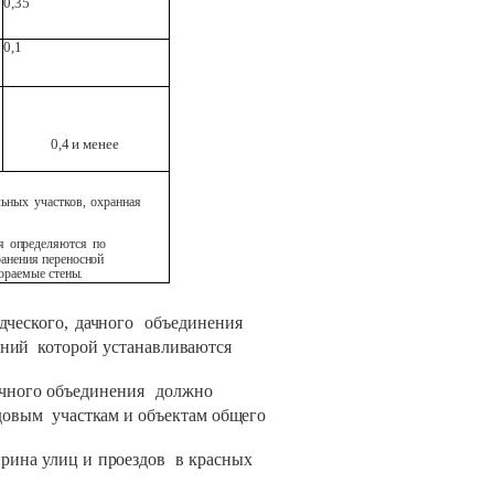
0,35
0,1
0,4
и
менее
льных
участков,
охранная
я
определяются
по
ранения
переносной
ораемые стены.
дческого,
дачного
объединения
ний
которой
устанавливаются
чного
объединения
должно
довым
участкам
и
объектам общего
рина
улиц
и
проездов
в
красных