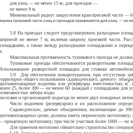
для
улиц
— не
менее
15
м;
для проездов —
не
менее
9
м.
Минимальный
радиус закругления
края
проезжей
части
— 6,
ирина
проезжей
части
улиц
и
проездов
принимается
для
улиц
—
не
ме
.
5.8
На
проездах
следует
предусматривать
разъездные
площ
шириной
не
менее
7
м,
включая
ширину
проезжей
части.
Расс
площадками,
а
также
между
разъездными
площадками
и
перекр
м.
Максимальная
протяженность
тупикового
проезда
не
должн
Тупиковые
проезды
обеспечиваются
разворотными
площад
Использование
разворотной
площадки
для
стоянки
автомобил
5.9
Для
обеспечения
пожаротушения,
при
отсутствии
це
территории
общего
пользования
садоводческого,
дачного
объед
3
противопожарные
водоемы
или
резервуары
вместимостью,
м
,
менее
25,
более
300
—
не
менее
60
(каждый
с
площадками
для
у
возможностью
забора
воды
насосами
и
организацией
подъезда
не
менее
двух
пожарных
авто
Число
водоемов
(резервуаров)
и
их
расположение
опреде
Садоводческие,
дачные
объединения,
включающие
до
300
противопожарных
целях
должны
иметь
переносную
мотопомпу;
—
прицепную
мотопомпу;
при
числе
участков
более
1000
—
не
м
Для
хранения
мотопомп
обязательно
строительство
специал