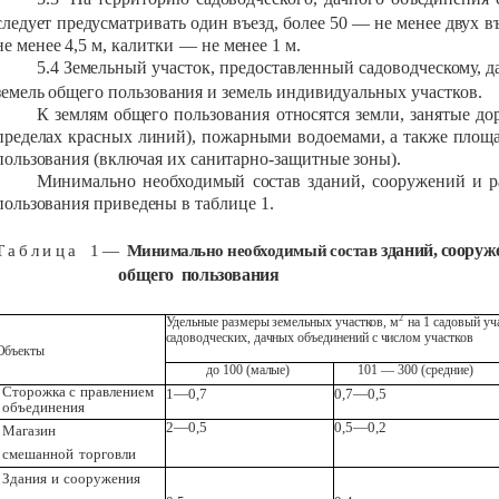
следует
предусматривать
один
въезд,
более 50
—
не
менее
двух
в
не
менее
4,5 м, калитки
— не
менее
1
м.
5.4
Земельный
участок,
предоставленный
садоводческому,
д
земель
общего
пользования
и
земель
индивидуальных
участков.
К
землям
общего
пользования
относятся
земли,
занятые
до
пределах
красных
линий),
пожарными
водоемами,
а
также
площ
пользования
(включая
их
санитарно-защитные
зоны).
Минимально
необходимый
состав
зданий,
сооружений
и
р
пользования
приведены
в таблице
1.
зданий,
сооруж
Т
а
б
л
и
ц
а
1
—
Минимально
необходимый
состав
общего
пользования
2
Удельные размеры земельных
участков,
м
на
1
садовый
уч
садоводческих,
дачных объединений
с
числом
участков
Объекты
до
100
(малые)
101
—
300 (средние)
Сторожка
с
правлением
1—0,7
0,7—0,5
объединения
2—0,5
0,5—0,2
Магазин
смешанной
торговли
Здания
и
сооружения