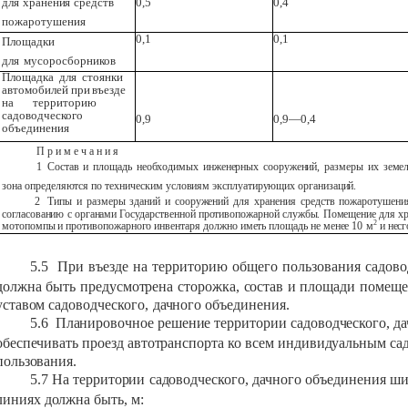
для
хранения
средств
0,5
0,4
пожаротушения
0,1
0,1
Площадки
для
мусоросборников
Площадка
для
стоянки
автомобилей
при
въезде
на
территорию
садоводческого
0,9
0,9—0,4
объединения
П р
и м
е
ч а
н и
я
1
Состав
и
площадь
необходимых
инженерных
сооружений,
размеры
их
земе
зона
определяются
по
техническим
условиям эксплуатирующих организаций.
2
Типы
и
размеры
зданий
и
сооружений
для
хранения
средств
пожаротушени
согласованию
с
органами
Государственной
противопожарной
службы.
Помещение
для
х
2
мотопомпы
и
противопожарного
инвентаря
должно
иметь
площадь
не
менее
10
м
и
несг
5.5
При
въезде
на
территорию
общего
пользования
садово
должна
быть
предусмотрена
сторожка,
состав
и
площади
помеще
уставом
садоводческого,
дачного
объединения.
5.6
Планировочное
решение
территории
садоводческого,
да
обеспечивать
проезд
автотранспорта
ко
всем
индивидуальным
са
пользования.
5.7
На
территории
садоводческого,
дачного
объединения
ши
линиях
должна
быть,
м: