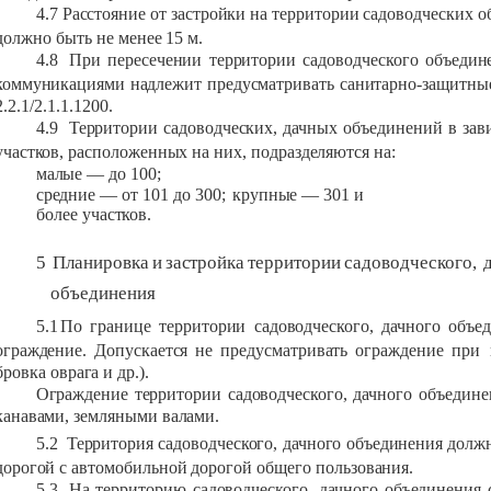
4.7
Расстояние
от
застройки
на
территории
садоводческих
о
должно быть
не
менее
15 м.
4.8
При
пересечении
территории
садоводческого
объедин
коммуникациями
надлежит
предусматривать
санитарно-защитны
2.2.1/2.1.1.1200.
4.9
Территории
садоводческих,
дачных
объединений
в
зав
участков,
расположенных
на
них,
подразделяются
на:
малые
— до 100;
средние
— от 101 до 300;
крупные
— 301 и
более
участков.
5
Планировка
и
застройка
территории
садоводческого,
объединения
5.1
По
границе
территории
садоводческого,
дачного
объе
ограждение.
Допускается
не
предусматривать
ограждение
при
бровка
оврага
и др.).
Ограждение
территории
садоводческого,
дачного
объедине
канавами,
земляными
валами.
5.2
Территория
садоводческого,
дачного
объединения
долж
дорогой
с
автомобильной
дорогой
общего
пользования.
5.3
На
территорию
садоводческого,
дачного
объединения