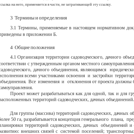
ссылка
на
него,
применяется
в
части,
не
затрагивающей
эту
ссылку.
3
Термины
и
определения
3.1
Термины,
применяемые
в
настоящем
нормативном
док
приведены
в
приложении
Б.
4
Общие
положения
4.1
Организация
территории
садоводческого,
дачного
объе
соответствии
с
утвержденным
органом
местного
самоуправлени
садоводческого,
дачного
объединения,
являющимся
юридическ
исполнения
всеми
участниками
освоения
и
застройки
территор
объединения.
Все
изменения
и
отклонения
от
проекта
должны 
самоуправления.
Проект
может
разрабатываться
как
для
одной,
так
и
для
гр
расположенных
территорий
садоводческих,
дачных
объединений
Для
группы
(массива)
территорий
садоводческих,
дачных
о
более 50
га,
разрабатывается
концепция
генерального
плана,
пр
планировки
территорий
садоводческих,
дачных
объединений
и
развитию:
внешних
связей
с
системой
поселений;
транспортны