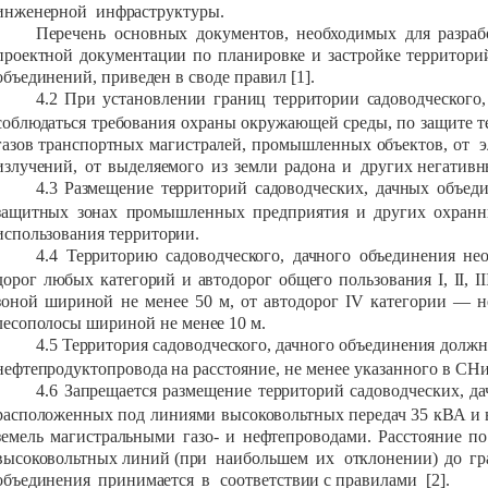
инженерной
инфраструктуры.
Перечень
основных
документов,
необходимых
для
разраб
проектной
документации
по
планировке
и
застройке
территори
объединений,
приведен
в
своде
правил
[1].
4.2
При
установлении
границ
территории
садоводческого,
соблюдаться
требования
охраны
окружающей
среды,
по
защите
т
газов
транспортных
магистралей,
промышленных
объектов,
от
э
излучений,
от
выделяемого
из
земли
радона
и
других
негатив
4.3
Размещение
территорий
садоводческих,
дачных
объед
защитных
зонах
промышленных
предприятия
и
других
охран
использования
территории.
4.4
Территорию
садоводческого,
дачного
объединения
не
дорог
любых
категорий
и
автодорог
общего
пользования
I
,
II
,
II
зоной
шириной
не
менее
50
м,
от
автодорог
IV
категории
—
н
лесополосы
шириной
не
менее
10 м.
4.5
Территория
садоводческого,
дачного
объединения
должн
нефтепродуктопровода
на
расстояние, не
менее
указанного
в СНиП
4.6
Запрещается
размещение
территорий
садоводческих,
да
расположенных
под
линиями
высоковольтных
передач
35
кВА
и
земель
магистральными
газо-
и
нефтепроводами.
Расстояние
по
высоковольтных
линий
(при
наибольшем
их
отклонении)
до
г
объединения
принимается
в
соответствии
с
правилами
[2].