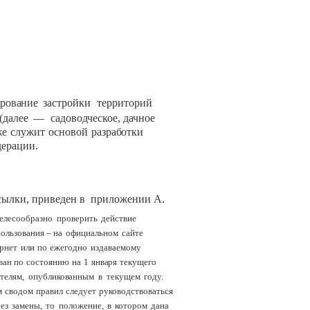
рование
застройки
территорий
(далее
—
садоводческое,
дачное
же
служит
основой
разработки
ерации.
сылки,
приведен
в
приложении
А.
елесообразно
проверить
действие
пользования
–
на
официальном
сайте
рнет
или
по
ежегодно
издаваемому
ван
по
состоянию
на
1
января
текущего
телям,
опубликованным
в
текущем
году.
м
сводом
правил
следует
руководствоваться
ез
замены,
то
положение,
в
котором
дана