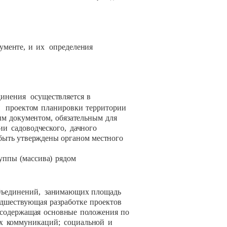
ументе,
и
их
определения
динения
осуществляется
в
я
проектом
планировки
территории
им
документом,
обязательным
для
ии
садоводческого,
дачного
быть
утверждены
органом местного
уппы
(массива)
рядом
.
бъединений,
занимающих
площадь
едшествующая
разработке
проектов
содержащая
основные
положения
по
х
коммуникаций;
социальной
и