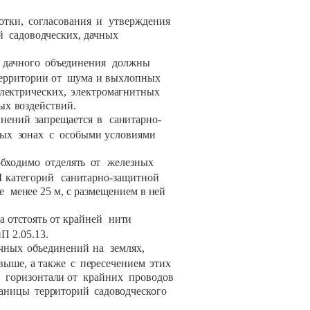
отки,
согласования
и
утверждения
й
садоводческих,
дачных
дачного
объединения
должны
ерритории
от
шума
и
выхлопных
лектрических,
электромагнитных
ных
воздействий.
инений
запрещается
в
санитарно-
ных
зонах
с
особыми
условиями
обходимо
отделять
от
железных
I
категорий
санитарно-защитной
е
менее
25 м,
с
размещением
в
ней
а
отстоять
от
крайней
нити
 2.05.13.
чных
объединений
на
землях,
выше,
а
также
с
пересечением
этих
горизонтали
от
крайних
проводов
раницы
территорий
садоводческого