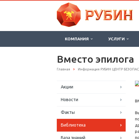
КОМПАНИЯ
УСЛУГИ
Вместо эпилога
Главная
Информация РУБИН ЦЕНТР БЕЗОПА
Акции
Новости
В
Факты
В
п
Библиотека
д
р
База знаний
п