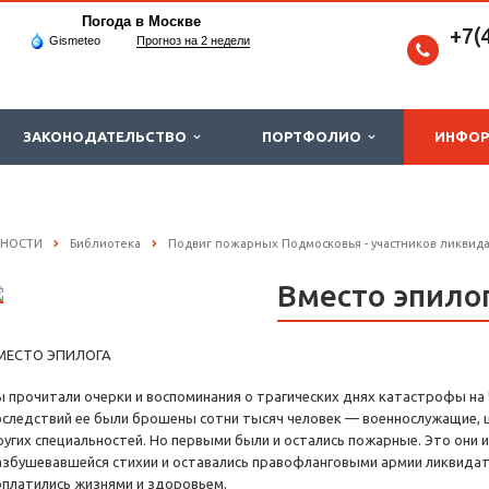
Погода в Москве
+7(
Gismeteo
Прогноз на 2 недели
ЗАКОНОДАТЕЛЬСТВО
ПОРТФОЛИО
ИНФО
СНОСТИ
Библиотека
Подвиг пожарных Подмосковья - участников ликвид
Вместо эпило
МЕСТО ЭПИЛОГА
ы прочитали очерки и воспоминания о трагических днях катастрофы на
оследствий ее были брошены сотни тысяч человек — военнослужащие, 
ругих специальностей. Но первыми были и остались пожарные. Это они и
азбушевавшейся стихии и оставались правофланговыми армии ликвидат
оплатились жизнями и здоровьем.