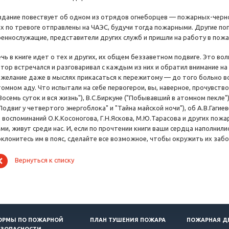
здание повествует об одном из отрядов огнеборцев — пожарных-чер
их по тревоге отправлены на ЧАЭС, будучи тогда пожарными. Другие поп
оеннослужащие, представители других служб и пришли на работу в пож
ечь в книге идет о тех и других, их общем беззаветном подвиге. Это в
втор встречался и разговаривал с каждым из них и обратил внимание 
ежелание даже в мыслях прикасаться к пережитому — до того больно вс
томном аду. Что испытали на себе первогерои, вы, наверное, прочувство
Восемь суток и вся жизнь"), В.С.Биркуне ("Побывавший в атомном пекле"
Подвиг у четвертого энергоблока" и "Тайна майской ночи"), об А.В.Гаги
з воспоминаний О.К.Косоногова, Г.Н.Яскова, М.Ю.Тарасова и других по
ми, живут среди нас. И, если по прочтении книги ваши сердца наполнил
оклонитесь им в пояс, сделайте все возможное, чтобы окружить их забо
Вернуться к списку
ОРМЫ ПО ПОЖАРНОЙ
ПЛАН ТУШЕНИЯ ПОЖАРА
ПОЖАРНАЯ Д