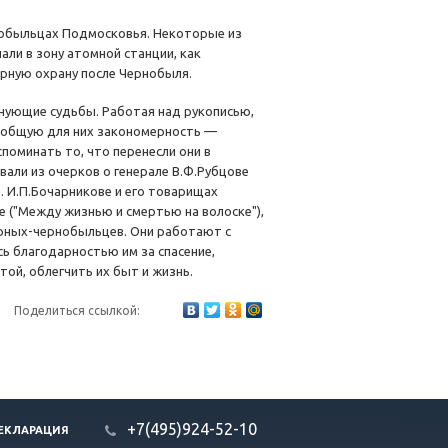
нобыльцах Подмосковья. Некоторые из
али в зону атомной станции, как
арную охрану после Чернобыля.
олнующие судьбы. Работая над рукописью,
на общую для них закономерность —
поминать то, что перенесли они в
вали из очерков о генерале В.Ф.Рубцове
). И.П.Бочарникове и его товарищах
еве ("Между жизнью и смертью на волоске"),
жарных-чернобыльцев. Они работают с
ись благодарностью им за спасение,
той, облегчить их быт и жизнь.
Поделиться ссылкой:
+7(495)924-52-10
ЕКЛАРАЦИЯ