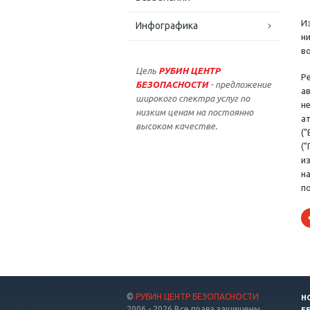
И
Инфографика
н
в
Цель
РУБИН ЦЕНТР
Р
БЕЗОПАСНОСТИ
- предложение
а
широкого спектра услуг по
н
низким ценам на постоянно
а
высоком качестве.
("
("
и
на
п
©
РУБИН ЦЕНТР БЕЗОПАСНОСТИ
Н
2006 - 2026 Все права защищены