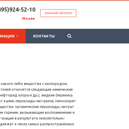
495)924-52-10
ЗАКАЗАТЬ ЗВОНОК
Москва
РМАЦИЯ
КОНТАКТЫ
 какого-либо вещества с кислородом,
ителей относятся следующие химические
ифторид хлора и др.), жидкие (перекись
нат калия, пероксиды металлов, гипохлорит
ещества: органические пероксиды, нитрат
ие горение, вызывающие воспламенение и
тонации в результате окислительно-
адлежат к числу самых распространённых