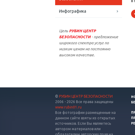
в 
Инфографика
Цель
РУБИН ЦЕНТР
БЕЗОПАСНОСТИ
- предложение
широкого спектра услуг по
низким ценам на постоянно
высоком качестве.
©
РУБИН ЦЕНТР БЕЗОПАСНОСТИ
Н
2006 - 2026 Все права защищены
Б
www.rubin01.ru
Все фотографии размещенные на
П
данном сайте взяты из открытых
П
источников. Если Вы являетесь
Р
автором материалов или
обладателем авторских прав на