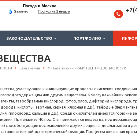
Погода в Москве
+7(
Gismeteo
Прогноз на 2 недели
ЗАКОНОДАТЕЛЬСТВО
ПОРТФОЛИО
ИНФО
ВЕЩЕСТВА
СНОСТИ
База знаний
О - База знаний - РУБИН ЦЕНТР БЕЗОПАСНОСТИ
ещества, участвующие и инициирующие процессы окисления-соединения
ислородосодержащим или другим веществом. К числу важнейших окисл
еагенты, газообразные (кислород, фтор, хлор, дифторид кислорода, тр
одорода, кислоты: азотная, серная, хлорная и др.), твёрдые (перманга
алия, гипохлорид кальция и др.). Среди окислителей имеются горючие в
ммония. При анализе ЧС под О.в. понимаются вещества, поддерживающ
или) способствующие воспламенению других веществ, дефлаграции и де
осстановительной экзотермической реакции. Процессы окисления прин