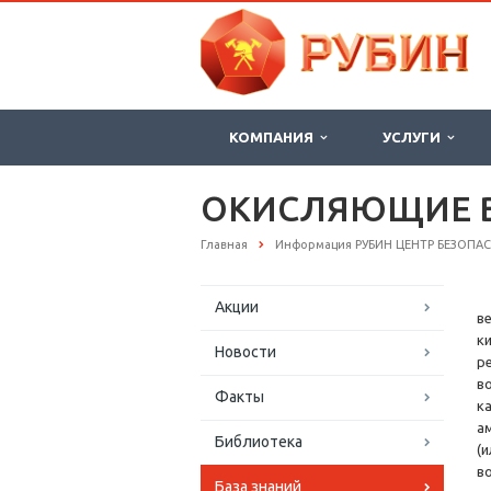
КОМПАНИЯ
УСЛУГИ
ОКИСЛЯЮЩИЕ 
Главная
Информация РУБИН ЦЕНТР БЕЗОПА
Акции
в
к
Новости
р
в
Факты
к
а
Библиотека
(
в
База знаний