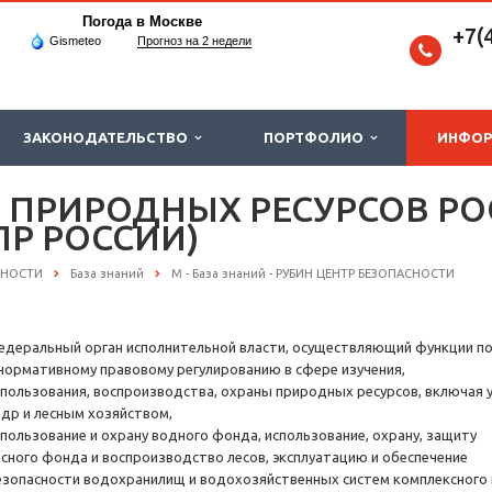
Погода в Москве
+7(
Gismeteo
Прогноз на 2 недели
ЗАКОНОДАТЕЛЬСТВО
ПОРТФОЛИО
ИНФО
 ПРИРОДНЫХ РЕСУРСОВ Р
Р РОССИИ)
СНОСТИ
База знаний
М - База знаний - РУБИН ЦЕНТР БЕЗОПАСНОСТИ
едеральный орган исполнительной власти, осуществляющий функции по
 нормативному правовому регулированию в сфере изучения,
спользования, воспроизводства, охраны природных ресурсов, включая
едр и лесным хозяйством,
спользование и охрану водного фонда, использование, охрану, защиту
есного фонда и воспроизводство лесов, эксплуатацию и обеспечение
езопасности водохранилищ и водохозяйственных систем комплексного 