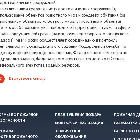
идротехнических сооружений
за исключением судоходных гидротехнических сооружений),
спользование объектов животного мира и среды их обитания (за
сключением объектов животного мира, отнесенных к объектам
хоты), особо охраняемые природные территории, а также в сфере
храны окружающей среды (за исключением сферы экологического
адзора); МПР России осуществляет координацию и контроль
еятельности находящихся в его ведении Федеральной службы по
адзору в сфере природопользования, Федерального агентства по
едропользованию, Федерального агентства лесного хозяйства и
едерального агентства водных ресурсов.
Вернуться к списку
ОРМЫ ПО ПОЖАРНОЙ
ПЛАН ТУШЕНИЯ ПОЖАРА
ПОЖАРНАЯ Д
ЕЗОПАСНОСТИ
МОНТАЖ СИГНАЛИЗАЦИИ
РАЗРАБОТКА 
РАВИЛА
ТЕХНИЧЕСКОЕ
РАСЧЕТ КАТЕ
РОТИВОПОЖАРНОГО
ОБСЛУЖИВАНИЕ
ПРОЕКТИРОВ