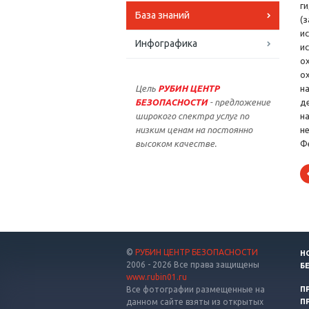
г
База знаний
(
и
Инфографика
и
о
о
Цель
РУБИН ЦЕНТР
н
БЕЗОПАСНОСТИ
- предложение
д
широкого спектра услуг по
н
низким ценам на постоянно
н
высоком качестве.
Ф
©
РУБИН ЦЕНТР БЕЗОПАСНОСТИ
Н
2006 - 2026 Все права защищены
Б
www.rubin01.ru
Все фотографии размещенные на
П
данном сайте взяты из открытых
П