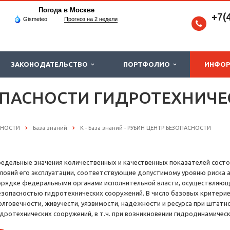
Погода в Москве
+7(
Gismeteo
Прогноз на 2 недели
ЗАКОНОДАТЕЛЬСТВО
ПОРТФОЛИО
ИНФО
ОПАСНОСТИ ГИДРОТЕХНИЧЕ
СНОСТИ
База знаний
К - База знаний - РУБИН ЦЕНТР БЕЗОПАСНОСТИ
редельные значения количественных и качественных показателей состо
словий его эксплуатации, соответствующие допустимому уровню риска 
орядке федеральными органами исполнительной власти, осуществляющ
езопасностью гидротехнических сооружений. В число базовых критерие
олговечности, живучести, уязвимости, надёжности и ресурса при штат
идротехнических сооружений, в т.ч. при возникновении гидродинамическ