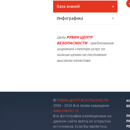
База знаний
Инфографика
Цель
РУБИН ЦЕНТР
БЕЗОПАСНОСТИ
- предложение
широкого спектра услуг по
низким ценам на постоянно
высоком качестве.
©
РУБИН ЦЕНТР БЕЗОПАСНОСТИ
Н
2006 - 2026 Все права защищены
Б
www.rubin01.ru
Все фотографии размещенные на
П
данном сайте взяты из открытых
П
источников. Если Вы являетесь
Р