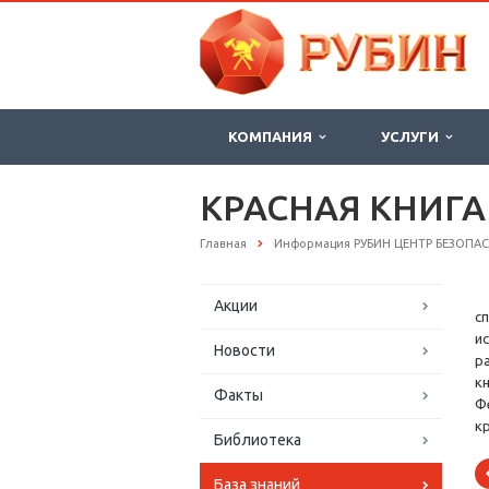
КОМПАНИЯ
УСЛУГИ
КРАСНАЯ КНИГА
Главная
Информация РУБИН ЦЕНТР БЕЗОПА
Акции
с
и
Новости
р
к
Факты
Ф
к
Библиотека
База знаний