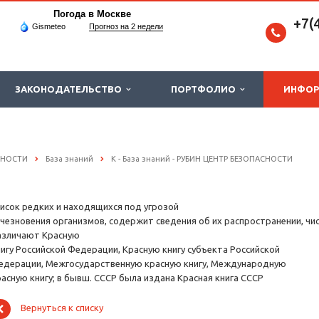
Погода в Москве
+7(
Gismeteo
Прогноз на 2 недели
ЗАКОНОДАТЕЛЬСТВО
ПОРТФОЛИО
ИНФО
СНОСТИ
База знаний
К - База знаний - РУБИН ЦЕНТР БЕЗОПАСНОСТИ
писок редких и находящихся под угрозой
счезновения организмов, содержит сведения об их распространении, чис
азличают Красную
нигу Российской Федерации, Красную книгу субъекта Российской
едерации, Межгосударственную красную книгу, Международную
расную книгу; в бывш. СССР была издана Красная книга СССР
Вернуться к списку