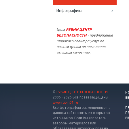
Инфографика
Цель
РУБИН ЦЕНТР
БЕЗОПАСНОСТИ
- предложение
широкого спектра услуг по
низким ценам на постоянно
высоком качестве.
©
РУБИН ЦЕНТР БЕЗОПАСНОСТИ
Н
2006 - 2026 Все права защищены
Б
www.rubin01.ru
Все фотографии размещенные на
П
данном сайте взяты из открытых
П
источников. Если Вы являетесь
Р
автором материалов или
обладателем авторских прав на