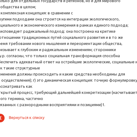
олько для отдельных государств и регионов, но и для мирового
ообщества в целом;
 комплексная концепция: в сравнении с
ругими подходами она строится на интеграции экологического,
оциального и экономического измерения в рамках единого подхода;
) исповедует радикальный подход: она построена на критике
 отношении традиционных путей социального развития и в то же
ремя требовании нового мышления и переориентации общества,
ризывает к глубоким и радикальным изменениям; сторонники
.у.р. согласны, что только социальная трансформация способна
беспечить адекватный ответ на острейшие экологические, социальные и
ак такие структурные
зменения должны происходить и какие средства необходимы для
х осуществления); г) это динамическая концепция: точную формулировк
ассматривать как
ткрытый процесс, требующий дальнейшей конкретизации (насчитывает
того термина, частично
вязанных с разнородными восприятиями и позициями)1.
Вернуться к списку