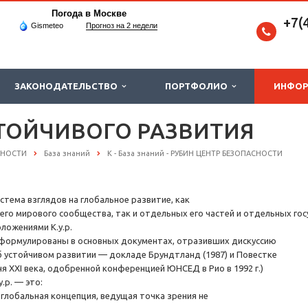
Погода в Москве
+7(
Gismeteo
Прогноз на 2 недели
ЗАКОНОДАТЕЛЬСТВО
ПОРТФОЛИО
ИНФО
ТОЙЧИВОГО РАЗВИТИЯ
СНОСТИ
База знаний
К - База знаний - РУБИН ЦЕНТР БЕЗОПАСНОСТИ
истема взглядов на глобальное развитие, как
сего мирового сообщества, так и отдельных его частей и отдельных гос
оложениями К.у.р.
сформулированы в основных документах, отразивших дискуссию
б устойчивом развитии — докладе Брундтланд (1987) и Повестке
ня ХХI века, одобренной конференцией ЮНСЕД в Рио в 1992 г.)
у.р. — это:
) глобальная концепция, ведущая точка зрения не