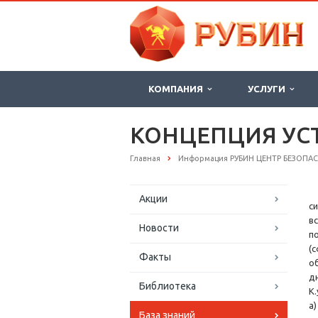
КОМПАНИЯ
УСЛУГИ
КОНЦЕПЦИЯ УС
Главная
Информация РУБИН ЦЕНТР БЕЗОПА
Акции
с
в
Новости
п
(
Факты
о
д
Библиотека
К.
а
База знаний