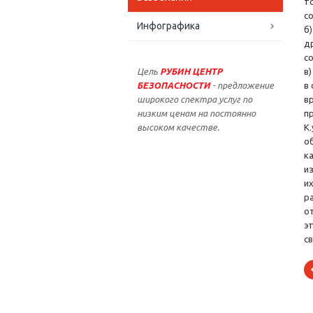
т
с
Инфографика
б)
д
с
Цель
РУБИН ЦЕНТР
в
БЕЗОПАСНОСТИ
- предложение
в
широкого спектра услуг по
в
низким ценам на постоянно
п
высоком качестве.
К
о
к
и
и
р
о
э
с