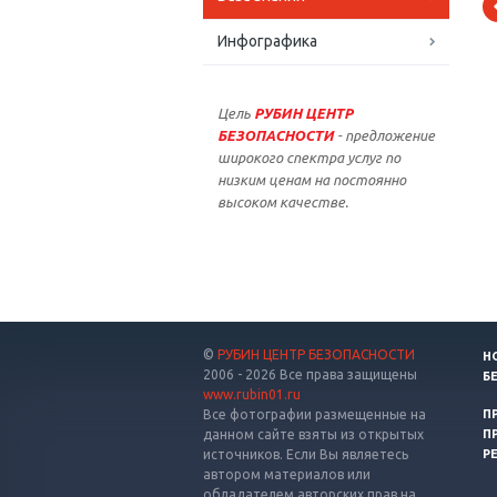
Инфографика
Цель
РУБИН ЦЕНТР
БЕЗОПАСНОСТИ
- предложение
широкого спектра услуг по
низким ценам на постоянно
высоком качестве.
©
РУБИН ЦЕНТР БЕЗОПАСНОСТИ
Н
2006 - 2026 Все права защищены
Б
www.rubin01.ru
Все фотографии размещенные на
П
данном сайте взяты из открытых
П
источников. Если Вы являетесь
Р
автором материалов или
обладателем авторских прав на