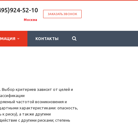
495)924-52-10
ЗАКАЗАТЬ ЗВОНОК
Москва
РМАЦИЯ
КОНТАКТЫ
 Выбор критериев зависит от целей и
лассификации
еряемый частотой возникновения и
дартными характеристиками: опасность,
 к риску), а также другими
ействие с другими рисками; степень