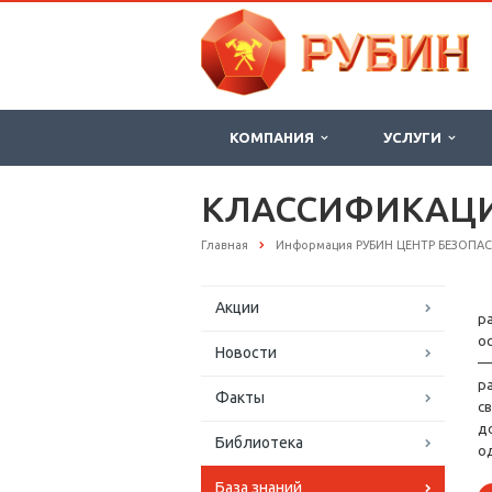
КОМПАНИЯ
УСЛУГИ
КЛАССИФИКАЦИ
Главная
Информация РУБИН ЦЕНТР БЕЗОПА
Акции
р
о
Новости
—
р
Факты
с
д
Библиотека
о
База знаний