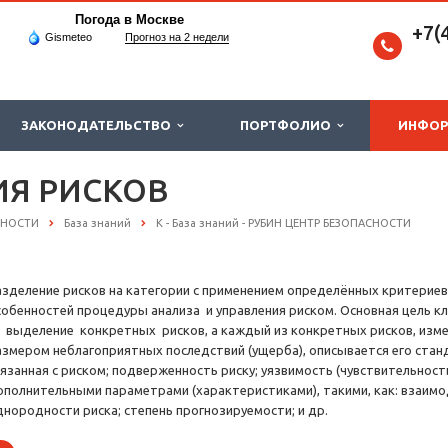
Погода в Москве
+7(
Gismeteo
Прогноз на 2 недели
ЗАКОНОДАТЕЛЬСТВО
ПОРТФОЛИО
ИНФО
Я РИСКОВ
СНОСТИ
База знаний
К - База знаний - РУБИН ЦЕНТР БЕЗОПАСНОСТИ
азделение рисков на категории с применением определённых критериев.
собенностей процедуры анализа и управления риском. Основная цель к
 выделение конкретных рисков, а каждый из конкретных рисков, изм
азмером неблагоприятных последствий (ущерба), описывается его стан
вязанная с риском; подверженность риску; уязвимость (чувствительность
ополнительными параметрами (характеристиками), такими, как: взаимод
днородности риска; степень прогнозируемости; и др.