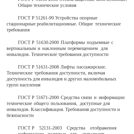
Общие
технические
условия
ГОСТ Р
51261-99
Устройства
опорные
стационарные
реабилитационные.
Общие
технические
требования
ГОСТ Р
51630-2000
Платформы
подъемные
с
вертикальным
и
наклонным
перемещением
для
инвалидов.
Технические требования
доступности
ГОСТ Р
51631-2008
Лифты
пассажирские.
Технические
требования
доступности,
включая
доступность
для
инвалидов
и
других
маломобильных
групп
населения
ГОСТ Р
51671-2000
Средства
связи
и
информации
технические
общего
пользования,
доступные
для
инвалидов.
Классификация.
Требования
доступности
и
безопасности
ГОСТ Р
52131-2003 Средства отображения
информации знаковые
для
инвалидов.