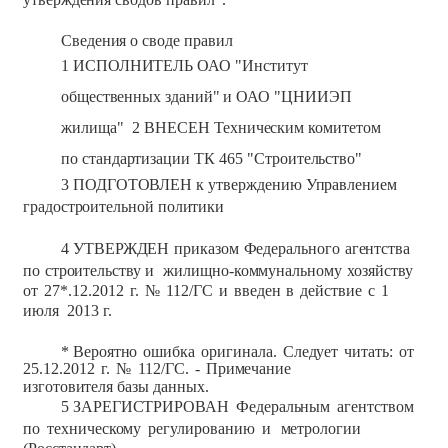
Сведения
о
своде
правил
1
ИСПОЛНИТЕЛЬ
ОАО
"Институт
общественных зданий"
и
ОАО
"ЦНИИЭП
жилища"
2
ВНЕСЕН Техническим комитетом
по
стандартизации
ТК
465
"Строительство"
3
ПОДГОТОВЛЕН
к
утверждению
Управлением
градостроительной
политики
4
УТВЕРЖДЕН
приказом
Федерального
агентства
по
строительству
и
жилищно-коммунальному
хозяйству
от
27*.12.2012
г.
№
112/ГС
и
введен
в
действие
с
1
июля
2013 г.
*
Вероятно
ошибка
оригинала.
Следует
читать:
от
25.12.2012
г.
№
112/ГС.
-
Примечание
изготовителя
базы
данных.
5
ЗАРЕГИСТРИРОВАН
Федеральным
агентством
по
техническому
регулированию
и
метрологии