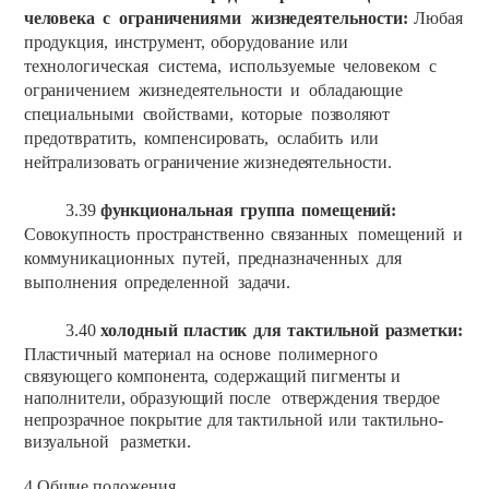
человека
с
ограничениями
жизнедеятельности:
Любая
продукция,
инструмент,
оборудование
или
технологическая
система,
используемые
человеком
с
ограничением
жизнедеятельности
и
обладающие
специальными
свойствами,
которые
позволяют
предотвратить,
компенсировать,
ослабить
или
нейтрализовать
ограничение жизнедеятельности.
3.39
функциональная
группа
помещений:
Совокупность
пространственно
связанных
помещений
и
коммуникационных
путей,
предназначенных
для
выполнения
определенной
задачи.
3.40
холодный
пластик
для
тактильной
разметки:
Пластичный
материал
на
основе
полимерного
связующего
компонента,
содержащий
пигменты
и
наполнители,
образующий
после
отверждения
твердое
непрозрачное
покрытие
для
тактильной
или
тактильно-
визуальной
разметки.
4
Общие положения