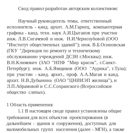
Свод
правил
разработан
авторским коллективом:
Научный
руководитель
темы,
ответственный
исполнитель
-
канд.
архит.
А.М.Гарнец,
компьютерная
графика
-
канд.
техн.
наук
А.И.Цыганов
при
участии
инж.
Л.В.Сигачевой
и
инж.
Н.И.Чернозубовой
(ООО
"Институт
общественных
зданий");
инж.
В.Б.Осиновская
(ГКУ
"Дирекция
по
ремонту
и
техническому
обслуживанию
учреждений
ДСЗН
г.Москвы);
инж.
В.Н.Климович
(ЗАО
"НПФ
"Мир
красок",
г.Санкт-
Петербург);
инж.
А.Б.Ямщиков
(ООО
"Аурика",
г.Тула);
при
участии
-
канд.
архит.,
проф.
А.А.Магая
и
канд.
архит.
Н.В.Дубынина
(ОАО
"ЦНИИЭП
жилища"),
и
Л.П.Абрамовой
и
С.С.Сохранского
(Всероссийское
общество
слепых).
1
Область
применения
1.1
В
настоящем
своде
правил
установлены
общие
требования
для
всех
объектов
проектирования
(в
дальнейшем
-
здания
и
сооружения),
доступных
для
маломобильных
групп
населения
(далее
-
МГН),
а
также