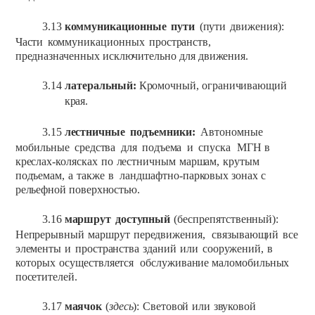
3.13
коммуникационные
пути
(пути
движения):
Части
коммуникационных
пространств,
предназначенных
исключительно
для
движения.
3.14
латеральный:
Кромочный,
ограничивающий
края.
3.15
лестничные
подъемники:
Автономные
мобильные
средства
для
подъема
и
спуска
МГН
в
креслах-колясках
по
лестничным
маршам,
крутым
подъемам,
а
также
в
ландшафтно-парковых зонах
с
рельефной
поверхностью.
3.16
маршрут
доступный
(беспрепятственный):
Непрерывный
маршрут
передвижения,
связывающий
все
элементы
и
пространства
зданий
или
сооружений,
в
которых
осуществляется
обслуживание маломобильных
посетителей.
3.17
маячок
(
здесь
):
Световой
или
звуковой