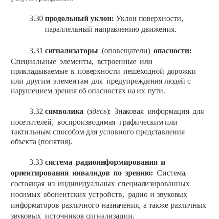
3.30
продольный
уклон:
Уклон
поверхности,
параллельный
направлению
движения.
3.31
сигнализаторы
(оповещатели)
опасности:
Специальные
элементы,
встроенные
или
прикладываемые
к
поверхности
пешеходной
дорожки
или
другим
элементам
для
предупреждения
людей
с
нарушением зрения
об
опасностях
на
их
пути.
3.32
символика
(
здесь
):
Знаковая
информация
для
посетителей,
воспроизводимая
графическим
или
тактильным
способом
для
условного
представления
объекта (понятия).
3.33
система
радиоинформирования
и
ориентирования
инвалидов
по
зрению:
Система,
состоящая
из
индивидуальных
специализированных
носимых
абонентских
устройств,
радио
и
звуковых
информаторов
различного
назначения,
а
также
различных
звуковых
источников
сигнализации.