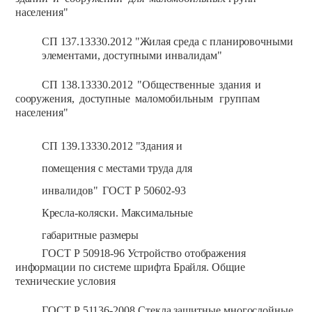
населения"
СП
137.13330.2012
"Жилая
среда
с
планировочными
элементами,
доступными
инвалидам"
СП
138.13330.2012
"Общественные
здания
и
сооружения,
доступные
маломобильным
группам
населения"
СП
139.13330.2012
"Здания
и
помещения
с
местами
труда
для
инвалидов"
ГОСТ Р
50602-93
Кресла-коляски.
Максимальные
габаритные
размеры
ГОСТ Р
50918-96
Устройство
отображения
информации
по
системе
шрифта
Брайля.
Общие
технические
условия
ГОСТ Р
51136-2008
Стекла защитные
многослойные.