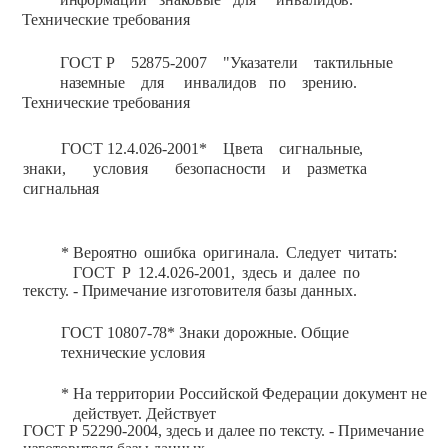
Технические требования
ГОСТ Р
52875-2007 "Указатели тактильные
наземные
для
инвалидов
по
зрению.
Технические требования
ГОСТ
12.4.026-2001* Цвета сигнальные,
знаки, условия безопасности
и
разметка
сигнальная
*
Вероятно
ошибка
оригинала.
Следует
читать:
ГОСТ
Р
12.4.026-2001,
здесь
и
далее
по
тексту.
-
Примечание изготовителя
базы
данных.
ГОСТ
10807-78*
Знаки
дорожные.
Общие
технические
условия
*
На
территории
Российской
Федерации
документ
не
действует.
Действует
ГОСТ Р
52290-2004,
здесь
и
далее
по
тексту.
-
Примечание