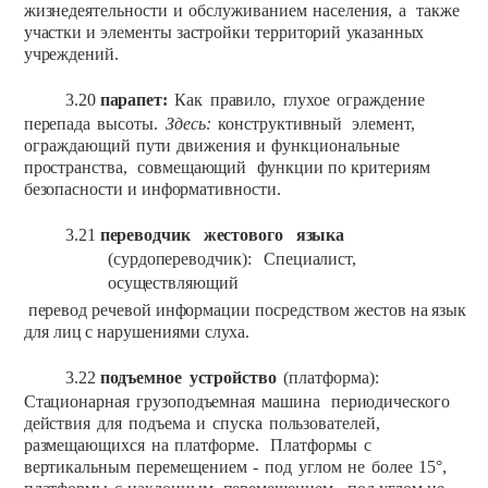
жизнедеятельности
и
обслуживанием
населения,
а
также
участки
и
элементы
застройки
территорий
указанных
учреждений.
3.20
парапет:
Как
правило,
глухое
ограждение
перепада
высоты.
Здесь:
конструктивный
элемент,
ограждающий
пути
движения
и
функциональные
пространства,
совмещающий
функции
по
критериям
безопасности
и
информативности.
3.21
переводчик
жестового
языка
(сурдопереводчик):
Специалист,
осуществляющий
перевод
речевой
информации
посредством
жестов
на
язык
для
лиц
с
нарушениями
слуха.
3.22
подъемное
устройство
(платформа):
Стационарная
грузоподъемная
машина
периодического
действия
для
подъема
и
спуска
пользователей,
размещающихся
на
платформе.
Платформы
с
вертикальным
перемещением
-
под
углом
не
более
15°,