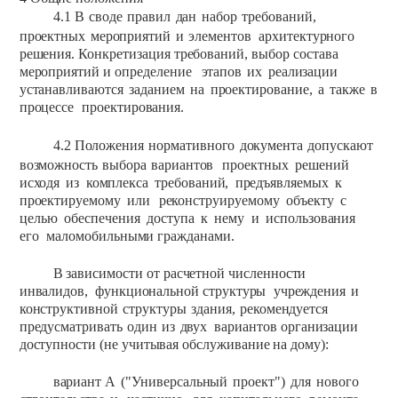
4.1
В
своде
правил
дан
набор
требований,
проектных
мероприятий
и
элементов
архитектурного
решения.
Конкретизация
требований,
выбор
состава
мероприятий
и
определение
этапов
их
реализации
устанавливаются
заданием
на
проектирование,
а
также
в
процессе
проектирования.
4.2
Положения
нормативного
документа
допускают
возможность
выбора
вариантов
проектных
решений
исходя
из
комплекса
требований,
предъявляемых
к
проектируемому
или
реконструируемому
объекту
с
целью
обеспечения
доступа
к
нему
и
использования
его
маломобильными
гражданами.
В
зависимости
от
расчетной
численности
инвалидов,
функциональной
структуры
учреждения
и
конструктивной
структуры
здания,
рекомендуется
предусматривать
один
из
двух
вариантов
организации
доступности
(не
учитывая
обслуживание
на
дому):
вариант
А
("Универсальный
проект")
для
нового