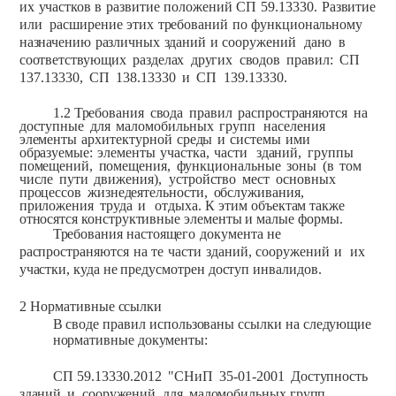
их
участков
в
развитие
положений
СП
59.13330.
Развитие
или
расширение
этих
требований
по
функциональному
назначению
различных
зданий
и
сооружений
дано
в
соответствующих
разделах
других
сводов
правил:
СП
137.13330,
СП
138.13330
и
СП
139.13330.
1.2
Требования
свода
правил
распространяются
на
доступные
для
маломобильных
групп
населения
элементы
архитектурной
среды
и
системы
ими
образуемые:
элементы
участка,
части
зданий,
группы
помещений,
помещения,
функциональные
зоны
(в
том
числе
пути
движения),
устройство
мест
основных
процессов
жизнедеятельности,
обслуживания,
приложения
труда
и
отдыха. К
этим объектам
также
относятся
конструктивные
элементы
и
малые
формы.
Требования
настоящего
документа
не
распространяются
на
те
части
зданий,
сооружений
и
их
участки,
куда
не
предусмотрен
доступ
инвалидов.
2
Нормативные
ссылки
В
своде
правил
использованы
ссылки
на
следующие
нормативные
документы:
СП
59.13330.2012
"СНиП
35-01-2001
Доступность
зданий
и
сооружений
для
маломобильных
групп