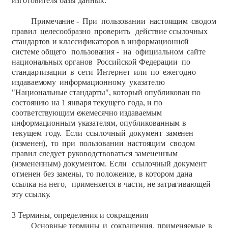
изготовителя
базы
данных.
Примечание
-
При
пользовании
настоящим
сводом
правил
целесообразно
проверить
действие
ссылочных
стандартов
и
классификаторов
в
информационной
системе
общего
пользования
-
на
официальном
сайте
национальных
органов
Российской
Федерации
по
стандартизации
в
сети
Интернет
или
по
ежегодно
издаваемому
информационному
указателю
"Национальные
стандарты",
который
опубликован
по
состоянию
на
1
января
текущего
года,
и
по
соответствующим
ежемесячно
издаваемым
информационным
указателям,
опубликованным
в
текущем
году.
Если
ссылочный
документ
заменен
(изменен),
то
при
пользовании
настоящим
сводом
правил
следует
руководствоваться
замененным
(измененным)
документом.
Если
ссылочный
документ
отменен
без
замены,
то
положение,
в
котором
дана
ссылка
на
него,
применяется
в
части,
не
затрагивающей
эту
ссылку.
3
Термины,
определения
и
сокращения
Основные
термины
и
сокращения,
применяемые
в