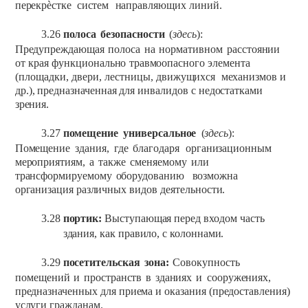
перекрѐстке
систем
направляющих
линий.
3.26
полоса
безопасности
(
здесь
):
Предупреждающая
полоса
на
нормативном
расстоянии
от
края
функционально
травмоопасного
элемента
(площадки,
двери,
лестницы,
движущихся
механизмов
и
др.),
предназначенная
для
инвалидов
с
недостатками
зрения.
3.27
помещение
универсальное
(
здесь
):
Помещение
здания,
где
благодаря
организационным
мероприятиям,
а
также
сменяемому
или
трансформируемому
оборудованию
возможна
организация
различных
видов
деятельности.
3.28
портик:
Выступающая
перед
входом
часть
здания,
как
правило,
с
колоннами.
3.29
посетительская
зона:
Совокупность
помещений
и
пространств
в
зданиях
и
сооружениях,
предназначенных
для
приема
и
оказания
(предоставления)
услуги
гражданам.