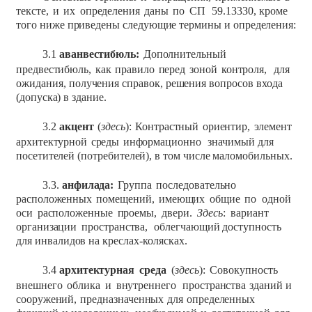
тексте,
и
их
определения
даны
по
СП
59.13330,
кроме
того
ниже
приведены
следующие термины
и
определения:
3.1
аванвестибюль:
Дополнительный
предвестибюль,
как
правило
перед
зоной
контроля,
для
ожидания,
получения
справок,
решения
вопросов
входа
(допуска)
в
здание.
3.2
акцент
(
здесь
):
Контрастный
ориентир,
элемент
архитектурной
среды
информационно
значимый
для
посетителей
(потребителей),
в
том числе маломобильных.
3.3.
анфилада:
Группа
последовательно
расположенных
помещений,
имеющих
общие
по
одной
оси
расположенные
проемы,
двери.
Здесь
:
вариант
организации
пространства,
облегчающий
доступность
для
инвалидов
на
креслах-колясках.
3.4
архитектурная
среда
(
здесь
):
Совокупность
внешнего
облика
и
внутреннего
пространства
зданий
и
сооружений,
предназначенных
для
определенных