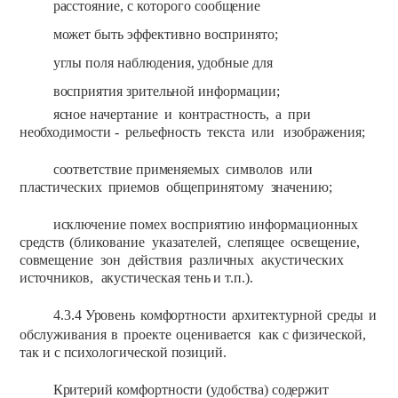
расстояние,
с
которого
сообщение
может
быть
эффективно
воспринято;
углы
поля
наблюдения, удобные
для
восприятия
зрительной
информации;
ясное начертание
и
контрастность,
а
при
необходимости
-
рельефность
текста
или
изображения;
соответствие применяемых
символов
или
пластических
приемов
общепринятому
значению;
исключение
помех
восприятию
информационных
средств
(бликование
указателей,
слепящее
освещение,
совмещение
зон
действия
различных
акустических
источников,
акустическая
тень
и
т.п.).
4.3.4
Уровень
комфортности
архитектурной
среды
и
обслуживания
в
проекте
оценивается
как
с
физической,
так и с
психологической
позиций.
Критерий
комфортности
(удобства)
содержит