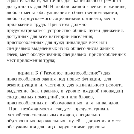
строительства
и,
частично,
для
капитального
ремонта
доступность
для
МГН
любой
жилой
ячейки
в
жилище,
любого
места
обслуживания
в
общественном
здании,
любого
допускаемого
социальными
органами,
места
приложения
труда.
При
этом
должно
предусматриваться
устройство
общих
путей
движения,
доступных
для
всех
категорий
населения;
приспособленных
для
нужд
инвалидов
всех
или
специально
выделенных
из
их
общего
числа
жилых
ячеек,
мест
обслуживания;
специально
приспособленных
мест
приложения
труда;
вариант
Б
("Разумное
приспособление")
для
приспособления
здания
под
новые
функции,
для
реконструкции
и,
частично,
для
капитального
ремонта
выделение
(как
правило,
в
уровне
входной
площадки)
специальных
помещений,
зон
или
блоков,
приспособленных
и
оборудованных
для
инвалидов.
При
необходимости
следует
предусматривать
устройство специальных входов, специально
обустроенных параллельных
путей
движения
и
мест
обслуживания
для
лиц
с
нарушениями
здоровья.