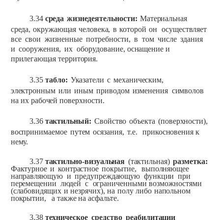
3.34
среда
жизнедеятельности:
Материальная
среда,
окружающая
человека,
в
которой
он
осуществляет
все
свои
жизненные
потребности,
в
том
числе
здания
и
сооружения,
их
оборудование,
оснащение
и
прилегающая
территория.
3.35
табло:
Указатели
с
механическим,
электронным
или
иным
приводом
изменения
символов
на их
рабочей
поверхности.
3.36
тактильный:
Свойство
объекта
(поверхности),
воспринимаемое
путем
осязания,
т.е.
прикосновения
к
нему.
3.37
тактильно-визуальная
(тактильная)
разметка:
Фактурное
и
контрастное
покрытие,
выполняющее
направляющую
и
предупреждающую
функции
при
перемещении
людей
с
ограниченными
возможностями
(слабовидящих
и
незрячих),
на
полу
либо
напольном
покрытии,
а
также
на
асфальте.
3.38
техническое
средство
реабилитации