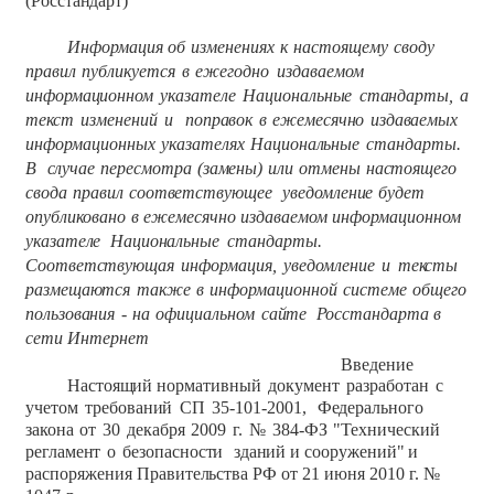
(Росстандарт)
Информация
об
изменениях
к
настоящему
своду
правил
публикуется
в
ежегодно
издаваемом
информационном
указателе
Национальные
стандарты,
а
текст
изменений
и
поправок
в
ежемесячно
издаваемых
информационных
указателях
Национальные
стандарты.
В
случае
пересмотра
(замены)
или
отмены
настоящего
свода
правил
соответствующее
уведомление
будет
опубликовано
в
ежемесячно
издаваемом
информационном
указателе
Национальные
стандарты.
Соответствующая
информация,
уведомление
и
тексты
размещаются
также
в
информационной
системе
общего
пользования
-
на
официальном
сайте
Росстандарта
в
сети
Интернет
Введение
Настоящий
нормативный
документ
разработан
с
учетом
требований
СП
35-101-2001,
Федерального
закона
от
30
декабря
2009
г.
№
384-ФЗ
"Технический
регламент
о
безопасности
зданий
и
сооружений"
и
распоряжения
Правительства
РФ от 21 июня
2010 г.
№