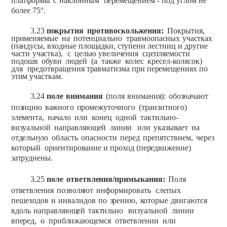
платформы
с
наклонным
перемещением
-
под
углом
не
более
75°.
3.23
покрытия
противоскольжения:
Покрытия,
применяемые
на
потенциально
травмоопасных
участках
(пандусы,
входные
площадки,
ступени
лестниц
и
другие
части
участка),
с
целью
увеличения
сцепляемости
подошв
обуви
людей
(а
также
колес
кресел-колясок)
для
предотвращения
травматизма
при
перемещениях
по
этим
участкам.
3.24
поле
внимания
(поля
внимания):
обозначают
позицию
важного
промежуточного
(транзитного)
элемента,
начало
или
конец
одной
тактильно-
визуальной
направляющей
линии
или
указывает
на
отдельную
область
опасности
перед
препятствием,
через
который
ориентирование
и
проход
(передвижение)
затруднены.
3.25
поле
ответвления/примыкания:
Поля
ответвления
позволяют
информировать
слепых
пешеходов
и
инвалидов
по
зрению,
которые
двигаются
вдоль
направляющей
тактильно
визуальной
линии
вперед,
о
приближающемся
ответвлении
или