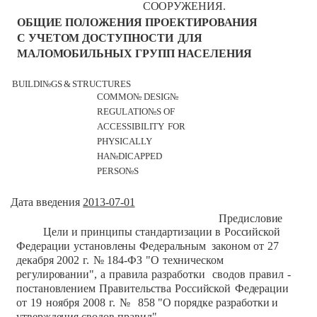
СООРУЖЕНИЯ.
ОБЩИЕ
ПОЛОЖЕНИЯ
ПРОЕКТИРОВАНИЯ
С
УЧЕТОМ
ДОСТУПНОСТИ
ДЛЯ
МАЛОМОБИЛЬНЫХ ГРУПП
НАСЕЛЕНИЯ
BUILDI№GS
&
STRUCTURES
COMMO№
DESIG№
REGULATIO№S
OF
ACCESSIBILITY
FOR
PHYSICALLY
HA№DICAPPED
PERSO№S
Дата введения
2013-07-01
Предисловие
Цели
и
принципы
стандартизации
в
Российской
Федерации
установлены
Федеральным
законом
от
27
декабря
2002
г.
№
184-ФЗ
"О
техническом
регулировании",
а
правила
разработки
сводов
правил
-
постановлением
Правительства
Российской
Федерации
от
19
ноября
2008
г.
№
858
"О
порядке
разработки
и
утверждения
сводов
правил".