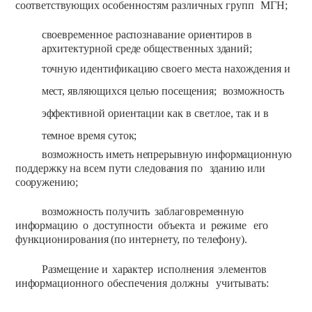
соответствующих
особенностям
различных
групп
МГН;
своевременное распознавание ориентиров
в
архитектурной
среде общественных
зданий;
точную
идентификацию
своего
места
нахождения и
мест,
являющихся
целью
посещения;
возможность
эффективной
ориентации
как
в
светлое,
так и
в
темное время
суток;
возможность
иметь
непрерывную
информационную
поддержку
на
всем
пути
следования
по
зданию
или
сооружению;
возможность
получить
заблаговременную
информацию
о
доступности
объекта
и
режиме
его
функционирования
(по
интернету,
по
телефону).
Размещение
и
характер
исполнения
элементов
информационного
обеспечения
должны
учитывать: