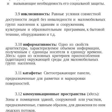
и
вызывающие необходимость
его
социальной
защиты.
3.9
инклюзивность:
Равные
условия
совместной
доступности
людей
без
инвалидности
и
маломобильных
групп
населения
к
зданиям
и
сооружениям,
культурным
и
образовательным
программам,
к бытовой
технике,
оборудованию
и т.д.
3.10
информативность:
Одно
из
свойств
архитектуры,
характеризуемое
объемом
информации,
полученным
с
единицы
носителя
в
единицу
времени.
Здесь
:
один
из
основных
критериев
приспособления
(адаптации)
окружающей
среды
для
маломобильных
групп
населения.
3.11
катафоты:
Светоотражающие
панели,
предназначенные
для
разметки
и
маркировки
поверхностей.
3.12
коммуникационные
пространства
(
здесь
):
Зоны
и
помещения
зданий,
сооружений
или
участков,
предназначенные,
главным
образом, для
движения
по
ним
людских
потоков.