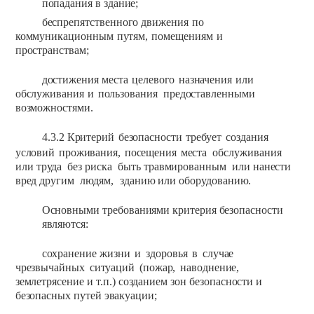
попадания
в
здание;
беспрепятственного
движения
по
коммуникационным
путям,
помещениям
и
пространствам;
достижения
места
целевого
назначения
или
обслуживания
и
пользования
предоставленными
возможностями.
4.3.2
Критерий
безопасности
требует
создания
условий
проживания,
посещения
места
обслуживания
или
труда
без
риска
быть
травмированным
или
нанести
вред
другим
людям,
зданию
или
оборудованию.
Основными
требованиями
критерия
безопасности
являются:
сохранение жизни
и
здоровья
в
случае
чрезвычайных
ситуаций
(пожар,
наводнение,
землетрясение
и т.п.)
созданием
зон
безопасности
и
безопасных путей
эвакуации;