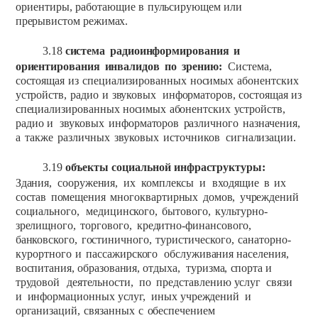
ориентиры,
работающие
в
пульсирующем
или
прерывистом режимах.
3.18
система
радиоинформирования
и
ориентирования
инвалидов
по
зрению:
Система,
состоящая
из
специализированных
носимых
абонентских
устройств,
радио
и
звуковых
информаторов,
состоящая
из
специализированных
носимых
абонентских
устройств,
радио
и
звуковых
информаторов
различного
назначения,
а
также
различных
звуковых
источников
сигнализации.
3.19
объекты
социальной
инфраструктуры:
Здания,
сооружения,
их
комплексы
и
входящие
в
их
состав
помещения
многоквартирных
домов,
учреждений
социального,
медицинского,
бытового,
культурно-
зрелищного,
торгового,
кредитно-финансового,
банковского,
гостиничного,
туристического,
санаторно-
курортного
и
пассажирского
обслуживания
населения,
воспитания,
образования,
отдыха,
туризма,
спорта
и
трудовой
деятельности,
по
представлению
услуг
связи
и
информационных
услуг,
иных
учреждений
и
организаций,
связанных
с
обеспечением