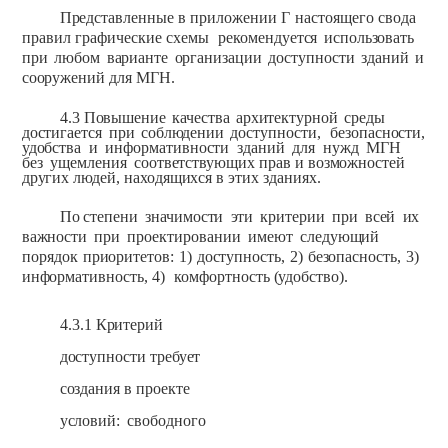
Представленные
в
приложении
Г
настоящего
свода
правил
графические
схемы
рекомендуется
использовать
при
любом
варианте
организации
доступности
зданий
и
сооружений
для МГН.
4.3
Повышение
качества
архитектурной
среды
достигается
при
соблюдении
доступности,
безопасности,
удобства
и
информативности
зданий
для
нужд
МГН
без
ущемления
соответствующих
прав
и
возможностей
других
людей,
находящихся
в
этих
зданиях.
По
степени
значимости
эти
критерии
при
всей
их
важности
при
проектировании
имеют
следующий
порядок
приоритетов:
1)
доступность,
2)
безопасность,
3)
информативность,
4)
комфортность
(удобство).
4.3.1
Критерий
доступности
требует
создания
в
проекте
условий:
свободного