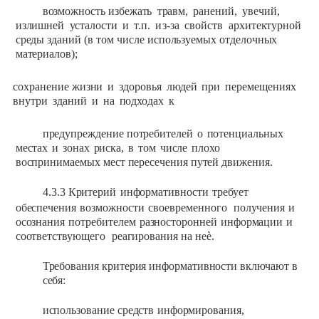
возможность
избежать
травм,
ранений,
увечий,
излишней
усталости
и
т.п.
из-за
свойств
архитектурной
среды
зданий
(в
том
числе используемых
отделочных
материалов);
сохранение жизни
и
здоровья
людей
при
перемещениях
внутри
зданий
и
на
подходах
к
предупреждение
потребителей
о
потенциальных
местах
и
зонах
риска,
в
том
числе
плохо
воспринимаемых
мест
пересечения
путей
движения.
4.3.3
Критерий
информативности
требует
обеспечения
возможности
своевременного
получения
и
осознания
потребителем
разносторонней
информации
и
соответствующего
реагирования
на
неѐ.
Требования
критерия
информативности
включают
в
себя:
использование
средств
информирования,