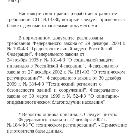
1047-р.
Настоящий
свод
правил
разработан
в
развитие
требований
СП
59.13330,
который
следует
применять
в
блоке
с
другими
отраслевыми
документами.
В
нормативном
документе
реализованы
требования
Федерального
закона
от
29
декабря
2004
г.
№
190-ФЗ
"Градостроительный
кодекс
Российской
Федерации",
Федерального
закона
от
24
ноября
1995
г.
№
181-ФЗ
"О
социальной
защите
инвалидов
в
Российской
Федерации",
Федерального
закона
от
27
декабря
2002
г.
№
181-ФЗ
"О
техническом
регулировании"*,
Федерального
закона
от
30
декабря
2009
г.
№
384-ФЗ
"Технический
регламент
о
безопасности
зданий
и
сооружений",
Федерального
закона
от
30
марта
1999
г.
№
52-ФЗ
"О
санитарно-
эпидемиологическом благополучии
населения"
*
Вероятно
ошибка
оригинала.
Следует
читать:
Федерального
закона
от
27
декабря
2002
г.
№
184-ФЗ
"О
техническом регулировании".
-
Примечание
изготовителя
базы
данных.