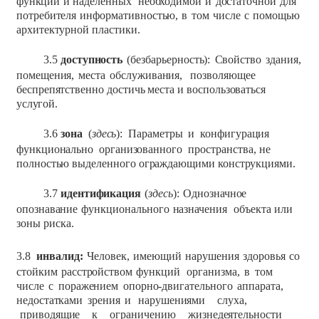
функций
и
наделенных
необходимой
и
достаточной
для
потребителя
информативностью,
в
том
числе
с
помощью
архитектурной
пластики.
3.5
доступность
(безбарьерность):
Свойство
здания,
помещения,
места
обслуживания,
позволяющее
беспрепятственно
достичь
места
и
воспользоваться
услугой.
3.6
зона
(
здесь
):
Параметры
и
конфигурация
функционально
организованного
пространства,
не
полностью
выделенного
ограждающими
конструкциями.
3.7
идентификация
(
здесь
):
Однозначное
опознавание
функционального
назначения
объекта
или
зоны
риска.
3.8
инвалид:
Человек,
имеющий
нарушения
здоровья
со
стойким
расстройством
функций
организма,
в
том
числе
с
поражением
опорно-двигательного
аппарата,
недостатками
зрения
и
нарушениями
слуха,
приводящие
к
ограничению
жизнедеятельности