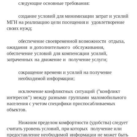
следующие
основные
требования:
создание
условий
для
минимизации
затрат
и
усилий
МГН
на
реализацию
цели
посещения
и
удовлетворение
своих нужд;
обеспечение своевременной
возможности
отдыха,
ожидания
и
дополнительного
обслуживания,
обеспечение
условий
для
компенсации
усилий,
затраченных
на
движение
и
получение
услуги;
сокращение времени
и
усилий
на
получение
необходимой
информации;
исключение
конфликтных
ситуаций
("конфликт
интересов")
между
разными
группами
маломобильного
населения
с
учетом
специфики
приспосабливаемых
объектов.
Нижним
пределом
комфортности
(удобства)
следует
считать
уровень
условий,
при
которых
получение
или
предоставление
необходимой
информации
не
может
быть