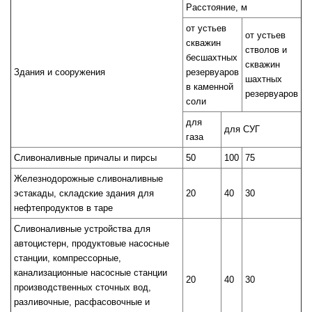
Расстояние, м
от устьев
от устьев
скважин
стволов и
бесшахтных
скважин
Здания и сооружения
резервуаров
шахтных
в каменной
резервуаров
соли
для
для СУГ
газа
Сливоналивные причалы и пирсы
50
100
75
Железнодорожные сливоналивные
эстакады, складские здания для
20
40
30
нефтепродуктов в таре
Сливоналивные устройства для
автоцистерн, продуктовые насосные
станции, компрессорные,
канализационные насосные станции
20
40
30
производственных сточных вод,
разливочные, расфасовочные и