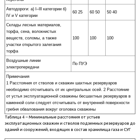
Автодороги: a) I–Ill категории б)
60 25
60 50
50 40
IV и V категории
Склады лесных материалов,
торфа, сена, волокнистых
веществ, соломы, а также
100
100
100
участки открытого залегания
торфа
Воздушные линии
По ПУЭ
электропередачи
Примечания
1 Расстояния от стволов и скважин шахтных резервуаров
необходимо отсчитывать от их центральных осей. 2 Расстояние
от устья эксплуатационной скважины бесшахтных резервуаров в
каменной соли следует отсчитывать от внутренней поверхности
гребня обвалования вокруг оголовка скважины
Таблица 4 – Минимальные расстояния от устьев
эксплуатационных скважин и стволов подземных резервуаров до
зданий и сооружений, входящих в состав хранилища газа и СУГ