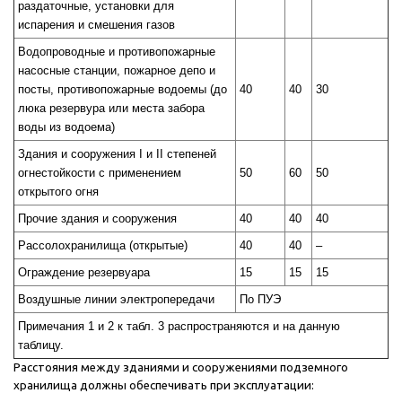
раздаточные, установки для
испарения и смешения газов
Водопроводные и противопожарные
насосные станции, пожарное депо и
посты, противопожарные водоемы (до
40
40
30
люка резервура или места забора
воды из водоема)
Здания и сооружения I и II степеней
огнестойкости с применением
50
60
50
открытого огня
Прочие здания и сооружения
40
40
40
Рассолохранилища (открытые)
40
40
–
Ограждение резервуара
15
15
15
Воздушные линии электропередачи
По ПУЭ
Примечания 1 и 2 к табл. 3 распространяются и на данную
таблицу.
Расстояния между зданиями и сооружениями подземного
хранилища должны обеспечивать при эксплуатации: