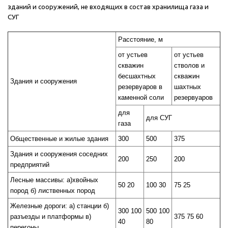
зданий и сооружений, не входящих в состав хранилища газа и
СУГ
Расстояние, м
от устьев
от устьев
скважин
стволов и
бесшахтных
скважин
Здания и сооружения
резервуаров в
шахтных
каменной соли
резервуаров
для
для СУГ
газа
Общественные и жилые здания
300
500
375
Здания и сооружения соседних
200
250
200
предприятий
Лесные массивы: а)хвойных
50 20
100 30
75 25
пород б) лиственных пород
Железные дороги: а) станции б)
300 100
500 100
разъезды и платформы в)
375 75 60
40
80
перегоны