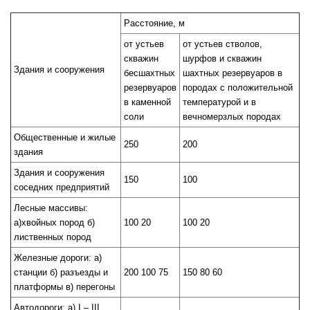
Расстояние, м
от устьев
от устьев стволов,
скважин
шурфов и скважин
Здания и сооружения
бесшахтных
шахтных резервуаров в
резервуаров
породах с положительной
в каменной
температурой и в
соли
вечномерзлых породах
Общественные и жилые
250
200
здания
Здания и сооружения
150
100
соседних предприятий
Лесные массивы:
а)хвойных пород б)
100 20
100 20
лиственных пород
Железные дороги: а)
станции б) разъезды и
200 100 75
150 80 60
платформы в) перегоны
Автодороги: а) I – III