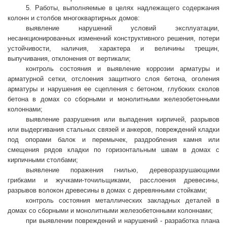
5. Работы, выполняемые в целях надлежащего содержания
колонн и столбов многоквартирных домов:
выявление нарушений условий эксплуатации,
несанкционированных изменений конструктивного решения, потери
устойчивости, наличия, характера и величины трещин,
выпучивания, отклонения от вертикали;
контроль состояния и выявление коррозии арматуры и
арматурной сетки, отслоения защитного слоя бетона, оголения
арматуры и нарушения ее сцепления с бетоном, глубоких сколов
бетона в домах со сборными и монолитными железобетонными
колоннами;
выявление разрушения или выпадения кирпичей, разрывов
или выдергивания стальных связей и анкеров, повреждений кладки
под опорами балок и перемычек, раздробления камня или
смещения рядов кладки по горизонтальным швам в домах с
кирпичными столбами;
выявление поражения гнилью, дереворазрушающими
грибками и жучками-точильщиками, расслоения древесины,
разрывов волокон древесины в домах с деревянными стойками;
контроль состояния металлических закладных деталей в
домах со сборными и монолитными железобетонными колоннами;
при выявлении повреждений и нарушений - разработка плана