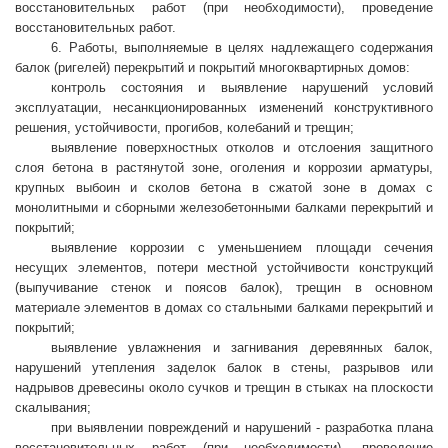
восстановительных работ (при необходимости), проведение
восстановительных работ.
6. Работы, выполняемые в целях надлежащего содержания
балок (ригелей) перекрытий и покрытий многоквартирных домов:
контроль состояния и выявление нарушений условий
эксплуатации, несанкционированных изменений конструктивного
решения, устойчивости, прогибов, колебаний и трещин;
выявление поверхностных отколов и отслоения защитного
слоя бетона в растянутой зоне, оголения и коррозии арматуры,
крупных выбоин и сколов бетона в сжатой зоне в домах с
монолитными и сборными железобетонными балками перекрытий и
покрытий;
выявление коррозии с уменьшением площади сечения
несущих элементов, потери местной устойчивости конструкций
(выпучивание стенок и поясов балок), трещин в основном
материале элементов в домах со стальными балками перекрытий и
покрытий;
выявление увлажнения и загнивания деревянных балок,
нарушений утепления заделок балок в стены, разрывов или
надрывов древесины около сучков и трещин в стыках на плоскости
скалывания;
при выявлении повреждений и нарушений - разработка плана
восстановительных работ (при необходимости), проведение