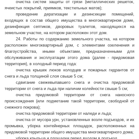
очистка систем защиты от грязи (металлических решеток,
ячеистых покрытий, приямков, текстильных матов);
проведение дератизации и дезинсекции помещений,
входящих в состав общего имущества в многоквартирном доме,
дезинфекция септиков, дворовых туалетов, находящихся на
земельном участке, на котором расположен этот дом.
24. Работы по содержанию земельного участка, на котором
расположен многоквартирный дом, с элементами озеленения и
благоустройства, иными объектами, предназначенными для
обслуживания и эксплуатации этого дома (далее - придомовая
территория), в холодный период года:
очистка крышек люков колодцев и пожарных гидрантов от
снега и льда толщиной слоя свыше 5 см;
сдвигание свежевыпавшего снега и очистка придомовой
территории от снега и льда при наличии колейности свыше 5 см;
очистка придомовой территории от снега наносного
происхождения (или подметание такой территории, свободной от
снежного покрова);
очистка придомовой территории от наледи и льда;
очистка от мусора урн, установленных возле подъездов, и их
промывка, уборка контейнерных площадок, расположенных на
придомовой территории общего имущества многоквартирного дома;
уборка крыльца и площадки перед входом в подъезд.