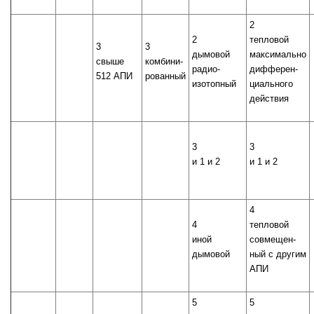
2
2
тепловой
3
3
дымовой
максимально
свыше
комбини-
радио-
дифферен-
512 АПИ
рованный
изотопный
циального
действия
3
3
и 1 и 2
и 1 и 2
4
4
тепловой
иной
совмещен-
дымовой
ный с другим
АПИ
5
5