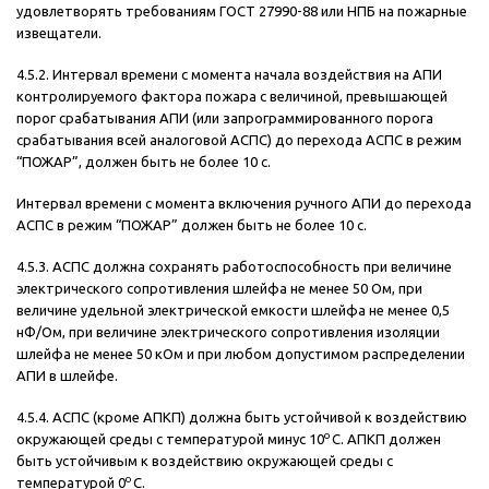
удовлетворять требованиям ГОСТ 27990-88 или НПБ на пожарные
извещатели.
4.5.2. Интервал времени с момента начала воздействия на АПИ
контролируемого фактора пожара с величиной, превышающей
порог срабатывания АПИ (или запрограммированного порога
срабатывания всей аналоговой АСПС) до перехода АСПС в режим
“ПОЖАР”, должен быть не более 10 с.
Интервал времени с момента включения ручного АПИ до перехода
АСПС в режим “ПОЖАР” должен быть не более 10 с.
4.5.3. АСПС должна сохранять работоспособность при величине
электрического сопротивления шлейфа не менее 50 Ом, при
величине удельной электрической емкости шлейфа не менее 0,5
нФ/Ом, при величине электрического сопротивления изоляции
шлейфа не менее 50 кОм и при любом допустимом распределении
АПИ в шлейфе.
4.5.4. АСПС (кроме АПКП) должна быть устойчивой к воздействию
о
окружающей среды с температурой минус 10
С. АПКП должен
быть устойчивым к воздействию окружающей среды с
о
температурой 0
С.