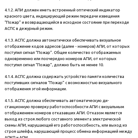
4.1.2. АПИ должен иметь встроенный оптический индикатор
красного цвета, индицирующий режим передачи извещения
“Пожар” и возвращающийся в исходное состояние при переходе
АСПС в дежурный режим.
4.1.3. АСПС должна автоматически обеспечивать визуальное
отображение кодов адресов (далее - номеров) АПИ, от которых
поступил сигнал “Пожар”. Общее количество отображаемых
одновременно или поочередно номеров АПИ, от которых
поступил сигнал “Пожар”, должно быть не менее 10.
4.1.4. АСПС должна содержать устройство памяти количества
поступивших сигналов “Пожар” с возможностью визуального
отображения этой информации.
4.1.5. АСПС должна обеспечивать автоматическую ди-
станционную проверку работоспособности АПИ с визуальным
отображением номеров отказавших АПИ. Отказом является
выход из строя любого составного элемента электрической
схемы АПИ, нарушающий его работоспособность, или выход из
строя шлейфа, нарушающий процесс обмена информацией между
АПКП и АПИ.