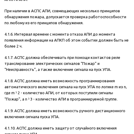
При наличии в АСПС АПИ, совмещающих несколько принципов
обнаружения пожара, допускается проверка работоспособности
по любому из его принципов обнаружения.
4.1.6. Интервал времени с момента отказа АПИ до момента
появления информации на АПКП об этом событии должен быть не
более 2 ч.
4.1.7. АСПС должна обеспечивать при помощи контактов реле
транслирование электрических сигналов “Пожар” и
“Неисправность”, а также включение сигнала на пуск УПА.
4.1.8. АСПС должна иметь возможность программирования
автоматического включения сигнала на пуск УПА по логике m из n,
где m
³
2 - количество АПИ, от которых поступили сигналы
“Пожар”, а n
³
3 - количество АПИ в программируемой группе.
4.1.9. АСПС должна иметь возможность ручного дистанционного
включения сигнала пуска УПА.
4.1.10. АСПС должна иметь защиту от случайного включения