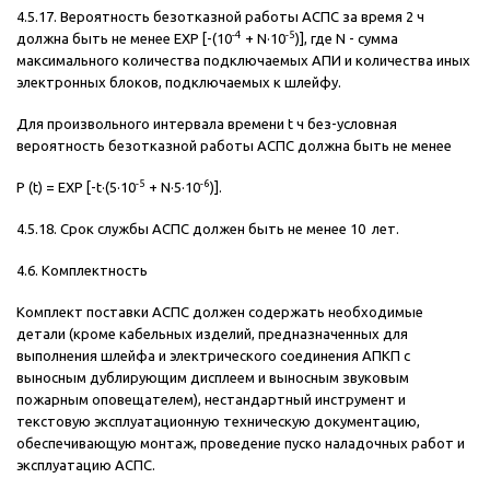
4.5.17. Вероятность безотказной работы АСПС за время 2 ч
-4
-5
должна быть не менее EXP [-(10
+ N·10
)], где N - сумма
максимального количества подключаемых АПИ и количества иных
электронных блоков, подключаемых к шлейфу.
Для произвольного интервала времени t ч без-условная
вероятность безотказной работы АСПС должна быть не менее
-5
-6
P (t) = EXP [-t·(5·10
+ N·5·10
)].
4.5.18. Срок службы АСПС должен быть не менее 10 лет.
4.6. Комплектность
Комплект поставки АСПС должен содержать необходимые
детали (кроме кабельных изделий, предназначенных для
выполнения шлейфа и электрического соединения АПКП с
выносным дублирующим дисплеем и выносным звуковым
пожарным оповещателем), нестандартный инструмент и
текстовую эксплуатационную техническую документацию,
обеспечивающую монтаж, проведение пуско наладочных работ и
эксплуатацию АСПС.