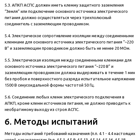
5.3. АПКП АСПС должен иметь клемму защитного заземления
“Земля” или подключение основного источника электрического
питания должно осуществляться через трехполюсный
соединитель с заземляющим проводником.
5.4. Электрическое сопротивление изоляции между соединенными
клеммами для основного источника электрического питания “~220
В” и заземляющим проводником должно быть не менее 20 МОм.
5.5. Электрическая изоляция между соединенными клеммами для
основного источника электрического питания “~220 В” и
заземляющим проводником должна выдерживать в течение 1 мин
без пробоя и поверхностного разряда испытательное напряжение
1500 В синусоидальной формы частотой 50 Гц.
5.6. Соединение любых клемм электрического подключения в
АПКП, кроме клемм источников питания, не должно приводить к
необратимому выходу из строя АСПС.
6. Методы испытаний
Методы испытаний требований назначения (п.п. 4.1 - 4.4 настоящих
норм), характеристик (п.п. 4.5.1, 4.5.9, 4.5.13, 4.5.14, 4.5.16, 4.5.18