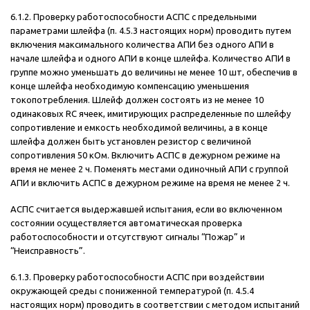
6.1.2. Проверку работоспособности АСПС с предельными
параметрами шлейфа (п. 4.5.3 настоящих норм) проводить путем
включения максимального количества АПИ без одного АПИ в
начале шлейфа и одного АПИ в конце шлейфа. Количество АПИ в
группе можно уменьшать до величины не менее 10 шт, обеспечив в
конце шлейфа необходимую компенсацию уменьшения
токопотребления. Шлейф должен состоять из не менее 10
одинаковых RC ячеек, имитирующих распределенные по шлейфу
сопротивление и емкость необходимой величины, а в конце
шлейфа должен быть установлен резистор с величиной
сопротивления 50 кОм. Включить АСПС в дежурном режиме на
время не менее 2 ч. Поменять местами одиночный АПИ с группой
АПИ и включить АСПС в дежурном режиме на время не менее 2 ч.
АСПС считается выдержавшей испытания, если во включенном
состоянии осуществляется автоматическая проверка
работоспособности и отсутствуют сигналы “Пожар” и
“Неисправность”.
6.1.3. Проверку работоспособности АСПС при воздействии
окружающей среды с пониженной температурой (п. 4.5.4
настоящих норм) проводить в соответствии с методом испытаний