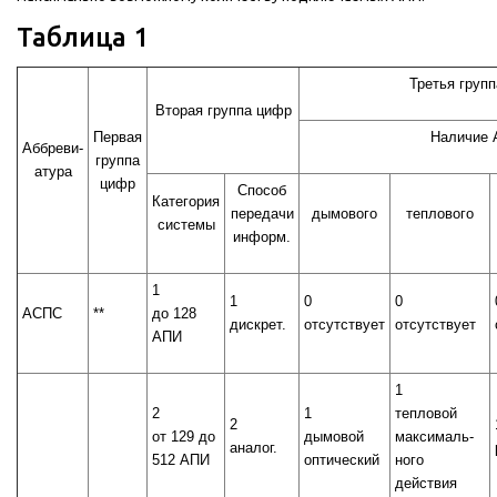
Таблица 1
Третья груп
Вторая группа цифр
Первая
Наличие
Аббреви-
группа
атура
цифр
Способ
Категория
передачи
дымового
теплового
системы
информ.
1
1
0
0
АСПС
**
до 128
дискрет.
отсутствует
отсутствует
АПИ
1
2
1
тепловой
2
от 129 до
дымовой
максималь-
аналог.
512 АПИ
оптический
ного
действия