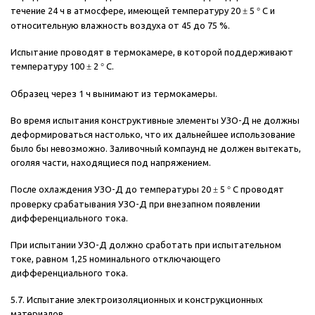
течение 24 ч в атмосфере, имеющей температуру 20
±
5
°
С и
относительную влажность воздуха от 45 до 75 %.
Испытание проводят в термокамере, в которой поддерживают
температуру 100
±
2
°
С.
Образец через 1 ч вынимают из термокамеры.
Во время испытания конструктивные элементы УЗО-Д не должны
деформироваться настолько, что их дальнейшее использование
было бы невозможно. Заливочный компаунд не должен вытекать,
оголяя части, находящиеся под напряжением.
После охлаждения УЗО-Д до температуры 20
±
5
°
С проводят
проверку срабатывания УЗО-Д при внезапном появлении
дифференциального тока.
При испытании УЗО-Д должно сработать при испытательном
токе, равном 1,25 номинального отключающего
дифференциального тока.
5.7. Испытание электроизоляционных и конструкционных
материалов