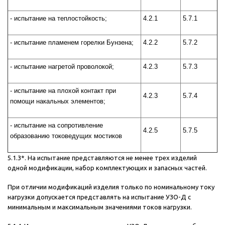
- испытание на теплостойкость;
4.2.1
5.7.1
- испытание пламенем горелки Бунзена;
4.2.2
5.7.2
- испытание нагретой проволокой;
4.2.3
5.7.3
- испытание на плохой контакт при
4.2.3
5.7.4
помощи накальных элементов;
- испытание на сопротивление
4.2.5
5.7.5
образованию токоведущих мостиков
5.1.3*. На испытание представляются не менее трех изделий
одной модификации, набор комплектующих и запасных частей.
При отличии модификаций изделия только по номинальному току
нагрузки допускается представлять на испытание УЗО-Д с
минимальным и максимальным значениями токов нагрузки.