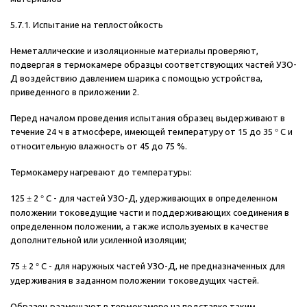
5.7.1. Испытание на теплостойкость
Неметаллические и изоляционные материалы проверяют,
подвергая в термокамере образцы соответствующих частей УЗО-
Д воздействию давлением шарика с помощью устройства,
приведенного в приложении 2.
Перед началом проведения испытания образец выдерживают в
течение 24 ч в атмосфере, имеющей температуру от 15 до 35
°
С и
относительную влажность от 45 до 75 %.
Термокамеру нагревают до температуры:
125
±
2
°
С - для частей УЗО-Д, удерживающих в определенном
положении токоведущие части и поддерживающих соединения в
определенном положении, а также используемых в качестве
дополнительной или усиленной изоляции;
75
±
2
°
С - для наружных частей УЗО-Д, не предназначенных для
удерживания в заданном положении токоведущих частей.
Образец размещают в термокамере на подставке таким