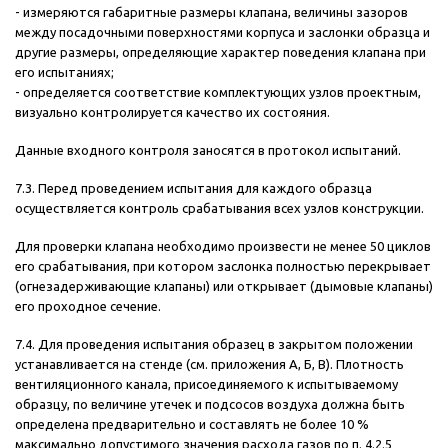
- измеряются габаритные размеры клапана, величины зазоров
между посадочными поверхностями корпуса и заслонки образца и
другие размеры, определяющие характер поведения клапана при
его испытаниях;
- определяется соответствие комплектующих узлов проектным,
визуально контролируется качество их состояния.
Данные входного контроля заносятся в протокол испытаний.
7.3. Перед проведением испытания для каждого образца
осуществляется контроль срабатывания всех узлов конструкции.
Для проверки клапана необходимо произвести не менее 50 циклов
его срабатывания, при котором заслонка полностью перекрывает
(огнезадерживающие клапаны) или открывает (дымовые клапаны)
его проходное сечение.
7.4. Для проведения испытания образец в закрытом положении
устанавливается на стенде (см. приложения А, Б, В). Плотность
вентиляционного канала, присоединяемого к испытываемому
образцу, по величине утечек и подсосов воздуха должна быть
определена предварительно и составлять не более 10 %
максимально допустимого значения расхода газов по п. 4.2.5