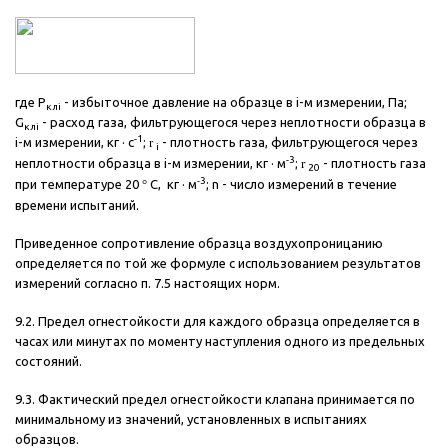
где Р
- избыточное давление на образце в i-м измерении, Па;
клi
G
- расход газа, фильтрующегося через неплотности образца в
клi
-1
i-м измерении, кг · с
;
r
- плотность газа, фильтрующегося через
i
-3
неплотности образца в i-м измерении, кг · м
;
r
- плотность газа
20
-3
при температуре 20
°
С, кг · м
; n - число измерений в течение
времени испытаний.
Приведенное сопротивление образца воздухопроницанию
определяется по той же формуле с использованием результатов
измерений согласно п. 7.5 настоящих норм.
9.2. Предел огнестойкости для каждого образца определяется в
часах или минутах по моменту наступления одного из предельных
состояний.
9.3. Фактический предел огнестойкости клапана принимается по
минимальному из значений, установленных в испытаниях
образцов.