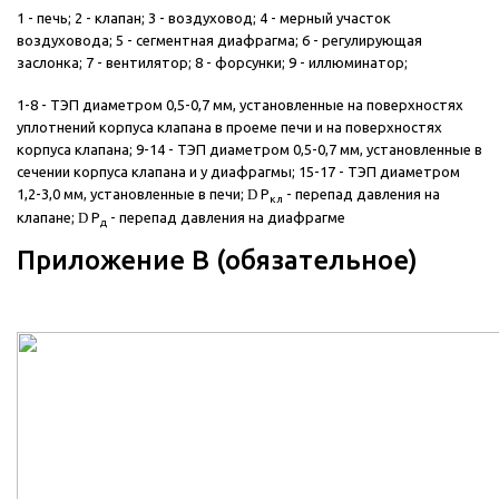
1 - печь; 2 - клапан; 3 - воздуховод; 4 - мерный участок
воздуховода; 5 - сегментная диафрагма; 6 - регулирующая
заслонка; 7 - вентилятор; 8 - форсунки; 9 - иллюминатор;
1-8 - ТЭП диаметром 0,5-0,7 мм, установленные на поверхностях
уплотнений корпуса клапана в проеме печи и на поверхностях
корпуса клапана; 9-14 - ТЭП диаметром 0,5-0,7 мм, установленные в
сечении корпуса клапана и у диафрагмы; 15-17 - ТЭП диаметром
1,2-3,0 мм, установленные в печи;
D
Р
- перепад давления на
кл
клапане;
D
Р
- перепад давления на диафрагме
д
Приложение В (обязательное)