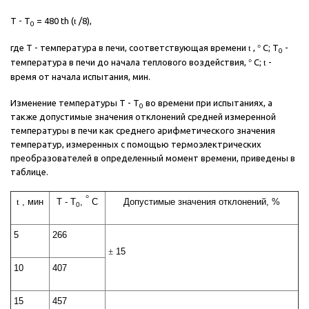
Т - Т
= 480 th (
t
/8),
0
где Т - температура в печи, соответствующая времени
t
,
°
С; Т
-
0
температура в печи до начала теплового воздействия,
°
С;
t
-
время от начала испытания, мин.
Изменение температуры Т - Т
во времени при испытаниях, а
0
также допустимые значения отклонений средней измеренной
температуры в печи как среднего арифметического значения
температур, измеренных с помощью термоэлектрических
преобразователей в определенный момент времени, приведены в
таблице.
°
t
, мин
Т - Т
,
С
Допустимые значения отклонений, %
0
5
266
±
15
10
407
15
457