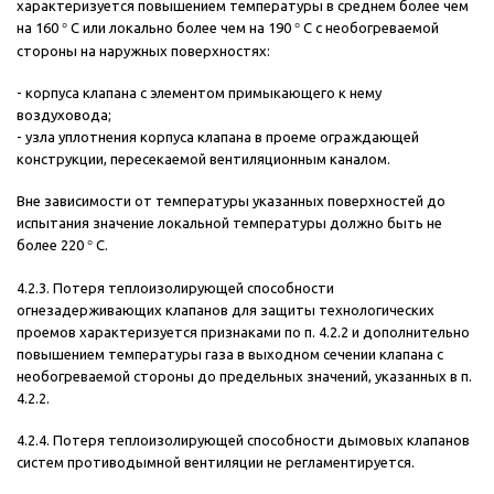
характеризуется повышением температуры в среднем более чем
на 160
°
С или локально более чем на 190
°
С с необогреваемой
стороны на наружных поверхностях:
- корпуса клапана с элементом примыкающего к нему
воздуховода;
- узла уплотнения корпуса клапана в проеме ограждающей
конструкции, пересекаемой вентиляционным каналом.
Вне зависимости от температуры указанных поверхностей до
испытания значение локальной температуры должно быть не
более 220
°
С.
4.2.3. Потеря теплоизолирующей способности
огнезадерживающих клапанов для защиты технологических
проемов характеризуется признаками по п. 4.2.2 и дополнительно
повышением температуры газа в выходном сечении клапана с
необогреваемой стороны до предельных значений, указанных в п.
4.2.2.
4.2.4. Потеря теплоизолирующей способности дымовых клапанов
систем противодымной вентиляции не регламентируется.