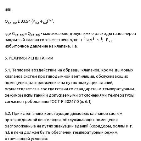
или
1/2
Q
£
33,54 (Р
·F
)
,
кл. пр
кл
кл
где G
и Q
- максимально допустимые расходы газов через
кл. пр
кл. пр
-1
3
-1
закрытый клапан соответственно, кг ·ч
и м
· ч
; Р
-
кл
избыточное давление на клапане, Па.
5. РЕЖИМЫ ИСПЫТАНИЙ
5.1. Тепловое воздействие на образцы клапанов, кроме дымовых
клапанов систем противодымной вентиляции, обслуживающих
помещения, расположенные на путях эвакуации зданий,
осуществляется в соответствии со стандартным температурным
режимом испытаний и допускаемыми отклонениями температуры
согласно требованиям ГОСТ Р 30247.0 (п. 6.1).
5.2. При испытаниях конструкций дымовых клапанов систем
противодымной вентиляции, обслуживающих помещения,
расположенные на путях эвакуации зданий (коридоры, холлы и т.
п.), в печи должен быть обеспечен температурный режим,
отвечающий условию: