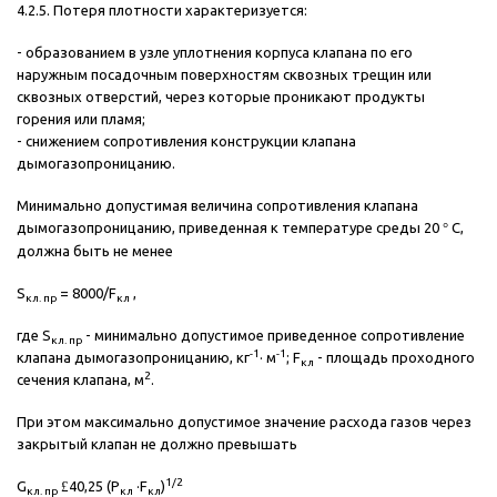
4.2.5. Потеря плотности характеризуется:
- образованием в узле уплотнения корпуса клапана по его
наружным посадочным поверхностям сквозных трещин или
сквозных отверстий, через которые проникают продукты
горения или пламя;
- снижением сопротивления конструкции клапана
дымогазопроницанию.
Минимально допустимая величина сопротивления клапана
дымогазопроницанию, приведенная к температуре среды 20
°
С,
должна быть не менее
S
= 8000/F
,
кл. пр
кл
где S
- минимально допустимое приведенное сопротивление
кл. пр
-1
-1
клапана дымогазопроницанию, кг
· м
; F
- площадь проходного
кл
2
сечения клапана, м
.
При этом максимально допустимое значение расхода газов через
закрытый клапан не должно превышать
1/2
G
£
40,25 (Р
·F
)
кл. пр
кл
кл