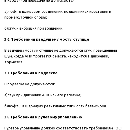
В карданной передаче не допускаются:
а)люфт в шлицевом соединении, подшипниках крестовин и
промежуточной опоры;
б)стук и вибрация при вращении.
3.6. Требования кведущему мосту, ступице
В ведущем мосту и ступице не допускаются стук, повышенный
шум, когда АПК трогается с места, находится в движении,
тормозит.
3.7.Требования к подвеске
В подвеске не допускаются:
а)стук при движении АПК или его раскачке;
б)люфты в шарнирах реактивных тяг и осях балансиров.
3.8.Требования к рулевому управлению
Рулевое управление должно соответствовать требованиям ГОСТ