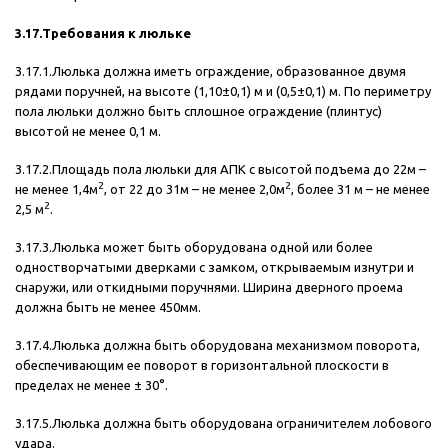
3.17.Требования к люльке
3.17.1.Люлька должна иметь ограждение, образованное двумя
рядами поручней, на высоте (1,10±0,1) м и (0,5±0,1) м. По периметру
пола люльки должно быть сплошное ограждение (плинтус)
высотой не менее 0,1 м.
3.17.2.Площадь пола люльки для АПК с высотой подъема до 22м –
2
2
не менее 1,4м
, от 22 до 31м – не менее 2,0м
, более 31 м – не менее
2
2,5 м
.
3.17.3.Люлька может быть оборудована одной или более
одностворчатыми дверками с замком, открываемым изнутри и
снаружи, или откидными поручнями. Ширина дверного проема
должна быть не менее 450мм.
3.17.4.Люлька должна быть оборудована механизмом поворота,
обеспечивающим ее поворот в горизонтальной плоскости в
пределах не менее ± 30°.
3.17.5.Люлька должна быть оборудована ограничителем лобового
удара.