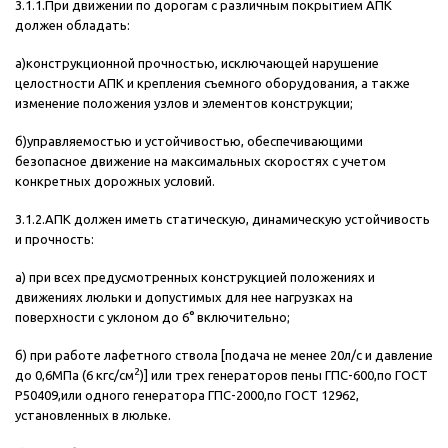
3.1.1.При движении по дорогам с различным покрытием АПК
должен обладать:
а)конструкционной прочностью, исключающей нарушение
целостности АПК и крепления съемного оборудования, а также
изменение положения узлов и элементов конструкции;
б)управляемостью и устойчивостью, обеспечивающими
безопасное движение на максимальных скоростях с учетом
конкретных дорожных условий.
3.1.2.АПК должен иметь статическую, динамическую устойчивость
и прочность:
а) при всех предусмотренных конструкцией положениях и
движениях люльки и допустимых для нее нагрузках на
поверхности с уклоном до 6°
включительно;
б) при работе лафетного ствола [подача не менее 20л/с и давление
2
до 0,6МПа (6 кгс/см
)] или трех генераторов пены ГПС-600,по ГОСТ
Р50409,или одного генератора ГПС-2000,по ГОСТ 12962,
установленных в люльке.