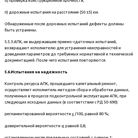
о) проверка конструкционной прочности;
п) дорожные испытания на расстояние (50 ±5) км.
Обнаруженные после дорожных испытаний дефекты должны
быть устранены.
5.5.3.АПК, не выдержавшие приемо-сдаточных испытаний,
возвращают исполнителю для устранения неисправностей и
доведения параметров до требуемых нормативной и технической
документацией. После чего испытания повторяются.
5.6.Испытания на надежность
Контроль ресурса АПК, прошедшего капитальный ремонт,
осуществляет исполнитель методом сбора и обработки данных,
полученных в процессе подконтрольной эксплуатации АПК, при
следующих исходных данных (в соответствии с РД 50-690):
регламентированной вероятности
g
/100, равной 80 %;
доверительной вероятности
q
, равной 0,8;
установленном числе предельных состояний
r
, равном 1;