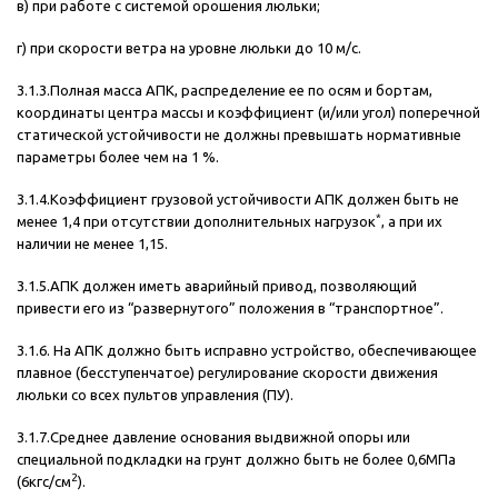
в) при работе с системой орошения люльки;
г) при скорости ветра на уровне люльки до 10 м/с.
3.1.3.Полная масса АПК, распределение ее по осям и бортам,
координаты центра массы и коэффициент (и/или угол) поперечной
статической устойчивости не должны превышать нормативные
параметры более чем на 1 %.
3.1.4.Коэффициент грузовой устойчивости АПК должен быть не
*
менее 1,4 при отсутствии дополнительных нагрузок
, а при их
наличии не менее 1,15.
3.1.5.АПК должен иметь аварийный привод, позволяющий
привести его из “развернутого” положения в “транспортное”.
3.1.6. На АПК должно быть исправно устройство, обеспечивающее
плавное (бесступенчатое) регулирование скорости движения
люльки со всех пультов управления (ПУ).
3.1.7.Среднее давление основания выдвижной опоры или
специальной подкладки на грунт должно быть не более 0,6МПа
2
(6кгс/см
).