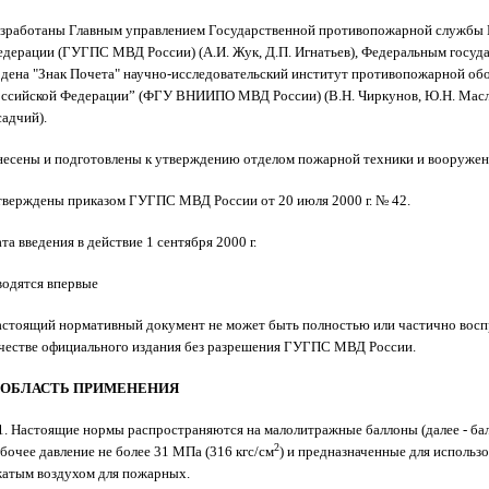
зработаны Главным управлением Государственной противопожарной службы 
дерации (ГУГПС МВД России) (А.И. Жук, Д.П. Игнатьев), Федеральным госу
дена "Знак Почета" научно-исследовательский институт противопожарной о
ссийской Федерации” (ФГУ ВНИИПО МВД России) (В.Н. Чиркунов, Ю.Н. Маслов
адчий).
есены и подготовлены к утверждению отделом пожарной техники и вооруж
верждены приказом ГУГПС МВД России от 20 июля 2000 г. № 42.
та введения в действие 1 сентября 2000 г.
одятся впервые
стоящий нормативный документ не может быть полностью или частично воспр
честве официального издания без разрешения ГУГПС МВД России.
. ОБЛАСТЬ ПРИМЕНЕНИЯ
1. Настоящие нормы распространяются на малолитражные баллоны (далее - ба
2
бочее давление не более 31 МПа (316 кгс/см
) и предназначенные для использ
атым воздухом для пожарных.