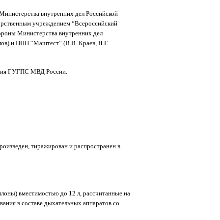
Министерства внутренних дел Российской
дарственным учреждением “Всероссийский
бороны Министерства внутренних дел
) и НПП “Маштест” (В.В. Краев, Я.Г.
ения ГУГПС МВД России.
оизведен, тиражирован и распространен в
ллоны) вместимостью до 12 л, рассчитанные на
ования в составе дыхательных аппаратов со