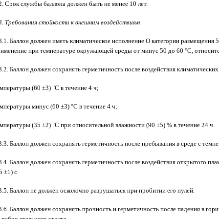
2. Срок службы баллона должен быть не менее 10 лет.
3. Требования стойкости к внешним воздействиям
3.1. Баллон должен иметь климатическое исполнение О категории размещения 
именение при температуре окружающей среды от минус 50 до 60 °С, относит
3.2. Баллон должен сохранять герметичность после воздействия климатических
мпературы (60 ±3) "С в течение 4 ч;
мпературы минус (60 ±3) °С в течение 4 ч;
мпературы (35 ±2) "С при относительной влажности (90 ±5) % в течение 24 ч.
3.3. Баллон должен сохранять герметичность после пребывания в среде с темпер
3.4. Баллон должен сохранять герметичность после воздействия открытого пла
5 ±1) с.
3.5. Баллон не должен осколочно разрушаться при пробитии его пулей.
3.6. Баллон должен сохранять прочность и герметичность после падения в гори
 ребро стального уголка.