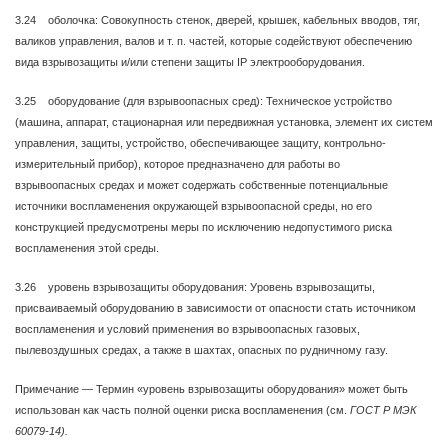
3.24 оболочка: Совокупность стенок, дверей, крышек, кабельных вводов, тяг,
валиков управления, валов и т. п. частей, которые содействуют обеспечению
вида взрывозащиты и/или степени защиты IP электрооборудования.
3.25 оборудование (для взрывоопасных сред): Техническое устройство
(машина, аппарат, стационарная или передвижная установка, элемент их систем
управления, защиты, устройство, обеспечивающее защиту, контрольно-
измерительный прибор), которое предназначено для работы во
взрывоопасных средах и может содержать собственные потенциальные
источники воспламенения окружающей взрывоопасной среды, но его
конструкцией предусмотрены меры по исключению недопустимого риска
воспламенения этой среды.
3.26 уровень взрывозащиты оборудования: Уровень взрывозащиты,
присваиваемый оборудованию в зависимости от опасности стать источником
воспламенения и условий применения во взрывоопасных газовых,
пылевоздушных средах, а также в шахтах, опасных по рудничному газу.
Примечание — Термин «уровень взрывозащиты оборудования» может быть
использован как часть полной оценки риска воспламенения (см.
ГОСТ Р МЭК
60079-14).