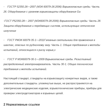
- ГОСТР 52350.26—2007 (МЭК 60079-26:2006) Взрывоопасные среды. Часть
26. Оборудование с уровнем взрывозащиты оборудования Ga
-ГОСТ Р52350.28— 2007 (МЭК60079-28:2006) Взрывоопасные среды. Часть 28.
Защита оборудования и передающих систем
,
использующих оптическое
излучение
-
ГОСТ РМЭК 60079-35-1—2011Гэловныв светильники для применения в
шахтах, опасных по рудничному газу. Часть 1. Общие требования и методы
испытаний, относящиеся к риску взрыв,з
- ГОСТ Р МЭК60079-30-1—2009 Взрывоопасные среды. Резистивный
распределенный электронагреватель. Часть 30-1. Общие технические
требования и методы испытаний.
Настоящий стандарт, стандарты на взрывозащиту конкретных видов, а также
дополнительные стандарты. упомянутые выше, не распространяются на
электрические медицинские изделия, взрывотехнические приборы, приборы для
проверки электродетоиаторов и взрывных цепей.
2 Нормативные ссылки