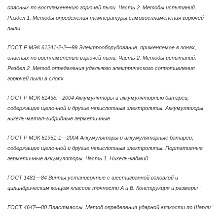
опасных по воспламенению горючей пыли. Часть 2. Методы испытаний.
Раздел 1. Методы определения температуры самовоспламенения горючей
пыли
ГОСТ Р МЭК 61241-2-2—99 Электрооборудование, применяемое в зонах,
опасных по воспламенению горючей пыли. Часть 2. Методы испытаний.
Раздел 2. Метод определения уделыюго электрического сопротивления
горючей пыли в слоях
ГОСТ Р МЭК 6143&—2004 Аккумуляторы и аккумуляторнью батареи,
содержащие щелочной и другие нвкислотныв электролиты. Аккумуляпюры
никвль-метал-гибридные герметичные
ГОСТ Р МЭК 61951-1—2004 Аккумуляторы и аккумуляторные батареи,
содержащие щелочной и другие нвкислотныв электролиты. Портативные
герметичные аккумуляторы. Часть 1. Никель-кадмий
ГОСТ 1481—84 Винты установочные с шестигранной головкой и
цилиндрическим концом классов точности А и В. Конструкция и размеры '
ГОСТ 4647—80 Пластмассы. Метод определения ударной вязкости по Шарли '