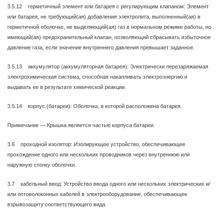
3.5.12 герметичный элемент или батарея с регулирующим клапаном: Элемент
или батарея, не требующий(ая) добавления электролита, выполненный(ая) в
герметичной оболочке, не выделяющий(ая) газ в нормальном режиме работы, но
имеющий(ая) предохранительный клапан, позволяющий сбрасывать избыточное
давление газа, если значение внутреннего давления превышает заданное.
3.5.13 аккумулятор (аккумуляторная батарея): Электрически перезаряжаемая
электрохимическая система, способная накапливать электроэнергию и
выдавать ее в результате химической реакции.
3.5.14 корпус (батареи): Оболочка, в которой расположена батарея.
Примечание — Крышка является частью корпуса батареи.
3.6 проходной изолятор: Изолирующее устройство, обеспечивающее
прохождение одного или нескольких проводников через внутреннюю или
наружную стенку оболочки.
3.7 кабельный ввод: Устройство ввода одного или нескольких электрических и/
или оптоволоконных кабелей в электрооборудование, обеспечивающее
взрывозащиту соответствующего вида.