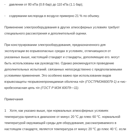
- давлении от 80 кПа {0.8 бар) до 110 кПа (1.1 бар);
- содержании кислорода в воздухе примерно 21 % по объему.
Применение электрооборудования в других атмосферных условиях требует
специального рассмотрения и дополнительной оценки.
При конструировании электрооборудования, предназначенного для
эксплуатации во взрывоопасных средах в условиях, отличающихся от
указанных выше, настоящий стандарт и стандарты, дополняющие его. могут
быть использованы как руководство. Однако рекомендуется проведение
дополнительных испытаний. связанных непосредственно с предполагаемыми
условиями применения. Это особенно важно при использовании видов
взрывозащиты «взрывонепроницаемая оболочка «d»
(ГОСТРМЭК60079-1)
и «ис-
кробеэопасная цепь «i»
(ГОСТ Р МЭК 60079—11).
Примечания
1 Хотя, как указано выше, при нормальных атмосферных условиях
температура принята в диапазоне от минус 20 "С до плюс 60 "С. нормальной
температурой окружающей среды для оборудования, рассматриваемого в
настоящем стандарте, является температура от минус 20 "С до плюс 40 ‘С. если