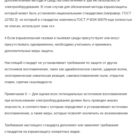
дополнительные методы и средства обеспечения в зры ею безопасности
электрооборудования. В этом случав для обозначения метода взрывозащиты.
который может быть установлен национальными стандартами
(например. ГОСТ
22782.3).
но который в стандартах комплекса ГОСТ
Р МЭК 60079
еще полностью
не описан, используют знак «s».
4 Если взрывоопасная газовая и пылевая среды присутствуют или могут
присутствовать одновременно, необходимо учитывать и принимать
дополнительные меры защиты.
Настоящий стандарт не устанавливает требования по защите от других
источников воспламенения, таких как адиабатическое сжатие, ударная волна,
экзотермическая химическая реакция, самовоспламенение пыли, открытое
пламя, горячие газы/жидкости.
Примечание 5 — Для оценки всех потенциальных источников воспламенения
при использовании электрооборудования должен быть проведен анализ
опасности, в соответствии с которым определяют и устанавливают источники
воспламенения, а также меры, которые позволят исключить их возникновение
Требования настоящего стандарта дополняют или заменяют требования
стандартов на взрывозащиту конкретных видов: