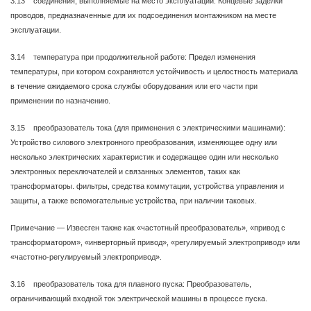
3.13 соединения, выполняемые на место эксплуатации: Концевые заделки
проводов, предназначенные для их подсоединения монтажником на месте
эксплуатации.
3.14 температура при продолжительной работе: Предел изменения
температуры, при котором сохраняются устойчивость и целостность материала
в течение ожидаемого срока службы оборудования или его части при
применении по назначению.
3.15 преобразователь тока (для применения с электрическими машинами):
Устройство силового электронного преобразования, изменяющее одну или
несколько электрических характеристик и содержащее один или несколько
электронных переключателей и связанных элементов, таких как
трансформаторы. фильтры, средства коммутации, устройства управления и
защиты, а также вспомогательные устройства, при наличии таковых.
Примечание — Извесген также как «частотный преобразователь», «привод с
трансформатором», «инверторный привод», «регулируемый электропривод» или
«частотно-регулируемый электропривод».
3.16 преобразователь тока для плавного пуска: Преобразователь,
ограничивающий входной ток электрической машины в процессе пуска.