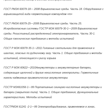
ГОСТ РМЭК 60079-18— 2008 Взрывоопасные среды. Часть 18. Оборудование с
взрывозащитой вида «герметизация компаундом «т»
ГОСТ РМЭК 60079-25—2008 Взрывоопасные среды. Часть 25.
Искробвзопасныв системы ГОСТР МЭК 60079-30-1—2009 Взрывоопасные
среды. Резистивный распределенный электронагреватель. Часть 30-1.
Общие пэехнические требования и методы испытаний
ГОСТ Р МЭК 60079-35-1—2011 Головные светильники для применения в
шахтах, опасных по рудничному газу. Часть 1. Общие требования и методы
испытаний, относящиеся к риску взрыва
ГОСТ Р МЭК 60622—2010Аккумуляторы и аккумуляторные батареи,
содержащие щелочной и другие некислотные электролиты. Герметичные
никель-кадмиевыв призматические аккумуляторы
ГОСТР МЭК61056-1—99 Портативные свинцово-кислотные аккумуляторы и
батареи (закрытого типа). Часть 1. Общие требования, функциональные
характеристики. Методы испытаний
ГОСТРМЭК 61241 -2-1—99 Электрооборудование, применяемое в зонах,