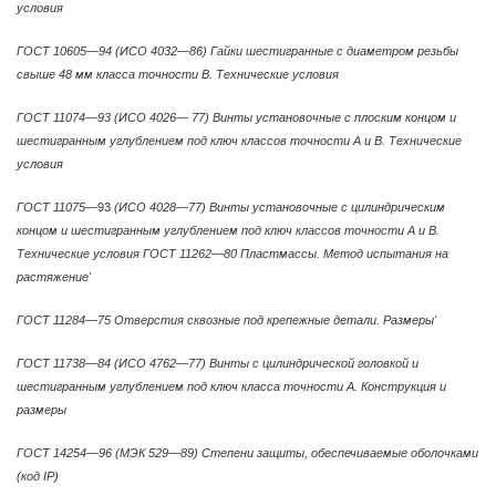
условия
ГОСТ 10605—94 (ИСО 4032—86) Гайки шестигранные с диаметром резьбы
свыше 48 мм класса точности В. Технические условия
ГОСТ 11074—93 (ИСО 4026— 77) Винты установочные с плоским концом и
шестигранным углублением под ключ классов точности А и В. Технические
условия
ГОСТ 11075
—93
(ИСО 4028—77) Винты установочные с цилиндрическим
концом и шестигранным углублением под ключ классов точности А и В.
Технические условия ГОСТ 11262—80 Пластмассы. Метод испытания на
растяжение'
ГОСТ 11284—75 Отверстия сквозные под крепежные детали. Размеры'
ГОСТ 11738—84 (ИСО 4762—77) Винты с цилиндрической головкой и
шестигранным углублением под ключ класса точности А. Конструкция и
размеры
ГОСТ 14254—96 (МЭК 529—89) Степени защиты, обеспечиваемые оболочками
(код IP)