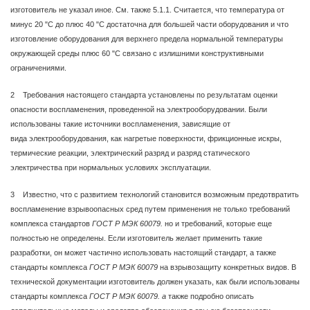
изготовитель не указал иное. См. также 5.1.1. Считается, что температура от
минус 20 "С до плюс 40 "С достаточна для большей части оборудования и что
изготовление оборудования для верхнего предела нормальной температуры
окружающей среды плюс 60 "С связано с излишними конструктивными
ограничениями.
2 Требования настоящего стандарта установлены по результатам оценки
опасности воспламенения, проведенной на электрооборудовании. Были
использованы такие источники воспламенения, зависящие от
вида электрооборудования, как нагретые поверхности, фрикционные искры,
термические реакции, электрический разряд и разряд статического
электричества при нормальных условиях эксплуатации.
3 Известно, что с развитием технологий становится возможным предотвратить
воспламенение взрывоопасных сред путем применения не только требований
комплекса стандартов
ГОСТ Р МЭК 60079.
но и требований, которые еще
полностью не определены. Если изготовитель желает применить такие
разработки, он может частично использовать настоящий стандарт, а также
стандарты комплекса
ГОСТ Р МЭК 60079
на взрывозащиту конкретных видов. В
технической документации изготовитель должен указать, как были использованы
стандарты комплекса
ГОСТ Р МЭК 60079. а
также подробно описать