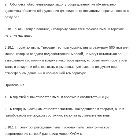
2 Оболочка, обеспечивающая защиту оборудования, не обязательно
идентична оболочке оборудования для видов взрывозашиты, перечисленных в
разделе 1.
3.18 пыль: Общее понятие, к которому относятся горючая пыль и горючие
летучие частицы.
3.18.1 горючая пыль: Твердые частицы номинальным размером 500 мкм или
меное. которые оседают под собственной массой, но могут оставаться во
взвешенном состоянии в воздухе некоторое время, которые могут гореть или
тлеть в воздухе и образовывать взрывоопасную смесь с воздухом при
атмосферном давлении и нормальной температуре.
Примечания
1 К горючей пыли относятся пыль и абразив в соответствии с [6].
2 К твврдым частицам относятся частицы, находящиеся в твердом, а не в
газообразном или жидком состоянии. включая пустотелые частицы.
3.18.1.1 электропроводящая пыль: Горючая пыль, электрическое
3
сопротивление которой равно или менее Ю
Ом м.