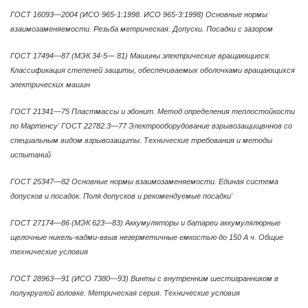
ГОСТ 16093—2004 (ИСО 965-1:1998. ИСО 965-3:1998) Основные нормы
взаимозаменяемости. Резьба метрическая. Допуски. Посадки с зазором
ГОСТ 17494—87 (МЭК 34-5— 81) Машины электрические вращающиеся.
Классификация степеней защиты, обеспечиваемых оболочками вращающихся
электрических машин
ГОСТ 21341—75 Пластмассы и эбонит. Метод определения теплостойкости
по Мартенсу' ГОСТ 22782.3—77 Электрооборудование взрывозащищвннов со
специальным видом взрывозащиты. Технические требования и методы
испытаний
ГОСТ 25347—82 Основные нормы взаимозаменяемости. Единая система
допусков и посадок. Поля допусков и рекомендуемые посадки'
ГОСТ 27174—86 (МЭК 623—83) Аккумуляторы и батареи аккумулялюрные
щелочные никель-кадми-ввыв негерметичные емкостью до 150 А ч. Общие
технические условия
ГОСТ 28963—91 (ИСО 7380—93) Винты с внутренним шестигранником в
полукруглой головке. Метрическая серия. Технические условия