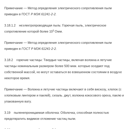
Примечание — Метод определения электрического сопротивления пыли
приведен в ГОСТ
Р МЭК 61241-2-2.
3.18.1.2 неэлектропроводящая пыль: Горючая пыль, электрическое
3
сопротивление которой более 10
Омм.
Примечание — Метод определения электрического сопротивления пыли
приведен в
ГОСТ Р МЭК 61241-2-2.
3.18.2 горючие частицы: Твердые частицы, включая волокна и летучие
частицы номинальным размером более 500 мкм. которые оседают под
собственной массой, но могут оставаться во взвешенном состоянии в воздухе
некоторое время.
Примечание — Волокна и летучие частицы включают в себя вискозу, хлопок (с
хлопковым линтером и паклей), сизаль. джут, волокна кокосового ореха, паклю и
упакованную вату.
3.19 пыленепроницаемая оболочка: Оболочка, способная полностью
предотвратить видимое отложение частиц пыли.