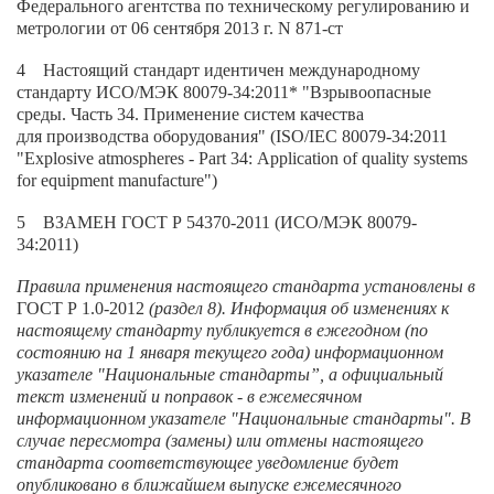
Федерального агентства по техническому регулированию и
метрологии от 06 сентября 2013 г. N 871-ст
4 Настоящий стандарт идентичен международному
стандарту ИСО/МЭК 80079-34:2011* "Взрывоопасные
среды. Часть
34.
Применение
систем
качества
для
производства
оборудования
" (ISO/IEC 80079-34:2011
"Explosive atmospheres - Part 34: Application of quality systems
for equipment manufacture")
5 ВЗАМЕН ГОСТ Р 54370-2011 (ИСО/МЭК 80079-
34:2011)
Правила применения настоящего стандарта установлены в
ГОСТ Р 1.0-2012
(раздел 8). Информация об изменениях к
настоящему стандарту публикуется в ежегодном (по
состоянию на 1 января текущего года) информационном
указателе "Национальные стандарты”, а официальный
текст изменений и поправок - в ежемесячном
информационном указателе "Национальные стандарты". В
случае пересмотра (замены) или отмены настоящего
стандарта соответствующее уведомление будет
опубликовано в ближайшем выпуске ежемесячного