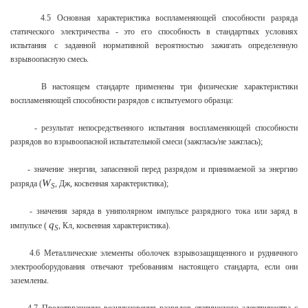
4.5 Основная характеристика воспламеняющей способности разряда
статического электричества - это его способность в стандартных условиях
испытания с заданной нормативной вероятностью зажигать определенную
взрывоопасную смесь.
В настоящем стандарте применены три физические характеристики
воспламеняющей способности разрядов с испытуемого образца:
- результат непосредственного испытания воспламеняющей способности
разрядов во взрывоопасной испытательной смеси (зажглась/не зажглась);
- значение энергии, запасенной перед разрядом и принимаемой за энергию
W
разряда (
, Дж, косвенная характеристика);
S
- значения заряда в униполярном импульсе разрядного тока или заряд в
q
импульсе (
, Кл, косвенная характеристика).
S
4.6 Металлические элементы оболочек взрывозащищенного и рудничного
электрооборудования отвечают требованиям настоящего стандарта, если они
заземлены.