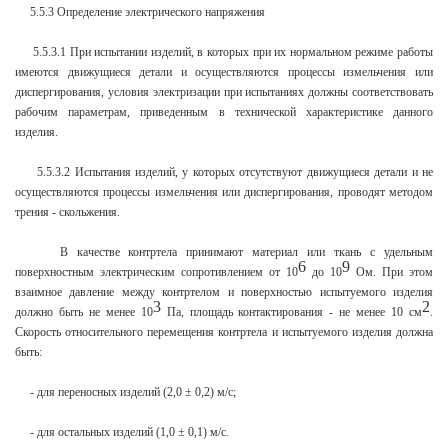
5.5.3 Определение электрического напряжения
5.5.3.1 При испытании изделий, в которых при их нормальном режиме работы
имеются движущиеся детали и осуществляются процессы измельчения или
диспергирования, условия электризации при испытаниях должны соответствовать
рабочим параметрам, приведенным в технической характеристике данного
изделия.
5.5.3.2 Испытания изделий, у которых отсутствуют движущиеся детали и не
осуществляются процессы измельчения или диспергирования, проводят методом
трения - скольжения.
В качестве контртела принимают материал или ткань с удельным
6
9
поверхностным электрическим сопротивлением от 10
до 10
Ом. При этом
взаимное давление между контртелом и поверхностью испытуемого изделия
3
2
должно быть не менее 10
Па, площадь контактирования - не менее 10 см
.
Скорость относительного перемещения контртела и испытуемого изделия должна
быть:
- для переносных изделий (2,0 ± 0,2) м/с;
- для остальных изделий (1,0 ± 0,1) м/с.