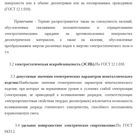
поверхности или в объеме диэлектриков или на изолированных проводниках
(ГОСТ 12.1.018).
Примечание - Термин распространяется также на совокупность явлений,
обусловленных связанными положительными и отрицательными
электростатическими зарядами на противоположных поверхностях
диэлектрических материалов, а также на явления, обусловленные
преобразованием энергии различных видов в энергию электростатического поля и
т.п.
3.2
электростатическая искробезопасность (ЭСИБ):
По ГОСТ 12.1.018.
3.3
допустимые значения геометрических параметров неметаллического
изделия:
Наибольшие значения геометрических параметров неметаллического
изделия, при которых на нормативном уровне в условиях слабой электризации
(электризации, не приводящей к возникновению разрядов, соответствующих
электропрочностным свойствам твердых диэлектриков) исключается возможность
возникновения разряда статического электричества, способного воспламенить
взрывоопасную смесь.
3.4
удельное поверхностное электрическое сопротивление:
По ГОСТ
6433.2.