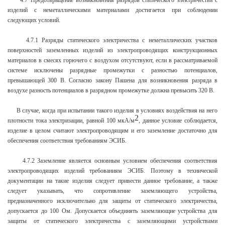
4.7 Предотвращение возникновения разрядов статического электричества с
изделий с неметаллическими материалами достигается при соблюдении
следующих условий.
4.7.1 Разряды статического электричества с неметаллических участков
поверхностей заземленных изделий из электропроводящих конструкционных
материалов в смесях горючего с воздухом отсутствуют, если в рассматриваемой
системе исключены разрядные промежутки с разностью потенциалов,
превышающей 300 В. Согласно закону Пашена для возникновения разряда в
воздухе разность потенциалов в разрядном промежутке должна превысить 320 В.
В случае, когда при испытании такого изделия в условиях воздействия на него
2
плотности тока электризации, равной 100 мкА/м
, данное условие соблюдается,
изделие в целом считают электропроводящим и его заземление достаточно для
обеспечения соответствия требованиям ЭСИБ.
4.7.2 Заземление является основным условием обеспечения соответствия
электропроводящих изделий требованиям ЭСИБ. Поэтому в технической
документации на такие изделия следует привести данное требование, а также
следует указывать, что сопротивление заземляющего устройства,
предназначенного исключительно для защиты от статического электричества,
допускается до 100 Ом. Допускается объединять заземляющие устройства для
защиты от статического электричества с заземляющими устройствами