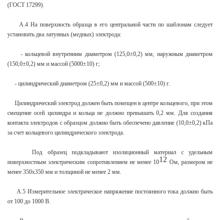
(ГОСТ 17299).
А.4 На поверхность образца в его центральной части по шаблонам следует
установить два латунных (медных) электрода:
- кольцевой внутренним диаметром (125,0±0,2) мм, наружным диаметром
(150,0±0,2) мм и массой (5000±10) г;
- цилиндрический диаметром (25±0,2) мм и массой (500±10) г.
Цилиндрический электрод должен быть помещен в центре кольцевого, при этом
смещение осей цилиндра и кольца не должно превышать 0,2 мм. Для создания
контакта электродов с образцом должно быть обеспечено давление (10,0±0,2) кПа
за счет кольцевого цилиндрического электрода.
Под образец подкладывают изоляционный материал с удельным
12
поверхностным электрическим сопротивлением не менее 10
Ом, размером не
менее 350х350 мм и толщиной не менее 2 мм.
А.5 Измерительное электрическое напряжение постоянного тока должно быть
от 100 до 1000 В.