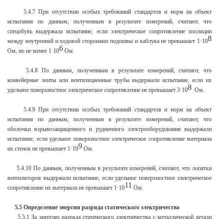
5.4.7 При отсутствии особых требований стандартов и норм на объект
испытания по данным, полученным в результате измерений, считают, что
спецобувь выдержала испытание, если электрическое сопротивление изоляции
8
между внутренней и ходовой сторонами подошвы и каблука не превышает 1·10
6
Ом, но не менее 1·10
Ом.
5.4.8 По данным, полученным в результате измерений, считают, что
конвейерные ленты или вентиляционные трубы выдержали испытание, если их
8
удельное поверхностное электрическое сопротивление не превышает 3·10
Ом.
5.4.9 При отсутствии особых требований стандартов и норм на объект
испытания по данным, полученным в результате измерений, считают, что
оболочки взрывозащищенного и рудничного электрооборудования выдержали
испытание, если удельное поверхностное электрическое сопротивление материала
9
их стенок не превышает 1·10
Ом.
5.4.10 По данным, полученным в результате измерений, считают, что лопатки
вентиляторов выдержали испытание, если удельное поверхностное электрическое
11
сопротивление их материала не превышает 1·10
Ом.
5.5 Определение энергии разряда статического электричества
5.5.1 За энергию разряда статического электричества с металлической детали