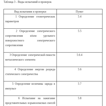
Таблица 3 - Виды испытаний и проверок
Вид испытания и проверки
Пункт
1 Определение геометрических
5.4
параметров
2 Определение электрического
5.5
сопротивления и/или удельного
поверхностного электрического
сопротивления
3 Определение электрической емкости
5.6.4
металлического элемента
4 Определение энергии разряда
5.6
статического электричества
5 Определение величины заряда в
5.7
импульсе
6 Испытание на зажигание
5.8
представительных взрывоопасных смесей