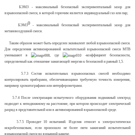
БЭМЗ - максимальный безопасный экспериментальный зазор для
взрывоопасной смеси, в которой горючим является индивидуальный газ или пар;
0
БЭМЗ
- максимальный безопасный экспериментальный зазор для
метановоздушной смеси.
Таким образом может быть определен эквивалент любой взрывоопасной смеси.
Для определения активизированной испытательной взрывоопасной смеси МТВ
уменьшают в
, где
-
коэффициент безопасности,
определяемый как отношение зажигающей энергии к безопасной и равный 1,5.
5.7.3 Состав испытательных взрывоопасных смесей необходимо
контролировать приборами, обеспечивающими требуемую точность измерения,
например хроматографами или интерферометрами.
5.7.4 После электризации испытуемого оборудования подвижный электрод
подводят к неподвижному на расстояние, при котором происходит электрический
разряд в представительной или в активизированной взрывоопасной среде.
5.7.5 Проводят 10 испытаний. Изделия относят к электростатически
искробезопасным, если произошло не более пяти зажиганий испытательной
взрывоопасной смеси во взрывной камере.