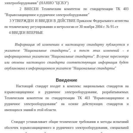
электрооборудования" (НАНИО "ЦСВЭ")
2 ВНЕСЕН Техническим комитетом по стандартизации ТК 403
"Взрывозащищенное и рудничное электрооборудование"
3 УТВЕРЖДЕН И ВВЕДЕН В ДЕЙСТВИЕ Приказом Федерального агентства
по техническому регулированию и метрологии от 30 ноября 2004 г. № 91-ст
4 ВВЕДЕН ВПЕРВЫЕ
Информация об изменениях к настоящему стандарту публикуется в
указателе "Национальные стандарты", а текст этих изменений - в
информационных указателях "Национальные стандарты". В случае пересмотра
или отмены настоящего стандарта соответствующая информация будет
опубликована в информационном указателе "Национальные стандарты"
Введение
Настоящий стандарт входит в комплекс национальных стандартов на
взрывозащищенное и рудничное электрооборудование, разрабатываемых
Техническим комитетом по стандартизации ТК 403 "Взрывозащищенное и
рудничное электрооборудование" на основе действующих стандартов и
имеющихся знаний в этой области.
Стандарт устанавливает общие технические требования и методы испытаний
оболочек взрывозащищенного и рудничного электрооборудования, специальной