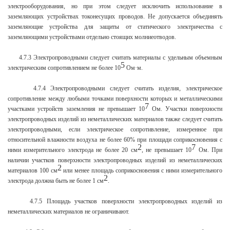
электрооборудования, но при этом следует исключить использование в
заземляющих устройствах токонесущих проводов. Не допускается объединять
заземляющие устройства для защиты от статического электричества с
заземляющими устройствами отдельно стоящих молниеотводов.
4.7.3 Электропроводными следует считать материалы с удельным объемным
5
электрическим сопротивлением не более 10
Ом·м.
4.7.4 Электропроводными следует считать изделия, электрическое
сопротивление между любыми точками поверхности которых и металлическими
7
участками устройств заземления не превышает 10
Ом. Участки поверхности
электропроводных изделий из неметаллических материалов также следует считать
электропроводными, если электрическое сопротивление, измеренное при
относительной влажности воздуха не более 60% при площади соприкосновения с
2
7
ними измерительного электрода не более 20 см
, не превышает 10
Ом. При
наличии участков поверхности электропроводных изделий из неметаллических
2
материалов 100 см
или менее площадь соприкосновения с ними измерительного
2
электрода должна быть не более 1 см
.
4.7.5 Площадь участков поверхности электропроводных изделий из
неметаллических материалов не ограничивают.