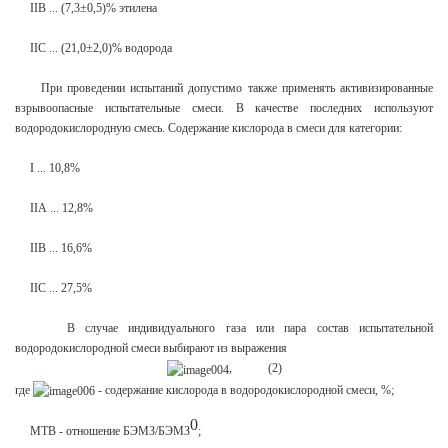
IIB ... (7,3±0,5)% этилена
IIC ... (21,0±2,0)% водорода
При проведении испытаний допустимо также применять активизированные
взрывоопасные испытательные смеси. В качестве последних используют
водородокислородную смесь. Содержание кислорода в смеси для категории:
I ... 10,8%
IIА ... 12,8%
IIB ... 16,6%
IIC ... 27,5%
В случае индивидуального газа или пара состав испытательной
водородокислородной смеси выбирают из выражения
, (2)
где
- содержание кислорода в водородокислородной смеси, %;
0
МТВ - отношение БЭМЗ/БЭМЗ
;