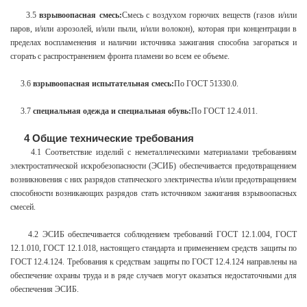
3.5
взрывоопасная смесь:
Смесь с воздухом горючих веществ (газов и/или
паров, и/или аэрозолей, и/или пыли, и/или волокон), которая при концентрации в
пределах воспламенения и наличии источника зажигания способна загораться и
сгорать с распространением фронта пламени во всем ее объеме.
3.6
взрывоопасная испытательная смесь:
По ГОСТ 51330.0.
3.7
специальная одежда и специальная обувь:
По ГОСТ 12.4.011.
4 Общие технические требования
4.1 Соответствие изделий с неметаллическими материалами требованиям
электростатической искробезопасности (ЭСИБ) обеспечивается предотвращением
возникновения с них разрядов статического электричества и/или предотвращением
способности возникающих разрядов стать источником зажигания взрывоопасных
смесей.
4.2 ЭСИБ обеспечивается соблюдением требований ГОСТ 12.1.004, ГОСТ
12.1.010, ГОСТ 12.1.018, настоящего стандарта и применением средств защиты по
ГОСТ 12.4.124. Требования к средствам защиты по ГОСТ 12.4.124 направлены на
обеспечение охраны труда и в ряде случаев могут оказаться недостаточными для
обеспечения ЭСИБ.