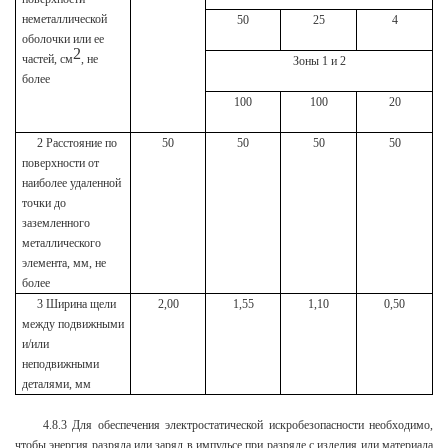
неметаллической
50
25
4
оболочки или ее
2
частей, см
, не
Зоны 1 и 2
более
100
100
20
2 Расстояние по
50
50
50
50
поверхности от
наиболее удаленной
точки до
заземленного
металлического
элемента, мм, не
более
3 Ширина щели
2,00
1,55
1,10
0,50
между подвижными
и/или
неподвижными
деталями, мм
4.8.3 Для обеспечения электростатической искробезопасности необходимо,
чтобы энергия разряда или заряд в импульсе при разряде с изделия или материала