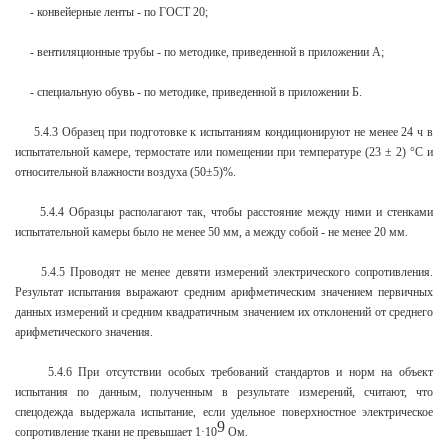
- конвейерные ленты - по ГОСТ 20;
- вентиляционные трубы - по методике, приведенной в приложении А;
- специальную обувь - по методике, приведенной в приложении Б.
5.4.3 Образец при подготовке к испытаниям кондиционируют не менее 24 ч в
испытательной камере, термостате или помещении при температуре (23 ± 2) °С и
относительной влажности воздуха (50±5)%.
5.4.4 Образцы располагают так, чтобы расстояние между ними и стенками
испытательной камеры было не менее 50 мм, а между собой - не менее 20 мм.
5.4.5 Проводят не менее девяти измерений электрического сопротивления.
Результат испытания выражают средним арифметическим значением первичных
данных измерений и средним квадратичным значением их отклонений от среднего
арифметического значения.
5.4.6 При отсутствии особых требований стандартов и норм на объект
испытания по данным, полученным в результате измерений, считают, что
спецодежда выдержала испытание, если удельное поверхностное электрическое
9
сопротивление ткани не превышает 1·10
Ом.