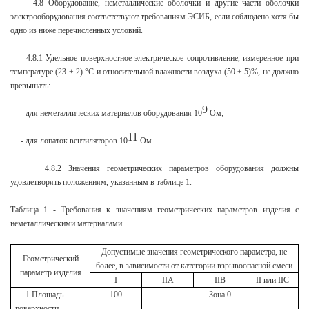
4.8 Оборудование, неметаллические оболочки и другие части оболочки
электрооборудования соответствуют требованиям ЭСИБ, если соблюдено хотя бы
одно из ниже перечисленных условий.
4.8.1 Удельное поверхностное электрическое сопротивление, измеренное при
температуре (23 ± 2) °С и относительной влажности воздуха (50 ± 5)%, не должно
превышать:
9
- для неметаллических материалов оборудования 10
Ом;
11
- для лопаток вентиляторов 10
Ом.
4.8.2 Значения геометрических параметров оборудования должны
удовлетворять положениям, указанным в таблице 1.
Таблица 1 - Требования к значениям геометрических параметров изделия с
неметаллическими материалами
Допустимые значения геометрического параметра, не
Геометрический
более, в зависимости от категории взрывоопасной смеси
параметр изделия
I
IIА
IIB
II или IIC
1 Площадь
100
Зона 0
поверхности