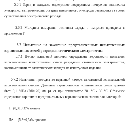
5.6.1 Заряд в импульсе определяют посредством измерения количества
электричества, протекающего в цепи заземленного электрода-разрядника за время
существования электрического разряда.
5.6.2 Методика измерения величины заряда в импульсе приведена в
приложении Г.
5.7 Испытание на зажигание представительных испытательных
взрывоопасных смесей разрядами статического электричества
5.7.1 Целью испытаний является определение вероятности зажигания
взрывоопасной испытательной смеси разрядами статического электричества,
возникающими от электрических зарядов на испытуемом изделии.
5.7.2 Испытания проводят во взрывной камере, заполненной испытательной
взрывоопасной смесью. Давление взрывоопасной испытательной смеси должно
быть 0,1 МПа (760±20) мм рт. ст. при температуре 20 °С - 30 °С. Объемное
содержание горючих в представительных взрывоопасных смесях для категорий:
I... (8,3±0,3)% метана
IIА ... (5,3±0,3)% пропана