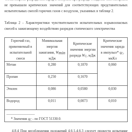
не превышали критических значений для соответствующих представительных
испытательных смесей горючих газов с воздухом, указанных в таблице 2.
Таблица 2 - Характеристики чувствительности испытательных взрывоопасных
смесей к зажигающему воздействию разрядов статического электричества
Горючий газ,
Минимальная
Критические
Критические
применяемый в
энергия
значения заряда
значения энергии
испытательной
зажигания,
W
в импульсе*
q
,
min
C
разряда
W
, мДж
C
смеси
мДж
мкКл
Метан
0,280
0,1870
0,060
Пропан
0,250
0,1670
Этилен
0,086
0,0580
0,030
Водород
0,011
0,0073
0,010
________________
* Значения
q
- по ГОСТ 51330.0.
C
4.8.4 При несоблюдении положений 4.6.1-4.6.3 следует провести испытание