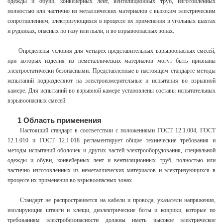
одежды и обуви, конвейерных лент, вентиляционных труб, изготовленных
полностью или частично из металлических материалов с высоким электрическим
сопротивлением, электризующихся в процессе их применения в угольных шахтах
и рудниках, опасных по газу или пыли, и во взрывоопасных зонах.
Определены условия для четырех представительных взрывоопасных смесей,
при которых изделия из неметаллических материалов могут быть признаны
электростатически безопасными. Представленные в настоящем стандарте методы
испытаний подразделяют на электроизмерительные и испытания во взрывной
камере. Для испытаний во взрывной камере установлены составы испытательных
взрывоопасных смесей.
1 Область применения
Настоящий стандарт в соответствии с положениями ГОСТ 12.1.004, ГОСТ
12.1.010 и ГОСТ 12.1.018 регламентирует общие технические требования и
методы испытаний оболочек и других частей электрооборудования, специальной
одежды и обуви, конвейерных лент и вентиляционных труб, полностью или
частично изготовленных из неметаллических материалов и электризующихся в
процессе их применения во взрывоопасных зонах.
Стандарт не распространяется на кабели и провода, указатели напряжения,
изолирующие штанги и клещи, диэлектрические боты и коврики, которые по
требованиям электробезопасности должны иметь высокое электрическое