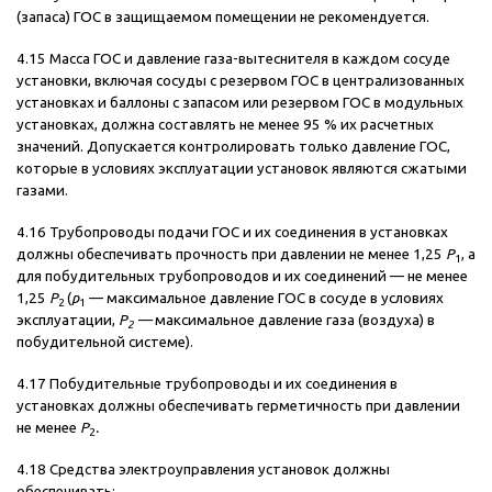
(запаса) ГОС в защищаемом помещении не рекомендуется.
4.15 Масса ГОС и давление газа-вытеснителя в каждом сосуде
установки, включая сосуды с резервом ГОС в централизованных
установках и баллоны с запасом или резервом ГОС в модульных
установках, должна составлять не менее 95 % их расчетных
значений. Допускается контролировать только давление ГОС,
которые в условиях эксплуатации установок являются сжатыми
газами.
4.16 Трубопроводы подачи ГОС и их соединения в установках
должны обеспечивать прочность при давлении не менее 1,25
Р
, а
1
для побудительных трубопроводов и их соединений — не менее
1,25
Р
(
р
— максимальное давление ГОС в сосуде в условиях
2
1
эксплуатации,
P
—
максимальное давление газа (воздуха) в
2
побудительной системе).
4.17 Побудительные трубопроводы и их соединения в
установках должны обеспечивать герметичность при давлении
не менее
Р
.
2
4.18 Средства электроуправления установок должны
обеспечивать: