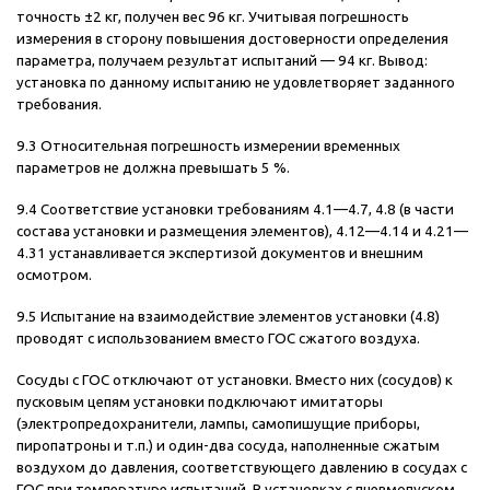
точность ±2 кг, получен вес 96 кг. Учитывая погрешность
измерения в сторону повышения достоверности определения
параметра, получаем результат испытаний — 94 кг. Вывод:
установка по данному испытанию не удовлетворяет заданного
требования.
9.3 Относительная погрешность измерении временных
параметров не должна превышать 5 %.
9.4 Соответствие установки требованиям 4.1—4.7, 4.8 (в части
состава установки и размещения элементов), 4.12—4.14 и 4.21—
4.31 устанавливается экспертизой документов и внешним
осмотром.
9.5 Испытание на взаимодействие элементов установки (4.8)
проводят с использованием вместо ГОС сжатого воздуха.
Сосуды с ГОС отключают от установки. Вместо них (сосудов) к
пусковым цепям установки подключают имитаторы
(электропредохранители, лампы, самопишущие приборы,
пиропатроны и т.п.) и один-два сосуда, наполненные сжатым
воздухом до давления, соответствующего давлению в сосудах с
ГОС при температуре испытаний. В установках с пневмопуском