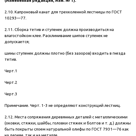
(Измененная редакция, Изм. № 1).
2.10. Капроновый канат для трехколенной лестницы по ГОСТ
10293—77.
2.11. Сборка тетив и ступенек должна производиться на
влагостойком клее. Расклинивание шипов ступенек не
допускается;
шины ступенек должны плотно (без зазоров) входить в гнезда
тетив.
Черт.1
Черт.2
Черт.3
Примечание. Черт. 1-3 не определяют конструкций лестниц.
2.12. Места сопряжения деревянных деталей с металлическими
(оковки, стяжки, шайбы, головки стяжек и болтов и т. д.) должны
быть покрыты слоем натуральной олифы по ГОСТ 7931—76 как
на дереве, так и на металле.