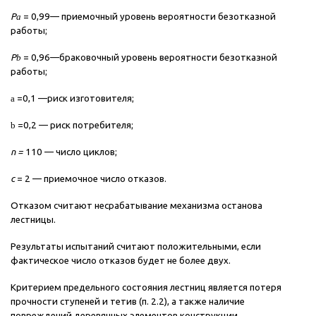
Р
a
= 0,99— приемочный уровень вероятности безотказной
работы;
Р
b
= 0,96—браковочный уровень вероятности безотказной
работы;
a
=0,1 —риск изготовителя;
b
=0,2 — риск потребителя;
п =
110 — число циклов;
с
= 2 — приемочное число отказов.
Отказом считают несрабатывание механизма останова
лестницы.
Результаты испытаний считают положительными, если
фактическое число отказов будет не более двух.
Критерием предельного состояния лестниц является потеря
прочности ступеней и тетив (п. 2.2), а также наличие
повреждений деревянных элементов конструкции.