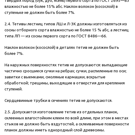
твердых пород (бук, дуб, ясень) первого сорта по ГОСТ 2695—83
влажностью не более 15% абс. Наклон волокон (косослой) в
ступеньке не должен быть более 7%.
2.4. Тетивы лестниц типов ЛШ и Л-3К должны изготовляться из
сосны отборного сорта влажностью не более 15 % абс, а лестниц
типа ЛП — из сосны первого сорта по ГОСТ 8486—66.
Наклон волокон (косослой) в деталях тетив не должен быть
более 7%.
На наружных поверхностях тетив не допускаются: выпадающие
частично сросшиеся сучки на ребрах; сучки, распиленные по оси;
завитки с выемками, смоляные кармашки, вскрытые
обработкой; трещины, выходящие в отверстия для крепления
ступеней.
Сердцевинные трубки в сечениях тетив не допускаются.
2.5. Допускается изготовление тетив из отдельных планок,
cклеенных влагостойким клеем по всей длине, при этом в местах
стыков не должно быть вздутостей, а склеиваемые поверхности
планок должны иметь однородный слой древесины.