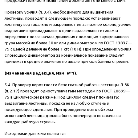
Продолжительность испытаний должна быть не менее 2 мин.
Проверку усилия (п. 3.4), необходимого для выдвигания
лестницы, проводят в следующем порядке: устанавливают
лестницу вертикально и закрепляют ее за нижнее колено; усилие
выдвигания прикладывают к цепи параллельно тетивам и
определяют после начала движения с помощью тарированного
груза массой не более 50 кг или динамометром по ГОСТ 13837—
79 с ценой деления не более 1 кгс (10 Н). При определении усилия
с помощью динамометра за номинальное показание следует
принимать среднее значение по шкале при колебаниях стрелки.
(Измененная редакция, Изм.
№
1).
5.4. Проверку вероятности безотказной работы лестницы Л-ЗК
(п. 2.17) проводят одноступенчатым методом по ГОСТ 20699—
75 в циклическом режиме. Под циклом следует понимать:
выдвигание лестницы, посадка ее на любую ступень и
последующее сдвигание. При проведении всего объема
испытаний лестница должна быть поочередно посажена на
каждую рабочую ступень.
Исходными данными являются: