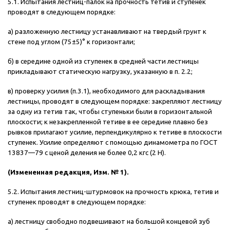
5.1. Испытания лестниц-палок на прочность тетив и ступенек
проводят в следующем порядке:
а) разложенную лестницу устанавливают на твердый грунт к
стене под углом (75±5)° к горизонтали;
б) в середине одной из ступенек в средней части лестницы
прикладывают статическую нагрузку, указанную в п. 2.2;
в) проверку усилия (п.3.1), необходимого для раскладывания
лестницы, проводят в следующем порядке: закрепляют лестницу
за одну из тетив так, чтобы ступеньки были в горизонтальной
плоскости; к незакрепленной тетиве в ее середине плавно без
рывков прилагают усилие, перпендикулярно к тетиве в плоскости
ступенек. Усилие определяют с помощью динамометра по ГОСТ
13837—79 с ценой деления не более 0,2 кгс (2 Н).
(Измененная редакция, Изм. № 1).
5.2. Испытания лестниц-штурмовок на прочность крюка, тетив и
ступенек проводят в следующем порядке:
а) лестницу свободно подвешивают на большой концевой зуб