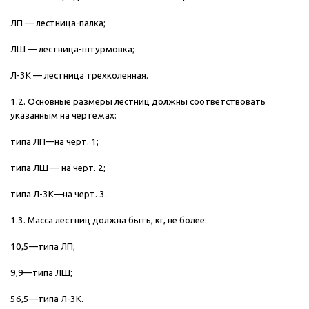
ЛП — лестница-палка;
ЛШ — лестница-штурмовка;
Л-3К — лестница трехколенная.
1.2. Основные размеры лестниц должны соответствовать
указанным на чертежах:
типа ЛП—на черт. 1;
типа ЛШ — на черт. 2;
типа Л-3К—на черт. 3.
1.3. Масса лестниц должна быть, кг, не более:
10,5—типа ЛП;
9,9—типа ЛШ;
56,5—типа Л-3К.