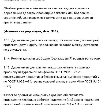
Обоймы роликов и механизм останова следует крепить к
деревянным деталям с помощью заклепок или болтовых
соединений. Остальные металлические детали допускается
крепить шурупами.
(Измененная редакция, Изм. № 1).
2.13. Деревянные детали и оковки должны плотно (без зазоров)
прилегать друг к другу. Заделывание зазоров между деталями
не допускается.
2.14. Ролики должны свободно (без заеданий) вращаться на осях.
2.15. Деревянные детали лестниц должны иметь горячую
пропитку натуральной олифой по ГОСТ 7931—76 с
последующим покрытием бесцветным лаком (класс покрытий V
по ГОСТ 9.032—74, группа условий эксплуатации VI по ГОСТ 9.104
—79).
Качество пропитки и покрытия должно обеспечивать
приведение лестниц в рабочее положение (и сборку в походное)
под воздействием усилий, указанных в пп. 3.1 и 3.4 после их