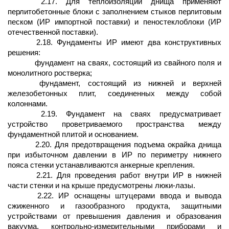
2.17. Для теплоизоляции днища применяют
перлитобетонные блоки с заполнением стыков перлитовым
песком (ИР импортной поставки) и пеностеклоблоки (ИР
отечественной поставки).
2.18. Фундаменты ИР имеют два конструктивных
решения:
фундамент на сваях, состоящий из свайного поля и
монолитного ростверка;
фундамент, состоящий из нижней и верхней
железобетонных плит, соединенных между собой
колоннами.
2.19. Фундамент на сваях предусматривает
устройство проветриваемого пространства между
фундаментной плитой и основанием.
2.20. Для предотвращения подъема окрайка днища
при избыточном давлении в ИР по периметру нижнего
пояса стенки устанавливаются анкерные крепления.
2.21. Для проведения работ внутри ИР в нижней
части стенки и на крыше предусмотрены люки-лазы.
2.22. ИР оснащены штуцерами ввода и вывода
сжиженного и газообразного продукта, защитными
устройствами от превышения давления и образования
вакуума, контрольно-измерительными приборами и