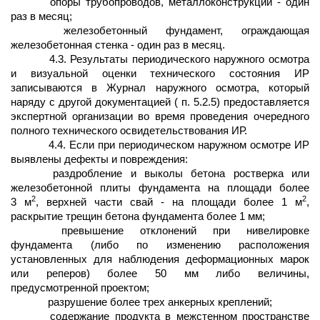
опоры трубопроводов, металлоконструкций - один
раз в месяц;
железобетонный фундамент, ограждающая
железобетонная стенка - один раз в месяц.
4.3. Результаты периодического наружного осмотра
и визуальной оценки технического состояния ИР
записываются в Журнал наружного осмотра, который
наряду с другой документацией ( п. 5.2.5) предоставляется
экспертной организации во время проведения очередного
полного технического освидетельствования ИР.
4.4. Если при периодическом наружном осмотре ИР
выявлены дефекты и повреждения:
раздробление и выколы бетона ростверка или
железобетонной плиты фундамента на площади более
2
2
3 м
, верхней части свай - на площади более 1 м
,
раскрытие трещин бетона фундамента более 1 мм;
превышение отклонений при нивелировке
фундамента (либо по изменению расположения
установленных для наблюдения деформационных марок
или реперов) более 50 мм либо величины,
предусмотренной проектом;
разрушение более трех анкерных креплений;
содержание продукта в межстенном пространстве