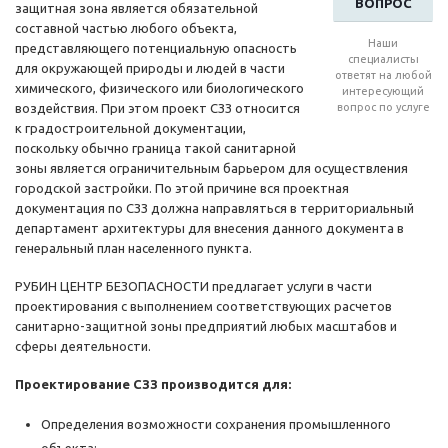
ВОПРОС
защитная зона является обязательной
составной частью любого объекта,
Наши
представляющего потенциальную опасность
специалисты
для окружающей природы и людей в части
ответят на любой
химического, физического или биологического
интересующий
воздействия. При этом проект СЗЗ относится
вопрос по услуге
к градостроительной документации,
поскольку обычно граница такой санитарной
зоны является ограничительным барьером для осуществления
городской застройки. По этой причине вся проектная
документация по СЗЗ должна направляться в территориальный
департамент архитектуры для внесения данного документа в
генеральный план населенного пункта.
РУБИН ЦЕНТР БЕЗОПАСНОСТИ предлагает услуги в части
проектирования с выполнением соответствующих расчетов
санитарно-защитной зоны предприятий любых масштабов и
сферы деятельности.
Проектирование СЗЗ производится для:
Определения возможности сохранения промышленного