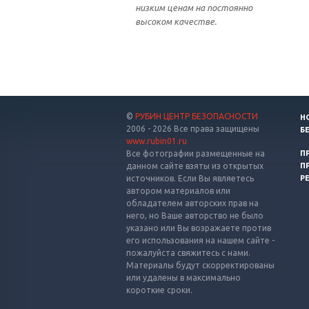
низким ценам на постоянно
высоком качестве.
©
РУБИН ЦЕНТР БЕЗОПАСНОСТИ
Н
2006 - 2026 Все права защищены
Б
www.rubin01.ru
Все фотографии размещенные на
П
данном сайте взяты из открытых
П
источников. Если Вы являетесь
Р
автором материалов или
обладателем авторских прав на
него, но Ваше авторство не было
указано или Вы возражаете против
его использования на нашем сайте -
пожалуйста свяжитесь с нами.
Материалы будут скорректированы
или удалены в максимально
короткие сроки.