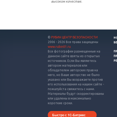
высоком качестве.
©
РУБИН ЦЕНТР БЕЗОПАСНОСТИ
Н
2006 - 2026 Все права защищены
Б
www.rubin01.ru
Все фотографии размещенные на
П
данном сайте взяты из открытых
П
источников. Если Вы являетесь
Р
автором материалов или
обладателем авторских прав на
него, но Ваше авторство не было
указано или Вы возражаете против
его использования на нашем сайте -
пожалуйста свяжитесь с нами.
Материалы будут скорректированы
или удалены в максимально
короткие сроки.
Быстро с 1С-Битрикс