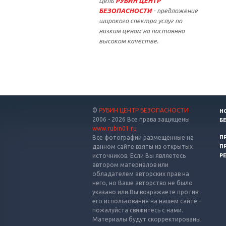
Цель
РУБИН ЦЕНТР
БЕЗОПАСНОСТИ
- предложение
широкого спектра услуг по
низким ценам на постоянно
высоком качестве.
©
РУБИН ЦЕНТР БЕЗОПАСНОСТИ
Н
2006 - 2026 Все права защищены
Б
www.rubin01.ru
Все фотографии размещенные на
П
данном сайте взяты из открытых
П
источников. Если Вы являетесь
Р
автором материалов или
обладателем авторских прав на
него, но Ваше авторство не было
указано или Вы возражаете против
его использования на нашем сайте -
пожалуйста свяжитесь с нами.
Материалы будут скорректированы