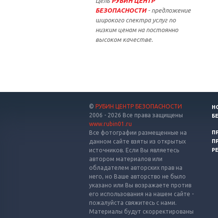
Цель
РУБИН ЦЕНТР
БЕЗОПАСНОСТИ
- предложение
широкого спектра услуг по
низким ценам на постоянно
высоком качестве.
©
РУБИН ЦЕНТР БЕЗОПАСНОСТИ
Н
2006 - 2026 Все права защищены
Б
www.rubin01.ru
Все фотографии размещенные на
П
данном сайте взяты из открытых
П
источников. Если Вы являетесь
Р
автором материалов или
обладателем авторских прав на
него, но Ваше авторство не было
указано или Вы возражаете против
его использования на нашем сайте -
пожалуйста свяжитесь с нами.
Материалы будут скорректированы