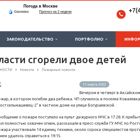
Погода в Москве
+7(
Gismeteo
Прогноз на 2 недели
ЗАКОНОДАТЕЛЬСТВО
ПОРТФОЛИО
ИНФО
ласти сгорели двое детей
СНОСТИ
Новости
Пожарные новости
11 марта 2022
Вечером в четверг в Аксайско
ожар, в котором погибли два ребенка. ЧП случилось в поселке Ковалевк
Ростсельмашевец-2" в частном доме на улице Богураевской.
ообщение о пожаре поступило на пульт дежурного МЧС в 17.28. К при
ыл полностью охвачен огнем, рассказали в пресс-службе ГУ МЧС по Рост
ожара участвовали 14 единиц техники, около сорока специалистов прот
нем удалось справиться к 19:15.