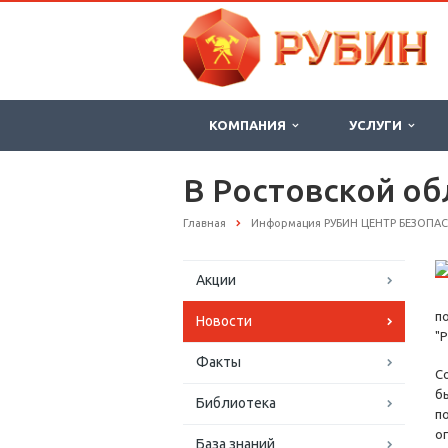
КОМПАНИЯ
УСЛУГИ
В Ростовской об
Главная
Информация РУБИН ЦЕНТР БЕЗОПА
Акции
п
Новости
"
Факты
С
б
Библиотека
п
ог
База знаний