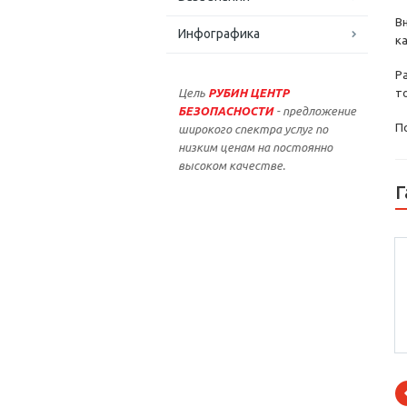
В
Инфографика
к
Р
Цель
РУБИН ЦЕНТР
т
БЕЗОПАСНОСТИ
- предложение
П
широкого спектра услуг по
низким ценам на постоянно
высоком качестве.
Г