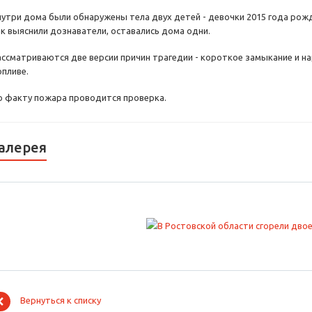
нутри дома были обнаружены тела двух детей - девочки 2015 года рожд
ак выяснили дознаватели, оставались дома одни.
ассматриваются две версии причин трагедии - короткое замыкание и н
опливе.
о факту пожара проводится проверка.
алерея
Вернуться к списку