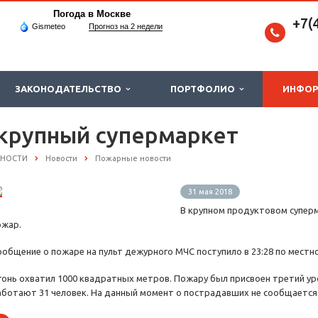
Погода в Москве
+7(
Gismeteo
Прогноз на 2 недели
ЗАКОНОДАТЕЛЬСТВО
ПОРТФОЛИО
ИНФО
 крупный супермаркет
СНОСТИ
Новости
Пожарные новости
31 мая 2018
В крупном продуктовом суперм
ожар.
ообщение о пожаре на пульт дежурного МЧС поступило в 23:28 по местн
гонь охватил 1000 квадратных метров. Пожару был присвоен третий ур
аботают 31 человек. На данный момент о пострадавших не сообщается