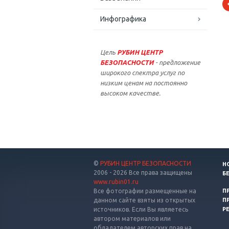
Инфографика
Цель
РУБИН ЦЕНТР
БЕЗОПАСНОСТИ
- предложение
широкого спектра услуг по
низким ценам на постоянно
высоком качестве.
©
РУБИН ЦЕНТР БЕЗОПАСНОСТИ
Н
2006 - 2026 Все права защищены
Б
www.rubin01.ru
Все фотографии размещенные на
П
данном сайте взяты из открытых
П
источников. Если Вы являетесь
Р
автором материалов или
обладателем авторских прав на