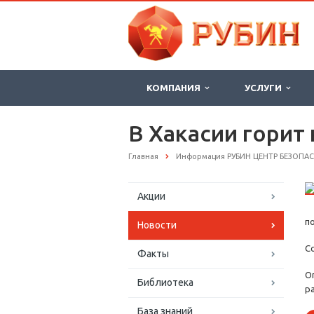
КОМПАНИЯ
УСЛУГИ
В Хакасии горит
Главная
Информация РУБИН ЦЕНТР БЕЗОПА
Акции
п
Новости
С
Факты
О
Библиотека
р
База знаний