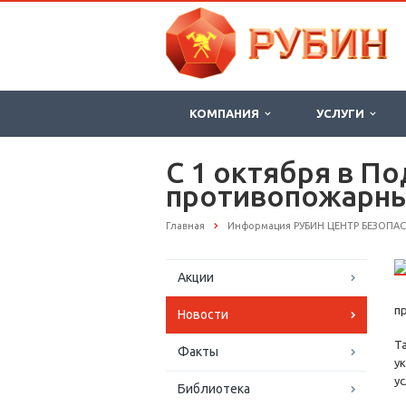
КОМПАНИЯ
УСЛУГИ
С 1 октября в П
противопожарн
Главная
Информация РУБИН ЦЕНТР БЕЗОПА
Акции
п
Новости
Т
Факты
у
ус
Библиотека