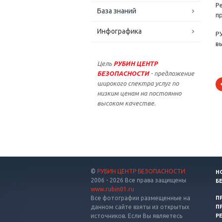
Р
База знаний
п
Инфографика
Р
в
Цель
РУБИН ЦЕНТР
БЕЗОПАСНОСТИ
- предложение
широкого спектра услуг по
низким ценам на постоянно
высоком качестве.
©
РУБИН ЦЕНТР БЕЗОПАСНОСТИ
Н
2006 - 2026 Все права защищены
Б
www.rubin01.ru
Все фотографии размещенные на
П
данном сайте взяты из открытых
П
источников. Если Вы являетесь
Р