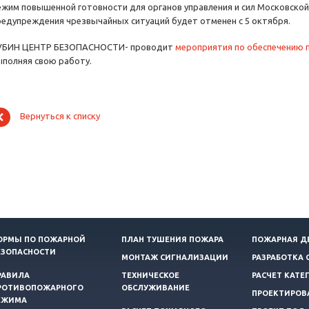
ежим повышенной готовности для органов управления и сил Московской
редупреждения чрезвычайных ситуаций будет отменен с 5 октября.
УБИН ЦЕНТР БЕЗОПАСНОСТИ- проводит
мероприятия по обеспечению 
ыполняя свою работу.
Вернуться к списку
ОРМЫ ПО ПОЖАРНОЙ
ПЛАН ТУШЕНИЯ ПОЖАРА
ПОЖАРНАЯ Д
ЕЗОПАСНОСТИ
МОНТАЖ СИГНАЛИЗАЦИИ
РАЗРАБОТКА 
РАВИЛА
ТЕХНИЧЕСКОЕ
РАСЧЕТ КАТЕ
РОТИВОПОЖАРНОГО
ОБСЛУЖИВАНИЕ
ПРОЕКТИРОВ
ЕЖИМА