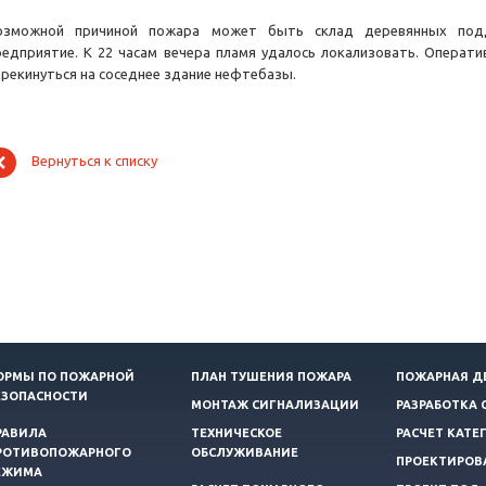
озможной причиной пожара может быть склад деревянных подд
редприятие. К 22 часам вечера пламя удалось локализовать. Операти
ерекинуться на соседнее здание нефтебазы.
Вернуться к списку
ОРМЫ ПО ПОЖАРНОЙ
ПЛАН ТУШЕНИЯ ПОЖАРА
ПОЖАРНАЯ Д
ЕЗОПАСНОСТИ
МОНТАЖ СИГНАЛИЗАЦИИ
РАЗРАБОТКА 
РАВИЛА
ТЕХНИЧЕСКОЕ
РАСЧЕТ КАТЕ
РОТИВОПОЖАРНОГО
ОБСЛУЖИВАНИЕ
ПРОЕКТИРОВ
ЕЖИМА