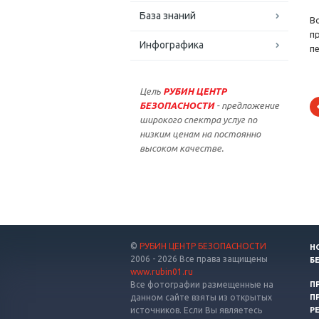
База знаний
В
п
Инфографика
п
Цель
РУБИН ЦЕНТР
БЕЗОПАСНОСТИ
- предложение
широкого спектра услуг по
низким ценам на постоянно
высоком качестве.
©
РУБИН ЦЕНТР БЕЗОПАСНОСТИ
Н
2006 - 2026 Все права защищены
Б
www.rubin01.ru
Все фотографии размещенные на
П
данном сайте взяты из открытых
П
источников. Если Вы являетесь
Р