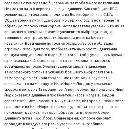
перемещаются гораздо быстрее из-за глобального потепления.
Не смотря на это перелеты станут длиннее. Как сообщает ВВС,
ученые подсчитали время полета из Великобритании в США.
Общее время в пути туда-обратно увеличилось, а вот перелет в
обратную сторону стал короче. Исследователи уверены, что из-за
возросшего времени перелета увеличится выброс углерода,
топливо станут расходовать больше, а цены на билеты
повысятся. Воздушные потоки на большой высоте обладают
огромной силой для того, чтобы влиять на скорость движения
воздуха вокруг земного шара. Для того, чтобы уменьшить время в
пути, экипажи лайнеров стараются использовать скорость
воздушных потоков. Ученым удалось сделать движение
атмосферного потока в условиях большого выброса газов в
атмосферу, то есть они создали «потепление». Результаты
показали, что на маршруте Нью-Йорк – Лондон увеличилась
скорость ветра на 15 процентов. А вот перелет из Лондона в Нью-
Йорк оказался длиннее и протянется 7 часов, когда в Лондон
перелет отнимет 5 часов 20 минут. «Время, которое вы экономите
при полете из Нью-Йорка (перелет туда-обратно) все равно не
покрывает разницы, которая образуется в течении более
длинного пути в Нью-Йорк. Общее время, которое самолет
проводит в воздухе все равно увеличилось.»- сообщил