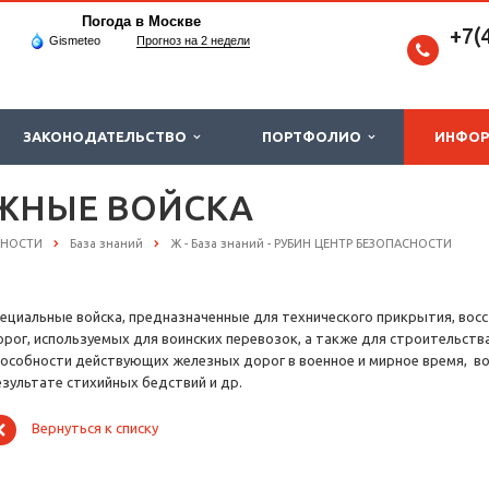
Погода в Москве
+7(
Gismeteo
Прогноз на 2 недели
ЗАКОНОДАТЕЛЬСТВО
ПОРТФОЛИО
ИНФО
ЖНЫЕ ВОЙСКА
СНОСТИ
База знаний
Ж - База знаний - РУБИН ЦЕНТР БЕЗОПАСНОСТИ
пециальные войска, предназначенные для технического прикрытия, вос
орог, используемых для воинских перевозок, а также для строительст
пособности действующих железных дорог в военное и мирное время, в
езультате стихийных бедствий и др.
Вернуться к списку