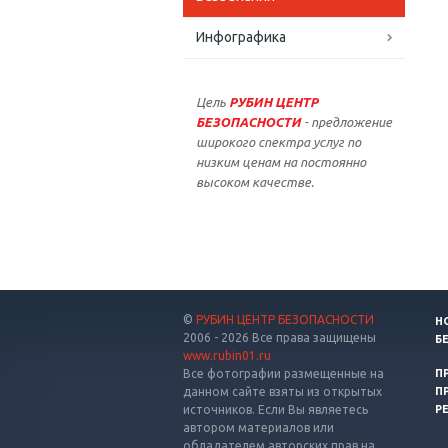
Инфографика
Цель
РУБИН ЦЕНТР
БЕЗОПАСНОСТИ
- предложение
широкого спектра услуг по
низким ценам на постоянно
высоком качестве.
©
РУБИН ЦЕНТР БЕЗОПАСНОСТИ
Н
2006 - 2026 Все права защищены
Б
www.rubin01.ru
Все фотографии размещенные на
П
данном сайте взяты из открытых
П
источников. Если Вы являетесь
Р
автором материалов или
обладателем авторских прав на