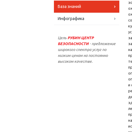
з
База знаний
о
о
Инфографика
с
к
у
Цель
РУБИН ЦЕНТР
з
БЕЗОПАСНОСТИ
- предложение
з
широкого спектра услуг по
н
низким ценам на постоянно
п
высоком качестве.
т
п
о
о
и
р
д
з
л
п
н
и