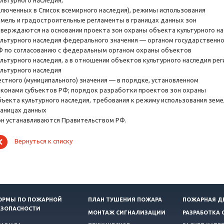
ультурного наследия,
ключенных в Список всемирного наследия), режимы использования
емель и градостроительные регламенты в границах данных зон
тверждаются на основании проекта зон охраны объекта культурного н
ультурного наследия федерального значения — органом государственно
Ф по согласованию с федеральным органом охраны объектов
ультурного наследия, а в отношении объектов культурного наследия ре
ультурного наследия
естного (муниципального) значения — в порядке, установленном
аконами субъектов РФ; порядок разработки проектов зон охраны
бъекта культурного наследия, требования к режиму использования зем
раницах данных
он устанавливаются Правительством РФ.
Вернуться к списку
ОРМЫ ПО ПОЖАРНОЙ
ПЛАН ТУШЕНИЯ ПОЖАРА
ПОЖАРНАЯ Д
ЕЗОПАСНОСТИ
МОНТАЖ СИГНАЛИЗАЦИИ
РАЗРАБОТКА 