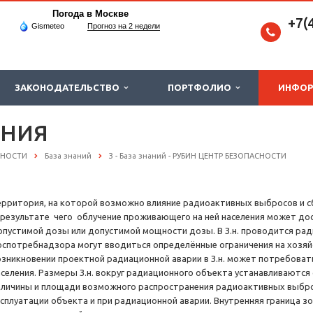
Погода в Москве
+7(
Gismeteo
Прогноз на 2 недели
ЗАКОНОДАТЕЛЬСТВО
ПОРТФОЛИО
ИНФО
ЕНИЯ
СНОСТИ
База знаний
З - База знаний - РУБИН ЦЕНТР БЕЗОПАСНОСТИ
ерритория, на которой возможно влияние радиоактивных выбросов и с
 результате чего облучение проживающего на ней населения может дос
опустимой дозы или допустимой мощности дозы. В З.н. проводится ра
оспотребнадзора могут вводиться определённые ограничения на хозяй
озникновении проектной радиационной аварии в З.н. может потребова
аселения. Размеры З.н. вокруг радиационного объекта устанавливаются 
еличины и площади возможного распространения радиоактивных выбро
ксплуатации объекта и при радиационной аварии. Внутренняя граница зо