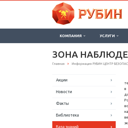
КОМПАНИЯ
УСЛУГИ
ЗОНА НАБЛЮД
Главная
Информация РУБИН ЦЕНТР БЕЗОПА
Акции
т
в
Новости
д
Р
Факты
в
н
Библиотека
в
э
База знаний