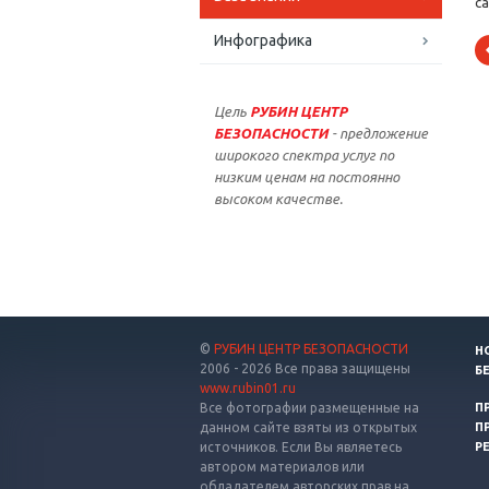
с
Инфографика
Цель
РУБИН ЦЕНТР
БЕЗОПАСНОСТИ
- предложение
широкого спектра услуг по
низким ценам на постоянно
высоком качестве.
©
РУБИН ЦЕНТР БЕЗОПАСНОСТИ
Н
2006 - 2026 Все права защищены
Б
www.rubin01.ru
Все фотографии размещенные на
П
данном сайте взяты из открытых
П
источников. Если Вы являетесь
Р
автором материалов или
обладателем авторских прав на