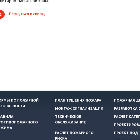
анитарно-защитной зоны.
Вернуться к списку
ОРМЫ ПО ПОЖАРНОЙ
ПЛАН ТУШЕНИЯ ПОЖАРА
ПОЖАРНАЯ Д
ЕЗОПАСНОСТИ
МОНТАЖ СИГНАЛИЗАЦИИ
РАЗРАБОТКА 
РАВИЛА
ТЕХНИЧЕСКОЕ
РАСЧЕТ КАТЕ
РОТИВОПОЖАРНОГО
ОБСЛУЖИВАНИЕ
ПРОЕКТИРОВ
ЕЖИМА
РАСЧЕТ ПОЖАРНОГО
ПРОЕКТ ПОД
РИСКА