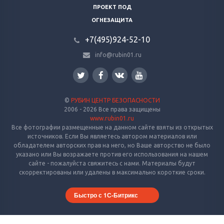
ПРОЕКТ ПОД
ОГНЕЗАЩИТА
+7(495)924-52-10
info@rubin01.ru
©
РУБИН ЦЕНТР БЕЗОПАСНОСТИ
2006 - 2026 Все права защищены
www.rubin01.ru
Все фотографии размещенные на данном сайте взяты из открытых
источников. Если Вы являетесь автором материалов или
обладателем авторских прав на него, но Ваше авторство не было
указано или Вы возражаете против его использования на нашем
сайте - пожалуйста свяжитесь с нами. Материалы будут
скорректированы или удалены в максимально короткие сроки.
Быстро с 1С-Битрикс