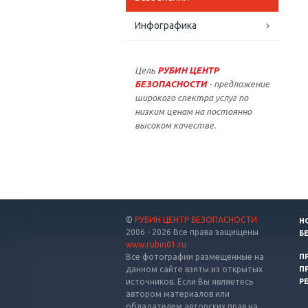
Инфографика
Цель
РУБИН ЦЕНТР
БЕЗОПАСНОСТИ
- предложение
широкого спектра услуг по
низким ценам на постоянно
высоком качестве.
©
РУБИН ЦЕНТР БЕЗОПАСНОСТИ
Н
2006 - 2026 Все права защищены
Б
www.rubin01.ru
Все фотографии размещенные на
П
данном сайте взяты из открытых
П
источников. Если Вы являетесь
Р
автором материалов или
обладателем авторских прав на