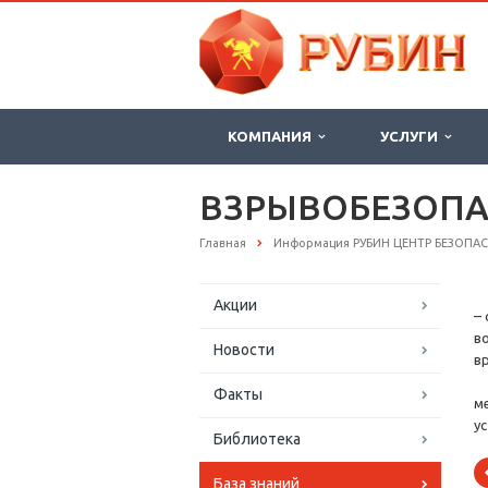
КОМПАНИЯ
УСЛУГИ
ВЗРЫВОБЕЗОПА
Главная
Информация РУБИН ЦЕНТР БЕЗОПА
Акции
–
в
Новости
в
В
Факты
м
у
Библиотека
База знаний