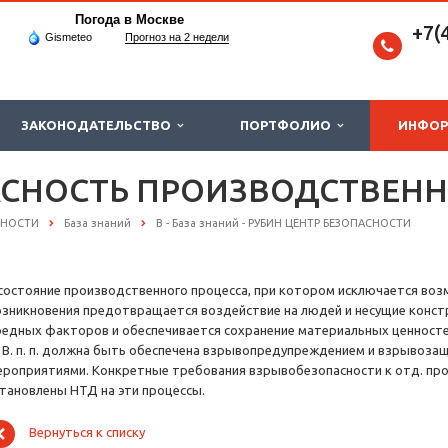
Погода в Москве
+7(
Gismeteo
Прогноз на 2 недели
ЗАКОНОДАТЕЛЬСТВО
ПОРТФОЛИО
ИНФО
СНОСТЬ ПРОИЗВОДСТВЕНН
СНОСТИ
База знаний
В - База знаний - РУБИН ЦЕНТР БЕЗОПАСНОСТИ
 состояние производственного процесса, при котором исключается возм
озникновения предотвращается воздействие на людей и несущие конст
редных факторов и обеспечивается сохранение материальных ценносте
. п. п. должна быть обеспечена взрывопредупреждением и взрывозащ
ероприятиями. Конкретные требования взрывобезопасности к отд. про
становлены НТД на эти процессы.
Вернуться к списку