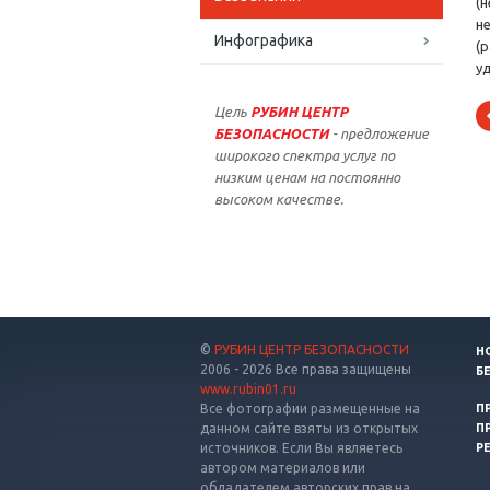
(
н
Инфографика
(
у
Цель
РУБИН ЦЕНТР
БЕЗОПАСНОСТИ
- предложение
широкого спектра услуг по
низким ценам на постоянно
высоком качестве.
©
РУБИН ЦЕНТР БЕЗОПАСНОСТИ
Н
2006 - 2026 Все права защищены
Б
www.rubin01.ru
Все фотографии размещенные на
П
данном сайте взяты из открытых
П
источников. Если Вы являетесь
Р
автором материалов или
обладателем авторских прав на