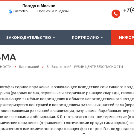
Погода в Москве
+7(
Gismeteo
Прогноз на 2 недели
ЗАКОНОДАТЕЛЬСТВО
ПОРТФОЛИО
ИНФО
ВМА
СНОСТИ
База знаний
В - База знаний - РУБИН ЦЕНТР БЕЗОПАСНОСТИ
ногофакторное поражение, возникающее вследствие сочетанного возд
зрыва (ударная волна, первичные и вторичные ранящие снаряды, газовы
ызывающее тяжёлые повреждения в области непосредственного воздейст
арактеризуется контузией и повреждением различных частей тела (пер
ровоизлияниями различной локализации, разрывами барабанных перепон
ножественными и обширными. К В.т. относятся так- же термические (ож
имические поражения (отравления токсическими продуктами взрыва),
ермического или химического поражающих факто- ров. В.т. подразделя