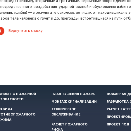
непосредственные), вторичные и третичные. Первичные повреждения в
епосредственного воздействия ударной волной и обусловлены избыто
ранения, ушибы) — в результате осколков, летящих от находившихся в 
даров тела человека о грунт и др. преграды, встретившиеся на пути от
Вернуться к списку
ОРМЫ ПО ПОЖАРНОЙ
ПЛАН ТУШЕНИЯ ПОЖАРА
ПОЖАРНАЯ Д
ЕЗОПАСНОСТИ
МОНТАЖ СИГНАЛИЗАЦИИ
РАЗРАБОТКА 
РАВИЛА
ТЕХНИЧЕСКОЕ
РАСЧЕТ КАТЕ
РОТИВОПОЖАРНОГО
ОБСЛУЖИВАНИЕ
ПРОЕКТИРОВ
ЕЖИМА
РАСЧЕТ ПОЖАРНОГО
ПРОЕКТ ПОД
РИСКА