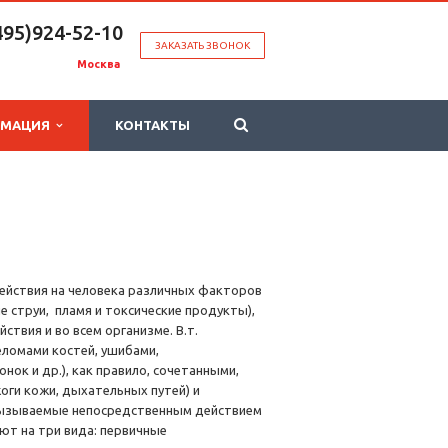
495)924-52-10
ЗАКАЗАТЬ ЗВОНОК
Москва
РМАЦИЯ
КОНТАКТЫ
ействия на человека различных факторов
е струи, пламя и токсические продукты),
вия и во всем организме. В.т.
еломами костей, ушибами,
ок и др.), как правило, сочетанными,
оги кожи, дыхательных путей) и
 вызываемые непосредственным действием
ют на три вида: первичные