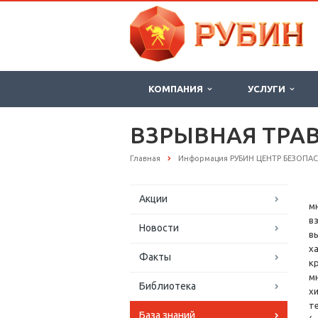
КОМПАНИЯ
УСЛУГИ
ВЗРЫВНАЯ ТРА
Главная
Информация РУБИН ЦЕНТР БЕЗОПА
Акции
м
в
Новости
в
х
Факты
к
м
Библиотека
х
т
База знаний