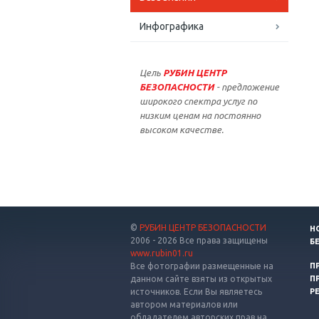
Инфографика
Цель
РУБИН ЦЕНТР
БЕЗОПАСНОСТИ
- предложение
широкого спектра услуг по
низким ценам на постоянно
высоком качестве.
©
РУБИН ЦЕНТР БЕЗОПАСНОСТИ
Н
2006 - 2026 Все права защищены
Б
www.rubin01.ru
Все фотографии размещенные на
П
данном сайте взяты из открытых
П
источников. Если Вы являетесь
Р
автором материалов или
обладателем авторских прав на