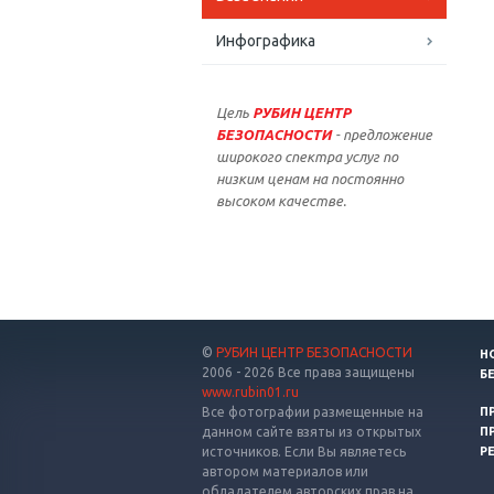
Инфографика
Цель
РУБИН ЦЕНТР
БЕЗОПАСНОСТИ
- предложение
широкого спектра услуг по
низким ценам на постоянно
высоком качестве.
©
РУБИН ЦЕНТР БЕЗОПАСНОСТИ
Н
2006 - 2026 Все права защищены
Б
www.rubin01.ru
Все фотографии размещенные на
П
данном сайте взяты из открытых
П
источников. Если Вы являетесь
Р
автором материалов или
обладателем авторских прав на