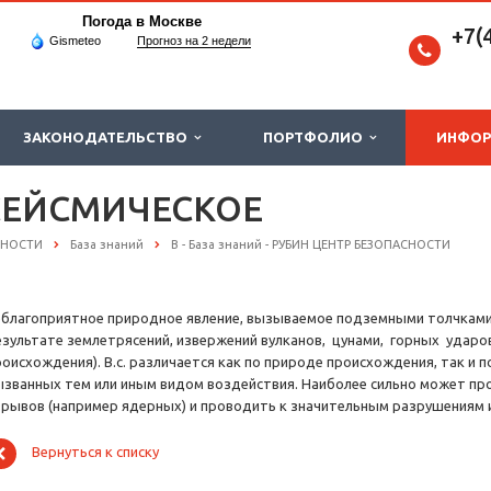
Погода в Москве
+7(
Gismeteo
Прогноз на 2 недели
ЗАКОНОДАТЕЛЬСТВО
ПОРТФОЛИО
ИНФО
СЕЙСМИЧЕСКОЕ
СНОСТИ
База знаний
В - База знаний - РУБИН ЦЕНТР БЕЗОПАСНОСТИ
еблагоприятное природное явление, вызываемое подземными толчками 
езультате землетрясений, извержений вулканов, цунами, горных ударов
роисхождения). В.с. различается как по природе происхождения, так и
ызванных тем или иным видом воздействия. Наиболее сильно может про
зрывов (например ядерных) и проводить к значительным разрушениям 
Вернуться к списку