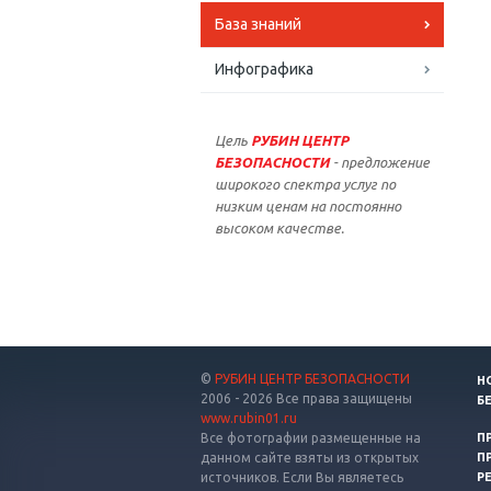
База знаний
Инфографика
Цель
РУБИН ЦЕНТР
БЕЗОПАСНОСТИ
- предложение
широкого спектра услуг по
низким ценам на постоянно
высоком качестве.
©
РУБИН ЦЕНТР БЕЗОПАСНОСТИ
Н
2006 - 2026 Все права защищены
Б
www.rubin01.ru
Все фотографии размещенные на
П
данном сайте взяты из открытых
П
источников. Если Вы являетесь
Р