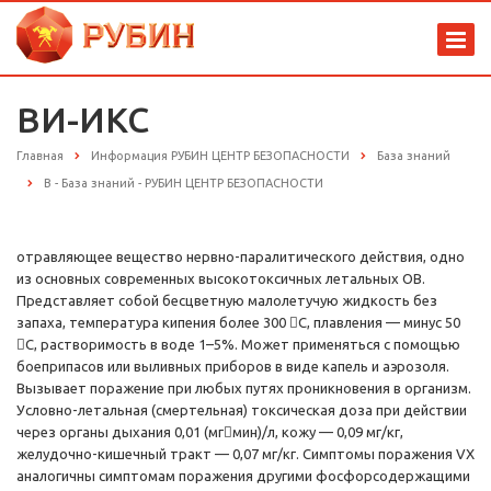
ВИ-ИКС
Главная
Информация РУБИН ЦЕНТР БЕЗОПАСНОСТИ
База знаний
В - База знаний - РУБИН ЦЕНТР БЕЗОПАСНОСТИ
отравляющее вещество нервно-паралитического действия, одно
из основных современных высокотоксичных летальных ОВ.
Представляет собой бесцветную малолетучую жидкость без
запаха, температура кипения более 300 С, плавления — минус 50
С, растворимость в воде 1–5%. Может применяться с помощью
боеприпасов или выливных приборов в виде капель и аэрозоля.
Вызывает поражение при любых путях проникновения в организм.
Условно-летальная (смертельная) токсическая доза при действии
через органы дыхания 0,01 (мгмин)/л, кожу — 0,09 мг/кг,
желудочно-кишечный тракт — 0,07 мг/кг. Симптомы поражения VX
аналогичны симптомам поражения другими фосфорсодержащими