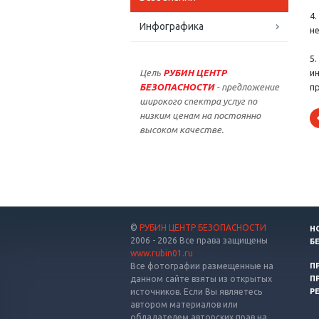
4
Инфографика
н
5
Цель
РУБИН ЦЕНТР
и
БЕЗОПАСНОСТИ
- предложение
п
широкого спектра услуг по
низким ценам на постоянно
высоком качестве.
©
РУБИН ЦЕНТР БЕЗОПАСНОСТИ
Н
2006 - 2026 Все права защищены
Б
www.rubin01.ru
Все фотографии размещенные на
П
данном сайте взяты из открытых
П
источников. Если Вы являетесь
Р
автором материалов или
обладателем авторских прав на