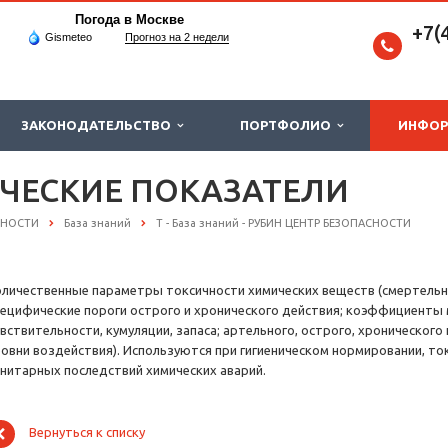
Погода в Москве
+7(
Gismeteo
Прогноз на 2 недели
ЗАКОНОДАТЕЛЬСТВО
ПОРТФОЛИО
ИНФО
ЧЕСКИЕ ПОКАЗАТЕЛИ
СНОСТИ
База знаний
Т - База знаний - РУБИН ЦЕНТР БЕЗОПАСНОСТИ
оличественные параметры токсичности химических веществ (смертельн
пецифические пороги острого и хронического действия; коэффициенты
увствительности, кумуляции, запаса; артельного, острого, хроническог
ровни воздействия). Используются при гигиеническом нормировании, то
анитарных последствий химических аварий.
Вернуться к списку