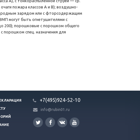
сса А), с тонкораспылённой струей — ср.
очаги пожара классов А и В); воздушно-
дородным зарядом или с фторсодержащим
 ВМП могут быть огнетушителями с
0 до 200); порошковые с порошком общего
Е; с порошком спец. назначения для
+7(495)924-52-10
ЕКЛАРАЦИЯ
СТУ
info@rubin01.ru
ГОРИЙ
АНИЕ