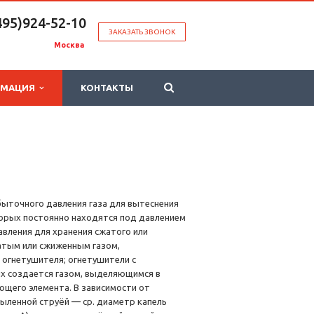
495)924-52-10
ЗАКАЗАТЬ ЗВОНОК
Москва
РМАЦИЯ
КОНТАКТЫ
быточного давления газа для вытеснения
торых постоянно находятся под давлением
авления для хранения сжатого или
атым или сжиженным газом,
 огнетушителя; огнетушители с
х создается газом, выделяющимся в
ющего элемента. В зависимости от
ыленной струёй — ср. диаметр капель