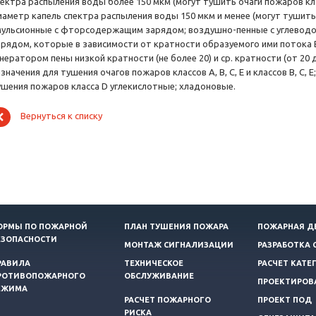
пектра распыления воды более 150 мкм (могут тушить очаги пожаров кла
иаметр капель спектра распыления воды 150 мкм и менее (могут тушить 
мульсионные с фторсодержащим зарядом; воздушно-пенные с углево
арядом, которые в зависимости от кратности образуемого ими потока
енератором пены низкой кратности (не более 20) и ср. кратности (от 2
значения для тушения очагов пожаров классов А, В, С, Е и классов В, С, 
ушения пожаров класса D углекислотные; хладоновые.
Вернуться к списку
ОРМЫ ПО ПОЖАРНОЙ
ПЛАН ТУШЕНИЯ ПОЖАРА
ПОЖАРНАЯ Д
ЕЗОПАСНОСТИ
МОНТАЖ СИГНАЛИЗАЦИИ
РАЗРАБОТКА 
РАВИЛА
ТЕХНИЧЕСКОЕ
РАСЧЕТ КАТЕ
РОТИВОПОЖАРНОГО
ОБСЛУЖИВАНИЕ
ПРОЕКТИРОВ
ЕЖИМА
РАСЧЕТ ПОЖАРНОГО
ПРОЕКТ ПОД
РИСКА