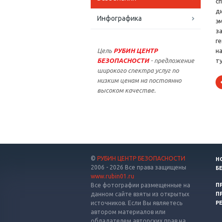
с
д
Инфографика
э
з
г
Цель
РУБИН ЦЕНТР
на
БЕЗОПАСНОСТИ
- предложение
т
широкого спектра услуг по
низким ценам на постоянно
высоком качестве.
©
РУБИН ЦЕНТР БЕЗОПАСНОСТИ
Н
2006 - 2026 Все права защищены
Б
www.rubin01.ru
Все фотографии размещенные на
П
данном сайте взяты из открытых
П
источников. Если Вы являетесь
Р
автором материалов или
обладателем авторских прав на