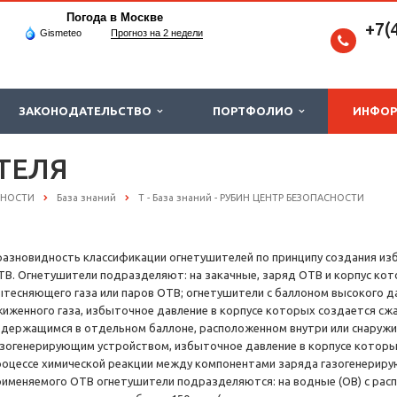
Погода в Москве
+7(
Gismeteo
Прогноз на 2 недели
ЗАКОНОДАТЕЛЬСТВО
ПОРТФОЛИО
ИНФО
ТЕЛЯ
СНОСТИ
База знаний
Т - База знаний - РУБИН ЦЕНТР БЕЗОПАСНОСТИ
 разновидность классификации огнетушителей по принципу создания из
ТВ. Огнетушители подразделяют: на закачные, заряд ОТВ и корпус ко
ытесняющего газа или паров ОТВ; огнетушители с баллоном высокого д
жиженного газа, избыточное давление в корпусе которых создается сж
одержащимся в отдельном баллоне, расположенном внутри или снаружи
азогенерирующим устройством, избыточное давление в корпусе которы
роцессе химической реакции между компонентами заряда газогенериру
рименяемого ОТВ огнетушители подразделяются: на водные (ОВ) с расп