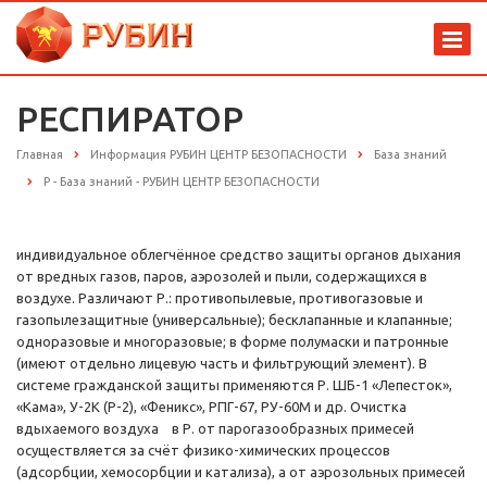
РЕСПИРАТОР
Главная
Информация РУБИН ЦЕНТР БЕЗОПАСНОСТИ
База знаний
Р - База знаний - РУБИН ЦЕНТР БЕЗОПАСНОСТИ
индивидуальное облегчённое средство защиты органов дыхания
от вредных газов, паров, аэрозолей и пыли, содержащихся в
воздухе. Различают Р.: противопылевые, противогазовые и
газопылезащитные (универсальные); бесклапанные и клапанные;
одноразовые и многоразовые; в форме полумаски и патронные
(имеют отдельно лицевую часть и фильтрующий элемент). В
системе гражданской защиты применяются Р. ШБ-1 «Лепесток»,
«Кама», У-2К (Р-2), «Феникс», РПГ-67, РУ-60М и др. Очистка
вдыхаемого воздуха в Р. от парогазообразных примесей
осуществляется за счёт физико-химических процессов
(адсорбции, хемосорбции и катализа), а от аэрозольных примесей